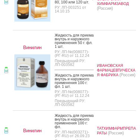
80, 100 или 120 шт.
ХИМФАРМЗАВОД
РУ: ЛП-003251 от
(Россия)
14.10.15
Жид­кость для при­ема
внутрь и на­руж­но­го
при­мене­ния 50 г: фл.
1 шт.
Винилин
РУ: ЛП-№(008077)-
(РГ-RU) от 11.12.24
Предыдущий РУ:
ЛП-003582
ИВАНОВСКАЯ
ФАРМАЦЕВТИЧЕСКА
(Россия)
Я ФАБРИКА
Жид­кость для при­ема
внутрь и на­руж­но­го
при­мене­ния 100 г:
фл. 1 шт.
РУ: ЛП-№(008077)-
(РГ-RU) от 11.12.24
Предыдущий РУ:
ЛП-003582
Жид­кость для при­ема
внутрь и на­руж­но­го
при­мене­ния 100 г:
фл.
ТАТХИМФАРМПРЕПА
Винилин
РУ: ЛП-№(003271)-
(Россия)
РАТЫ
(РГ-RU) от 26.09.23