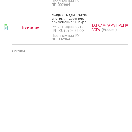
Предыдущий РУ:
ЛП-002964
Жид­кость для при­ема
внутрь и на­руж­но­го
при­мене­ния 50 г: фл.
ТАТХИМФАРМПРЕПА
Винилин
РУ: ЛП-№(003271)-
(Россия)
РАТЫ
(РГ-RU) от 26.09.23
Предыдущий РУ:
ЛП-002964
Реклама