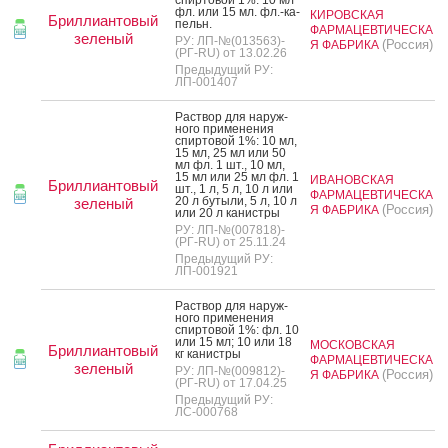
фл. или 15 мл. фл.-ка­
КИРОВСКАЯ
Бриллиантовый
пельн.
ФАРМАЦЕВТИЧЕСКА
зеленый
РУ: ЛП-№(013563)-
(Россия)
Я ФАБРИКА
(РГ-RU) от 13.02.26
Предыдущий РУ:
ЛП-001407
Рас­твор для на­руж­
но­го при­мене­ния
спир­то­вой 1%: 10 мл,
15 мл, 25 мл или 50
мл фл. 1 шт., 10 мл,
15 мл или 25 мл фл. 1
ИВАНОВСКАЯ
Бриллиантовый
шт., 1 л, 5 л, 10 л или
ФАРМАЦЕВТИЧЕСКА
20 л бу­тыли, 5 л, 10 л
зеленый
(Россия)
Я ФАБРИКА
или 20 л ка­нис­тры
РУ: ЛП-№(007818)-
(РГ-RU) от 25.11.24
Предыдущий РУ:
ЛП-001921
Рас­твор для на­руж­
но­го при­мене­ния
спир­то­вой 1%: фл. 10
или 15 мл; 10 или 18
МОСКОВСКАЯ
Бриллиантовый
кг ка­нис­тры
ФАРМАЦЕВТИЧЕСКА
зеленый
РУ: ЛП-№(009812)-
(Россия)
Я ФАБРИКА
(РГ-RU) от 17.04.25
Предыдущий РУ:
ЛС-000768