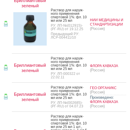
Бриллиантовый
зеленый
Рас­твор для на­руж­
но­го при­мене­ния
спир­то­вой 1%: фл. 10
НИИ МЕДИЦИНЫ И
мл или 25 мл
СТАНДАРТИЗАЦИИ
РУ: ЛП-№(012915)-
(Россия)
(РГ-RU) от 19.12.25
Предыдущий РУ:
ЛСР-004411/10
Рас­твор для на­руж­
но­го при­мене­ния
Бриллиантовый
спир­то­вой 1%: фл. 10
ФЛОРА КАВКАЗА
мл или 25 мл
зеленый
(Россия)
РУ: ЛП-000322 от
22.02.11
Рас­твор для на­руж­
ГЕО ОРГАНИКС
но­го при­мене­ния
(Россия)
Бриллиантовый
спир­то­вой 1%: фл. 10
Произведено:
мл или 25 мл
зеленый
ФЛОРА КАВКАЗА
РУ: ЛП-№(002685)-
(Россия)
(РГ-RU) от 04.07.23
Рас­твор для на­руж­
но­го при­мене­ния
спир­то­вой 1%: фл. 10
мл или 25 мл 1 шт.,