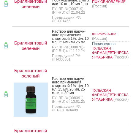
тю­бик-ка­пельн. 1 мл 5
Бриллиантовый
ПФК ОБНОВЛЕНИЕ
или 10 шт, 10 мл 1 шт.
зеленый
(Россия)
РУ: ЛП-№(000719)-
(РГ-RU) от 21.04.22
Предыдущий РУ:
ЛС-001455
Рас­твор для на­руж­
ФОРМУЛА-ФР
но­го при­мене­ния
(Россия)
спир­то­вой 1%: фл. 10
мл, 15 мл или 25 мл
Бриллиантовый
Произведено:
РУ: ЛП-№(008078)-
зеленый
ТУЛЬСКАЯ
(РГ-RU) от 11.12.24
ФАРМАЦЕВТИЧЕСКА
Предыдущий РУ:
(Россия)
Я ФАБРИКА
ЛП-006301
Бриллиантовый
зеленый
Рас­твор для на­руж­
но­го при­мене­ния
спир­то­вой 1%: фл. 10
мл, 15 мл, 20 мл, 25
ТУЛЬСКАЯ
мл или 30 мл
ФАРМАЦЕВТИЧЕСКА
РУ: ЛП-№(008391)-
(Россия)
Я ФАБРИКА
(РГ-RU) от 13.01.25
Предыдущий РУ:
ЛСР-010404/09
Бриллиантовый