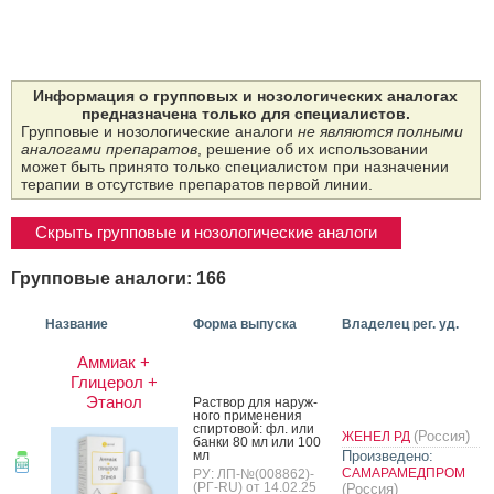
Информация о групповых и нозологических аналогах
предназначена только для специалистов.
Групповые и нозологические аналоги
не являются полными
аналогами препаратов
, решение об их использовании
может быть принято только специалистом при назначении
терапии в отсутствие препаратов первой линии.
Скрыть групповые и нозологические аналоги
Групповые аналоги: 166
Название
Форма выпуска
Владелец рег. уд.
Аммиак +
Глицерол +
Этанол
Рас­твор для на­руж­
но­го при­мене­ния
спир­то­вой: фл. или
(Россия)
ЖЕНЕЛ РД
бан­ки 80 мл или 100
мл
Произведено:
САМАРАМЕДПРОМ
РУ: ЛП-№(008862)-
(РГ-RU) от 14.02.25
(Россия)