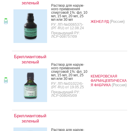
зеленый
Рас­твор для на­руж­
но­го при­мене­ния
спир­то­вой 1%: фл. 10
мл, 15 мл, 20 мл, 25
мл или 30 мл
(Россия)
ЖЕНЕЛ РД
РУ: ЛП-№(006537)-
(РГ-RU) от 12.08.24
Предыдущий РУ:
ЛСР-008757/09
Бриллиантовый
зеленый
Рас­твор для на­руж­
но­го при­мене­ния
спир­то­вой 1%: фл. 10
мл, 15 мл, 20 мл, 25
КЕМЕРОВСКАЯ
мл или 30 мл
ФАРМАЦЕВТИЧЕСКА
РУ: ЛП-№(010224)-
(Россия)
Я ФАБРИКА
(РГ-RU) от 19.05.25
Предыдущий РУ:
ЛСР-008045/09
Бриллиантовый
зеленый
Рас­твор для на­руж­