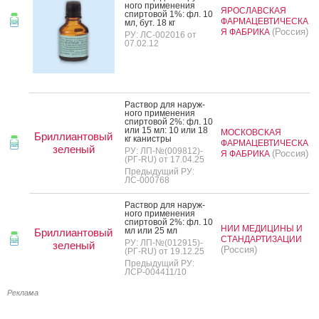
но­го при­мене­ния
ЯРОСЛАВСКАЯ
спир­то­вой 1%: фл. 10
ФАРМАЦЕВТИЧЕСКА
мл, бут. 18 кг
(Россия)
Я ФАБРИКА
РУ: ЛС-002016 от
07.02.12
Рас­твор для на­руж­
но­го при­мене­ния
спир­то­вой 2%: фл. 10
или 15 мл: 10 или 18
МОСКОВСКАЯ
Бриллиантовый
кг ка­нис­тры
ФАРМАЦЕВТИЧЕСКА
зеленый
РУ: ЛП-№(009812)-
(Россия)
Я ФАБРИКА
(РГ-RU) от 17.04.25
Предыдущий РУ:
ЛС-000768
Рас­твор для на­руж­
но­го при­мене­ния
спир­то­вой 2%: фл. 10
НИИ МЕДИЦИНЫ И
мл или 25 мл
Бриллиантовый
СТАНДАРТИЗАЦИИ
РУ: ЛП-№(012915)-
зеленый
(Россия)
(РГ-RU) от 19.12.25
Предыдущий РУ:
ЛСР-004411/10
Реклама