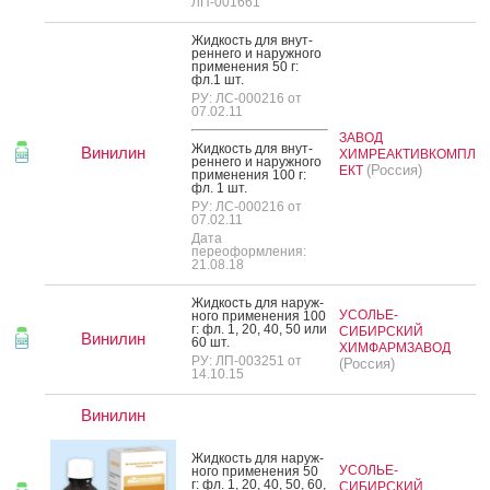
ЛП-001661
Жид­кость для внут­
ренне­го и на­руж­но­го
при­мене­ния 50 г:
фл.1 шт.
РУ: ЛС-000216 от
07.02.11
ЗАВОД
Жид­кость для внут­
Винилин
ХИМРЕАКТИВКОМПЛ
ренне­го и на­руж­но­го
(Россия)
ЕКТ
при­мене­ния 100 г:
фл. 1 шт.
РУ: ЛС-000216 от
07.02.11
Дата
переоформления:
21.08.18
Жид­кость для на­руж­
УСОЛЬЕ-
но­го при­мене­ния 100
г: фл. 1, 20, 40, 50 или
СИБИРСКИЙ
Винилин
60 шт.
ХИМФАРМЗАВОД
РУ: ЛП-003251 от
(Россия)
14.10.15
Винилин
Жид­кость для на­руж­
УСОЛЬЕ-
но­го при­мене­ния 50
г: фл. 1, 20, 40, 50, 60,
СИБИРСКИЙ