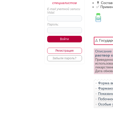
специалистов
💊 Состав
✅ Примен
E-mail учетной записи
Vidal:
Пароль:
⚠️ Госуда
Регистрация
Описание 
раствор 
Забыли пароль?
Приведенна
использова
лекарствен
Дата обнов
Форма вы
Фармако-
Показан
Побочно
Особые 