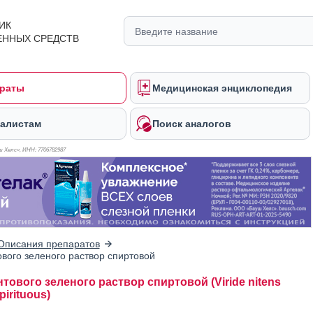
ИК
ЕННЫХ СРЕДСТВ
раты
Медицинская энциклопедия
алистам
Поиск аналогов
 Хелс», ИНН: 770
6782987
Описания препаратов
вого зеленого раствор спиртовой
тового зеленого раствор спиртовой (Viride nitens
pirituous)