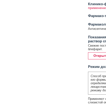
Клинико-ф
применени
Фармако-т
Фармакол
Антисептиче
Показания
раствор с
Свежие пост
блефарит.
Открыт
Режим до
Способ пр
его формы
определяе
лекарстве
режиму до
Применяют н
слизистой о