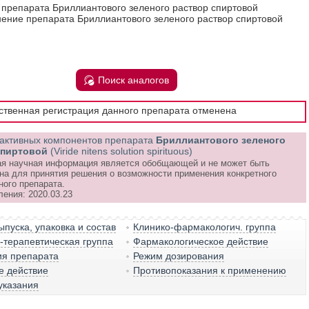
 препарата Бриллиантового зеленого раствор спиртовой
ение препарата Бриллиантового зеленого раствор спиртовой
Поиск аналогов
рственная регистрация данного препарата отменена
активных компонентов препарата
Бриллиантового зеленого
спиртовой
(Viride nitens solution spirituous)
я научная информация является обобщающей и не может быть
на для принятия решения о возможности применения конкретного
ного препарата.
ления: 2020.03.23
пуска, упаковка и состав
Клинико-фармакологич. группа
терапевтическая группа
Фармакологическое действие
ия препарата
Режим дозирования
е действие
Противопоказания к применению
указания