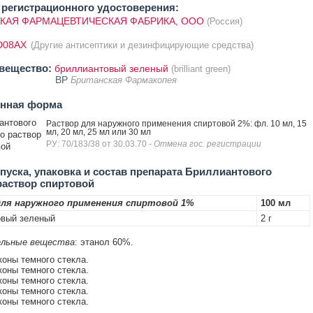
регистрационного удостоверения:
КАЯ ФАРМАЦЕВТИЧЕСКАЯ ФАБРИКА, ООО
(Россия)
D08AX
(Другие антисептики и дезинфицирующие средства)
вещество:
бриллиантовый зеленый
(brilliant green)
BP
Британская Фармакопея
енная форма
антового
Раствор для наружного применения спиртовой 2%: фл. 10 мл, 15
мл, 20 мл, 25 мл или 30 мл
о раствор
РУ: 70/183/38 от 30.03.70
- Отмена гос. регистрации
вой
уска, упаковка и состав препарата Бриллиантового
раствор спиртовой
ля наружного применения спиртовой 1%
100 мл
овый зеленый
2 г
льные вещества
: этанол 60%.
коны темного стекла.
коны темного стекла.
коны темного стекла.
коны темного стекла.
коны темного стекла.