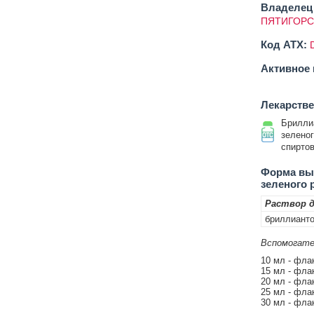
Владелец 
ПЯТИГОРС
Код ATX:
Активное 
Лекарств
Брилли
зеленог
спирто
Форма вып
зеленого 
Раствор д
бриллиант
Вспомогате
10 мл - фла
15 мл - фла
20 мл - фла
25 мл - фла
30 мл - фла