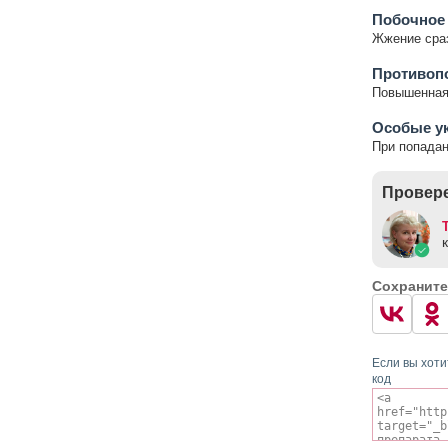
Побочное
Жжение сраз
Противоп
Повышенная 
Особые у
При попадан
Провере
Сохраните
Если вы хоти
код