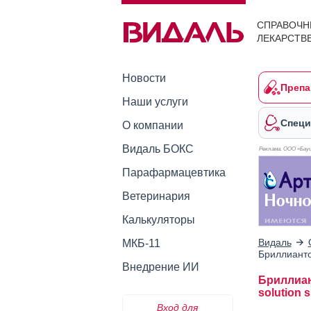
СПРАВОЧН
ЛЕКАРСТВ
Новости
Препа
Наши услуги
Специ
О компании
Видаль БОКС
Реклама. ООО «Бауш
Парафармацевтика
Ветеринария
Калькуляторы
Видаль
МКБ-11
Бриллианто
Внедрение ИИ
Бриллиан
solution s
Вход для