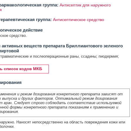
армакологическая группа:
Антисептик для наружного
я
ерапевтическая группа:
Антисептическое средство
огическое действие
ское средство.
 активных веществ препарата Бриллиантового зеленого
пиртовой
травматические и послеоперационные раны, ссадины; пиодермия;
ь список кодов МКБ
зирования
именения и режим дозирования конкретного препарата зависят от
 выпуска и других факторов. Оптимальный режим дозирования
т врач. Следует строго соблюдать соответствие используемой
нной формы конкретного препарата показаниям к применению и
зирования.
аружно. Наносят непосредственно на область повреждения кожи или
болочки.