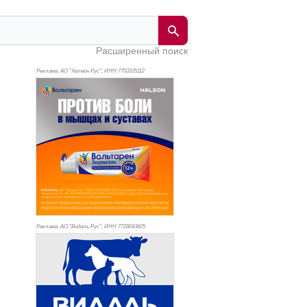
Расширенный поиск
Реклама. АО "Хелеон Рус", ИНН 770
3105112
Реклама. АО "Видаль Рус", ИНН 772
8043605