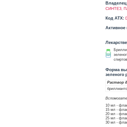
Владелец 
СИНТЕЗ, 
Код ATX:
Активное 
Лекарств
Брилли
зеленог
спирто
Форма вып
зеленого 
Раствор д
бриллиант
Вспомогате
10 мл - фла
15 мл - фла
20 мл - фла
25 мл - фла
30 мл - фла