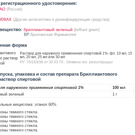
регистрационного удостоверения:
ПАО
(Россия)
D08AX
(Другие антисептики и дезинфицирующие средства)
вещество:
бриллиантовый зеленый
(brilliant green)
BP
Британская Фармакопея
енная форма
антового
Раствор для наружного применения спиртовой 1%: фл. 10 мл, 15
мл, 20 мл, 25 мл или 30 мл
о раствор
РУ: 70/183/38 от 30.03.70
- Отмена гос. регистрации
вой
уска, упаковка и состав препарата Бриллиантового
раствор спиртовой
ля наружного применения спиртовой 1%
100 мл
овый зеленый
1 г
льные вещества
: этанол 60%.
коны темного стекла.
коны темного стекла.
коны темного стекла.
коны темного стекла.
коны темного стекла.