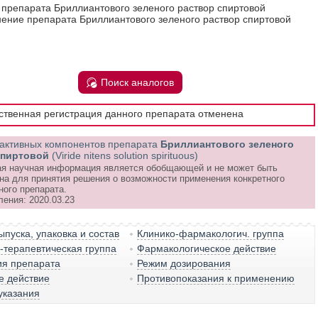
 препарата Бриллиантового зеленого раствор спиртовой
ение препарата Бриллиантового зеленого раствор спиртовой
Поиск аналогов
рственная регистрация данного препарата отменена
активных компонентов препарата
Бриллиантового зеленого
спиртовой
(Viride nitens solution spirituous)
я научная информация является обобщающей и не может быть
на для принятия решения о возможности применения конкретного
ного препарата.
ления: 2020.03.23
пуска, упаковка и состав
Клинико-фармакологич. группа
терапевтическая группа
Фармакологическое действие
ия препарата
Режим дозирования
е действие
Противопоказания к применению
указания