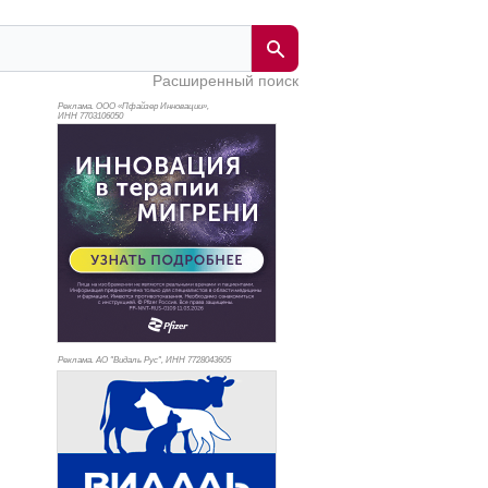
Расширенный поиск
Реклама. ООО «Пфайзер Инновации»,
ИНН 770
3106050
Реклама. АО "Видаль Рус", ИНН 772
8043605