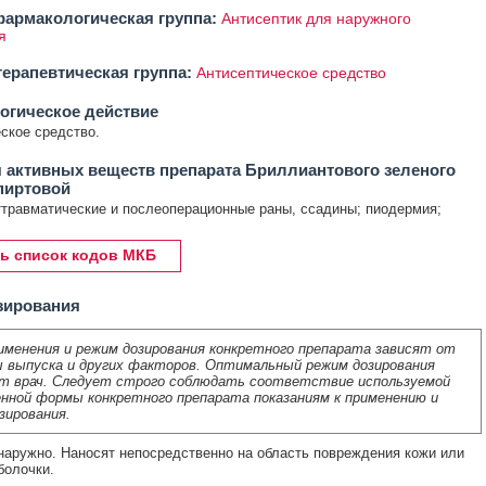
армакологическая группа:
Антисептик для наружного
я
ерапевтическая группа:
Антисептическое средство
огическое действие
ское средство.
 активных веществ препарата Бриллиантового зеленого
пиртовой
травматические и послеоперационные раны, ссадины; пиодермия;
ь список кодов МКБ
зирования
именения и режим дозирования конкретного препарата зависят от
 выпуска и других факторов. Оптимальный режим дозирования
т врач. Следует строго соблюдать соответствие используемой
нной формы конкретного препарата показаниям к применению и
зирования.
аружно. Наносят непосредственно на область повреждения кожи или
болочки.