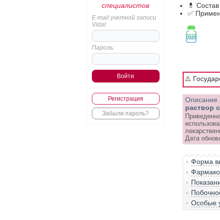
специалистов
💊 Состав
✅ Примен
E-mail учетной записи
Vidal:
Пароль:
⚠️ Госуда
Регистрация
Описание 
раствор 
Забыли пароль?
Приведенна
использова
лекарствен
Дата обнов
Форма вы
Фармако-
Показан
Побочно
Особые 