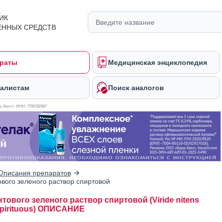
ИК
ЕННЫХ СРЕДСТВ
раты
Медицинская энциклопедия
алистам
Поиск аналогов
 Хелс», ИНН: 770
6782987
Описания препаратов
вого зеленого раствор спиртовой
тового зеленого раствор спиртовой (Viride nitens
 spirituous) ОПИСАНИЕ