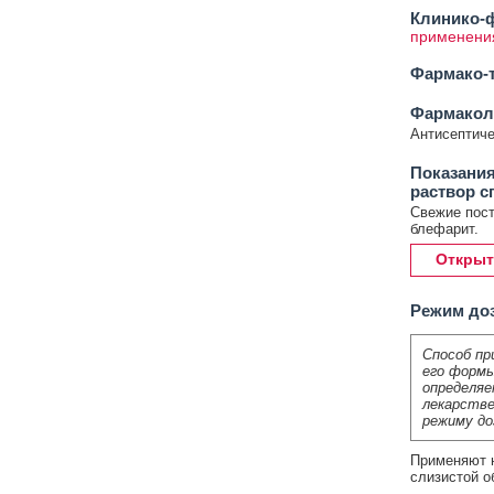
Клинико-ф
применени
Фармако-т
Фармакол
Антисептиче
Показания
раствор с
Свежие пост
блефарит.
Открыт
Режим до
Способ пр
его формы
определяе
лекарстве
режиму до
Применяют н
слизистой о