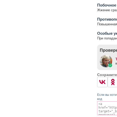
Побочное
Жжение сраз
Противоп
Повышенная 
Особые у
При попадан
Провере
Сохраните
Если вы хоти
код