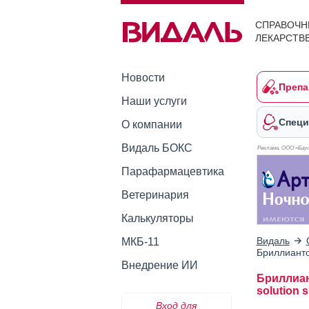
СПРАВОЧН
ЛЕКАРСТВ
Новости
Препа
Наши услуги
Специ
О компании
Видаль БОКС
Реклама. ООО «Бауш
Парафармацевтика
Ветеринария
Калькуляторы
Видаль
МКБ-11
Бриллианто
Внедрение ИИ
Бриллиан
solution
Вход для