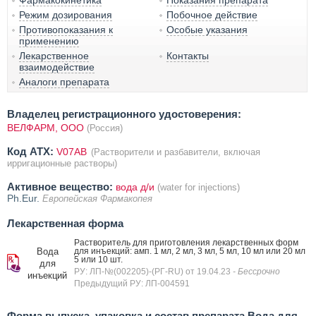
Фармакокинетика
Показания препарата
Режим дозирования
Побочное действие
Противопоказания к
Особые указания
применению
Лекарственное
Контакты
взаимодействие
Аналоги препарата
Владелец регистрационного удостоверения:
ВЕЛФАРМ, ООО
(Россия)
Код ATX:
V07AB
(Растворители и разбавители, включая
ирригационные растворы)
Активное вещество:
вода д/и
(water for injections)
Ph.Eur.
Европейская Фармакопея
Лекарственная форма
Растворитель для приготовления лекарственных форм
Вода
для инъекций: амп. 1 мл, 2 мл, 3 мл, 5 мл, 10 мл или 20 мл
5 или 10 шт.
для
РУ: ЛП-№(002205)-(РГ-RU) от 19.04.23
- Бессрочно
инъекций
Предыдущий РУ: ЛП-004591
Форма выпуска, упаковка и состав препарата Вода для