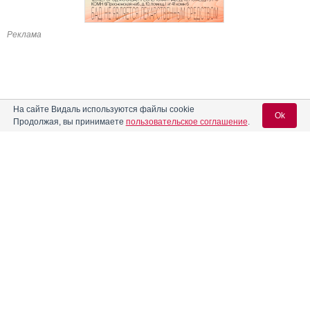
Реклама
На сайте Видаль используются файлы cookie
Ok
Продолжая, вы принимаете
пользовательское соглашение
.
Содержание
Вход для специалистов
E-mail учетной записи Vidal:
Форма выпуска, упаковка и состав
Клинико-фармакологич. группа
Пароль:
Фармако-терапевтическая группа
Фармакологическое действие
Фармакокинетика