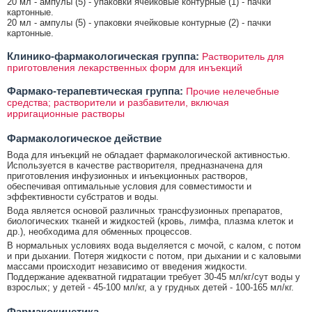
20 мл - ампулы (5) - упаковки ячейковые контурные (1) - пачки
картонные.
20 мл - ампулы (5) - упаковки ячейковые контурные (2) - пачки
картонные.
Клинико-фармакологическая группа:
Растворитель для
приготовления лекарственных форм для инъекций
Фармако-терапевтическая группа:
Прочие нелечебные
средства; растворители и разбавители, включая
ирригационные растворы
Фармакологическое действие
Вода для инъекций не обладает фармакологической активностью.
Используется в качестве растворителя, предназначена для
приготовления инфузионных и инъекционных растворов,
обеспечивая оптимальные условия для совместимости и
эффективности субстратов и воды.
Вода является основой различных трансфузионных препаратов,
биологических тканей и жидкостей (кровь, лимфа, плазма клеток и
др.), необходима для обменных процессов.
В нормальных условиях вода выделяется с мочой, с калом, с потом
и при дыхании. Потеря жидкости с потом, при дыхании и с каловыми
массами происходит независимо от введения жидкости.
Поддержание адекватной гидратации требует 30-45 мл/кг/сут воды у
взрослых; у детей - 45-100 мл/кг, а у грудных детей - 100-165 мл/кг.
Фармакокинетика