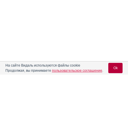
На сайте Видаль используются файлы cookie
Ok
Продолжая, вы принимаете
пользовательское соглашение
.
Содержание
Вход для специалистов
E-mail учетной записи Vidal:
Форма выпуска, упаковка и состав
Клинико-фармакологич. группа
Пароль:
Фармако-терапевтическая группа