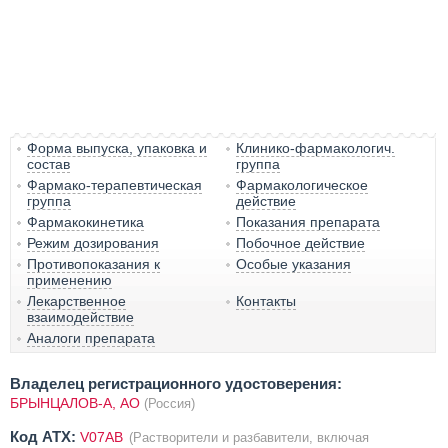
Форма выпуска, упаковка и
Клинико-фармакологич.
состав
группа
Фармако-терапевтическая
Фармакологическое
группа
действие
Фармакокинетика
Показания препарата
Режим дозирования
Побочное действие
Противопоказания к
Особые указания
применению
Лекарственное
Контакты
взаимодействие
Аналоги препарата
Владелец регистрационного удостоверения:
БРЫНЦАЛОВ-А, АО
(Россия)
Код ATX:
V07AB
(Растворители и разбавители, включая