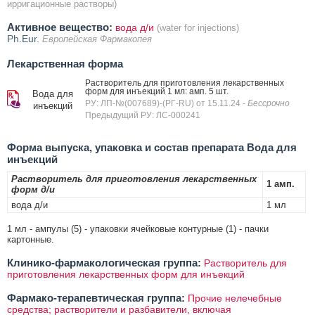
ирригационные растворы)
Активное вещество:
вода д/и
(water for injections)
Ph.Eur.
Европейская Фармакопея
Лекарственная форма
Растворитель для приготовления лекарственных
форм для инъекций 1 мл: амп. 5 шт.
Вода для
РУ: ЛП-№(007689)-(РГ-RU) от 15.11.24
- Бессрочно
инъекций
Предыдущий РУ: ЛС-000241
Форма выпуска, упаковка и состав препарата Вода для
инъекций
Растворитель для приготовления лекарственных
1 амп.
форм д/и
вода д/и
1 мл
1 мл - ампулы (5) - упаковки ячейковые контурные (1) - пачки
картонные.
Клинико-фармакологическая группа:
Растворитель для
приготовления лекарственных форм для инъекций
Фармако-терапевтическая группа:
Прочие нелечебные
средства; растворители и разбавители, включая