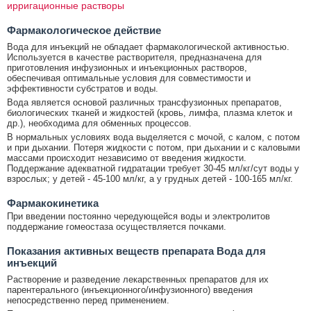
ирригационные растворы
Фармакологическое действие
Вода для инъекций не обладает фармакологической активностью.
Используется в качестве растворителя, предназначена для
приготовления инфузионных и инъекционных растворов,
обеспечивая оптимальные условия для совместимости и
эффективности субстратов и воды.
Вода является основой различных трансфузионных препаратов,
биологических тканей и жидкостей (кровь, лимфа, плазма клеток и
др.), необходима для обменных процессов.
В нормальных условиях вода выделяется с мочой, с калом, с потом
и при дыхании. Потеря жидкости с потом, при дыхании и с каловыми
массами происходит независимо от введения жидкости.
Поддержание адекватной гидратации требует 30-45 мл/кг/сут воды у
взрослых; у детей - 45-100 мл/кг, а у грудных детей - 100-165 мл/кг.
Фармакокинетика
При введении постоянно чередующейся воды и электролитов
поддержание гомеостаза осуществляется почками.
Показания активных веществ препарата Вода для
инъекций
Растворение и разведение лекарственных препаратов для их
парентерального (инъекционного/инфузионного) введения
непосредственно перед применением.