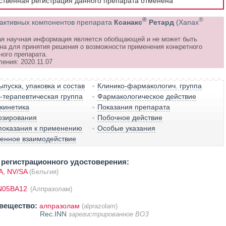
рственная регистрация данного препарата отменена
®
®
активных компонентов препарата
Ксанакс
Ретард
(Xanax
я научная информация является обобщающей и не может быть
на для принятия решения о возможности применения конкретного
ного препарата.
ения: 2020.11.07
пуска, упаковка и состав
Клинико-фармакологич. группа
терапевтическая группа
Фармакологическое действие
кинетика
Показания препарата
озирования
Побочное действие
показания к применению
Особые указания
венное взаимодействие
регистрационного удостоверения:
, NV/SA
(Бельгия)
N05BA12
(Алпразолам)
вещество:
алпразолам
(alprazolam)
Rec.INN
зарегистрированное ВОЗ