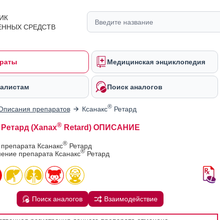
ИК
ЕННЫХ СРЕДСТВ
раты
Медицинская энциклопедия
алистам
Поиск аналогов
®
Описания препаратов
Ксанакс
Ретард
®
Ретард (Xanax
Retard) ОПИСАНИЕ
®
 препарата Ксанакс
Ретард
®
ение препарата Ксанакс
Ретард
Поиск аналогов
Взаимодействие