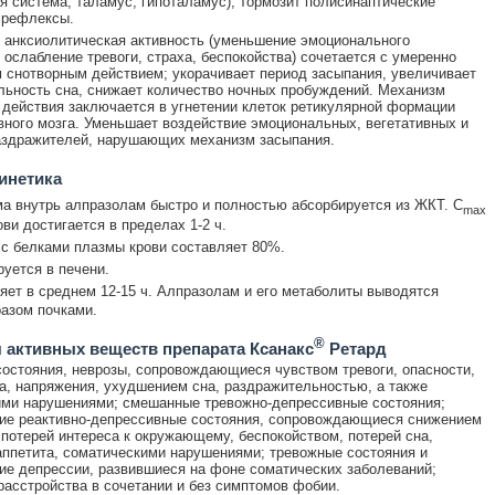
я система, таламус, гипоталамус), тормозит полисинаптические
 рефлексы.
анксиолитическая активность (уменьшение эмоционального
 ослабление тревоги, страха, беспокойства) сочетается с умеренно
снотворным действием; укорачивает период засыпания, увеличивает
ьность сна, снижает количество ночных пробуждений. Механизм
 действия заключается в угнетении клеток ретикулярной формации
вного мозга. Уменьшает воздействие эмоциональных, вегетативных и
аздражителей, нарушающих механизм засыпания.
инетика
а внутрь алпразолам быстро и полностью абсорбируется из ЖКТ. C
max
ови достигается в пределах 1-2 ч.
с белками плазмы крови составляет 80%.
уется в печени.
яет в среднем 12-15 ч. Алпразолам и его метаболиты выводятся
азом почками.
®
 активных веществ препарата Ксанакс
Ретард
остояния, неврозы, сопровождающиеся чувством тревоги, опасности,
а, напряжения, ухудшением сна, раздражительностью, а также
ми нарушениями; смешанные тревожно-депрессивные состояния;
ие реактивно-депрессивные состояния, сопровождающиеся снижением
 потерей интереса к окружающему, беспокойством, потерей сна,
ппетита, соматическими нарушениями; тревожные состояния и
ие депрессии, развившиеся на фоне соматических заболеваний;
расстройства в сочетании и без симптомов фобии.