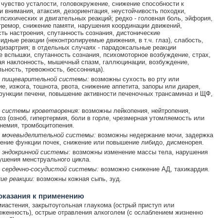
 чувство усталости, головокружение, снижение способности к
и внимания, атаксия, дезориентация, неустойчивость походки,
психических и двигательных реакций; редко - головная боль, эйфория,
тремор, снижение памяти, нарушения координации движений,
ть настроения, спутанность сознания, дистонические
идные реакции (неконтролируемые движения, в т.ч. глаз), слабость,
дизартрия; в отдельных случаях - парадоксальные реакции
е вспышки, спутанность сознания, психомоторное возбуждение, страх,
я наклонность, мышечный спазм, галлюцинации, возбуждение,
ьность, тревожность, бессонница).
 пищеварительной системы:
возможны сухость во рту или
е, изжога, тошнота, рвота, снижение аппетита, запоры или диарея,
ункции печени, повышение активности печеночных трансаминаз и ЩФ,
 системы кроветворения:
возможны лейкопения, нейтропения,
оз (озноб, гипертермия, боли в горле, чрезмерная утомляемость или
анемия, тромбоцитопения.
 мочевыделительной системы:
возможны недержание мочи, задержка
ение функции почек, снижение или повышение либидо, дисменорея.
 эндокринной системы:
возможны изменение массы тела, нарушения
ушения менструального цикла.
 сердечно-сосудистой системы:
возможно снижение АД, тахикардия.
ие реакции:
возможны кожная сыпь, зуд.
оказания к применению
миастения, закрытоугольная глаукома (острый приступ или
женность), острые отравления алкоголем (с ослаблением жизненно