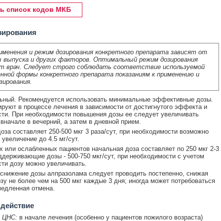
ь список кодов МКБ
зирования
именения и режим дозирования конкретного препарата зависят от
 выпуска и других факторов. Оптимальный режим дозирования
т врач. Следует строго соблюдать соответствие используемой
нной формы конкретного препарата показаниям к применению и
зирования.
ьный. Рекомендуется использовать минимальные эффективные дозы.
ируют в процессе лечения в зависимости от достигнутого эффекта и
ти. При необходимости повышения дозы ее следует увеличивать
 вначале в вечерний, а затем в дневной прием.
оза составляет 250-500 мкг 3 раза/сут, при необходимости возможно
 увеличение до 4.5 мг/сут.
 или ослабленных пациентов начальная доза составляет по 250 мкг 2-3
оддерживающие дозы - 500-750 мкг/сут, при необходимости с учетом
ти дозу можно увеличивать.
снижение дозы алпразолама следует проводить постепенно, снижая
зу не более чем на 500 мкг каждые 3 дня; иногда может потребоваться
едленная отмена.
 действие
 ЦНС:
в начале лечения (особенно у пациентов пожилого возраста)