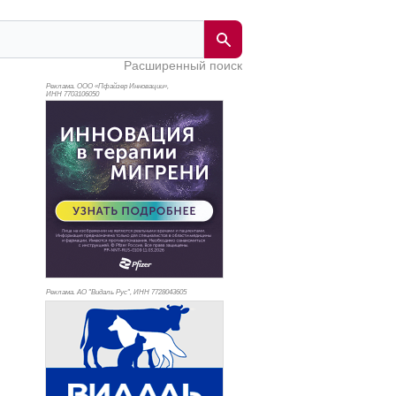
Расширенный поиск
Реклама. ООО «Пфайзер Инновации»,
ИНН 770
3106050
Реклама. АО "Видаль Рус", ИНН 772
8043605