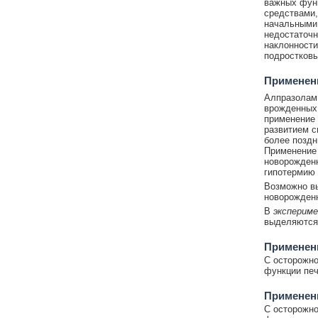
важных функ
средствами,
начальными 
недостаточн
наклонности
подростковы
Применени
Алпразолам 
врожденных 
применение 
развитием с
более поздн
Применение 
новорожденн
гипотермию 
Возможно вы
новорожденн
В
эксперим
выделяются
Применен
С осторожно
функции печ
Применен
С осторожно