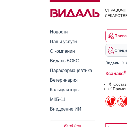
СПРАВОЧН
ЛЕКАРСТВ
Новости
Препа
Наши услуги
Специ
О компании
Видаль БОКС
Видаль
Парафармацевтика
®
Ксанакс
Ветеринария
💊 Состав
✅ Примен
Калькуляторы
МКБ-11
Внедрение ИИ
Вход для