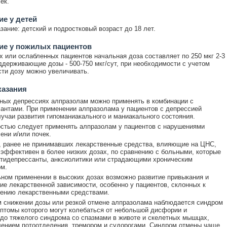
ек.
е у детей
зание: детский и подростковый возраст до 18 лет.
ие у пожилых пациентов
 или ослабленных пациентов начальная доза составляет по 250 мкг 2-3
оддерживающие дозы - 500-750 мкг/сут, при необходимости с учетом
ти дозу можно увеличивать.
казания
ных депрессиях алпразолам можно применять в комбинации с
антами. При применении алпразолама у пациентов с депрессией
учаи развития гипоманиакального и маниакального состояния.
стью следует применять алпразолам у пациентов с нарушениями
ени и/или почек.
, ранее не принимавших лекарственные средства, влияющие на ЦНС,
эффективен в более низких дозах, по сравнению с больными, которые
тидепрессанты, анксиолитики или страдающими хроническим
м.
ном применении в высоких дозах возможно развитие привыкания и
е лекарственной зависимости, особенно у пациентов, склонных к
ению лекарственными средствами.
 снижении дозы или резкой отмене алпразолама наблюдается синдром
птомы которого могут колебаться от небольшой дисфории и
до тяжелого синдрома со спазмами в животе и скелетных мышцах,
лением потоотделения, тремором и судорогами. Синдром отмены чаще