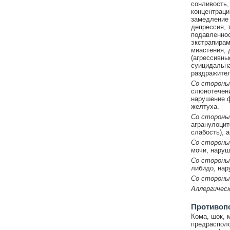
сонливость,
концентраци
замедление 
депрессия, 
подавленнос
экстрапирам
миастения, 
(агрессивны
суицидальна
раздражител
Со стороны
слюнотечени
нарушение ф
желтуха.
Со стороны
агранулоцит
слабость), 
Со стороны
мочи, наруш
Со стороны
либидо, нар
Со стороны
Аллергическ
Противоп
Кома, шок, 
предрасполо