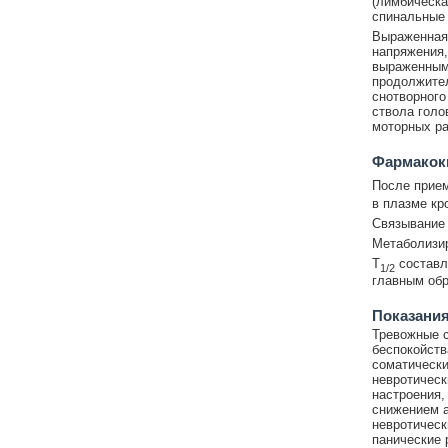
(лимбическа
спинальные
Выраженная 
напряжения,
выраженным 
продолжител
снотворного
ствола голо
моторных р
Фармакок
После прием
в плазме кр
Связывание 
Метаболизир
T
составл
1/2
главным обр
Показания
Тревожные с
беспокойств
соматически
невротическ
настроения,
снижением а
невротическ
панические 