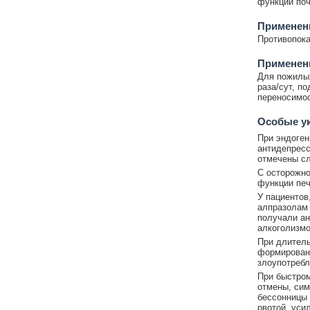
функции поч
Применени
Противопока
Применен
Для пожилых
раза/сут, п
переносимос
Особые у
При эндоген
антидепресс
отмечены сл
С осторожно
функции печ
У пациентов
алпразолам 
получали ан
алкоголизмо
При длитель
формировани
злоупотребл
При быстром
отмены, сим
бессонницы 
рвотой, уси