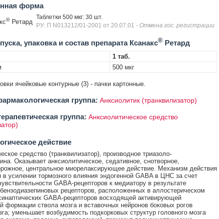
енная форма
Таблетки 500 мкг: 30 шт.
®
кс
Ретард
РУ: П N013212/01-2001 от 20.07.01
- Отмена гос. регистрации
®
уска, упаковка и состав препарата Ксанакс
Ретард
1 таб.
м
500 мкг
ковки ячейковые контурные (3) - пачки картонные.
армакологическая группа:
Анксиолитик (транквилизатор)
ерапевтическая группа:
Анксиолитическое средство
затор)
огическое действие
еское средство (транквилизатор), производное триазоло-
ина. Оказывает анксиолитическое, седативное, снотворное,
рожное, центральное миорелаксирующее действие. Механизм действия
 в усилении тормозного влияния эндогенной GABA в ЦНС за счет
увствительности GABA-рецепторов к медиатору в результате
бензодиазепиновых рецепторов, расположенных в аллостерическом
тсинаптических GABA-рецепторов восходящей активирующей
й формации ствола мозга и вставочных нейронов боковых рогов
зга; уменьшает возбудимость подкорковых структур головного мозга