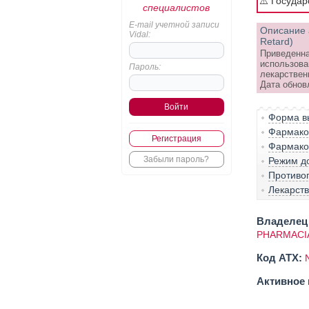
⚠️ Госуда
специалистов
E-mail учетной записи
Описание 
Vidal:
Retard)
Приведенна
использова
Пароль:
лекарствен
Дата обновл
Форма вы
Фармако-
Регистрация
Фармако
Забыли пароль?
Режим д
Противо
Лекарст
Владелец 
PHARMACIA
Код ATX:
Активное 