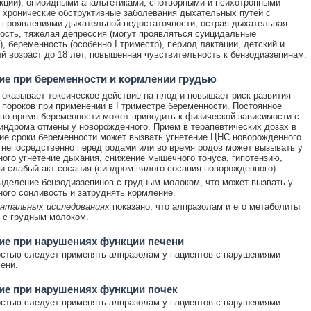
ций), опиоидными анальгетиками, снотворными и психотропными
 хронические обструктивные заболевания дыхательных путей с
проявлениями дыхательной недостаточности, острая дыхательная
ость, тяжелая депрессия (могут проявляться суицидальные
), беременность (особенно I триместр), период лактации, детский и
й возраст до 18 лет, повышенная чувствительность к бензодиазепинам.
е при беременности и кормлении грудью
оказывает токсическое действие на плод и повышает риск развития
пороков при применении в I триместре беременности. Постоянное
во время беременности может приводить к физической зависимости с
индрома отмены у новорожденного. Прием в терапевтических дозах в
ие сроки беременности может вызвать угнетение ЦНС новорожденного.
непосредственно перед родами или во время родов может вызывать у
ого угнетение дыхания, снижение мышечного тонуса, гипотензию,
и слабый акт сосания (синдром вялого сосания новорожденного).
деление бензодиазепинов с грудным молоком, что может вызвать у
ого сонливость и затруднять кормление.
ентальных исследованиях
показано, что алпразолам и его метаболиты
 с грудным молоком.
ие при нарушениях функции печени
стью следует применять алпразолам у пациентов с нарушениями
ени.
ие при нарушениях функции почек
стью следует применять алпразолам у пациентов с нарушениями