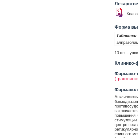
Лекарств
Ксана
Форма вып
Таблетки
алпразола
10 шт. - упа
Клинико-ф
Фармако-т
(транквили
Фармакол
Анксиолитич
бензодиазеп
противосудо
заключается
повышения ч
стимуляции 
центре пос
ретикулярно
спинного мо