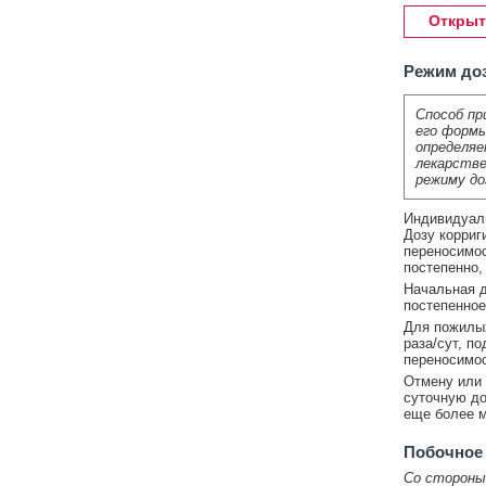
Открыт
Режим до
Способ пр
его формы
определяе
лекарстве
режиму до
Индивидуал
Дозу корриг
переносимос
постепенно,
Начальная д
постепенное
Для пожилых
раза/сут, п
переносимос
Отмену или 
суточную до
еще более м
Побочное
Со стороны