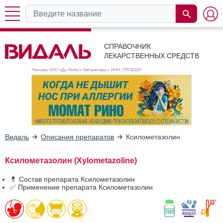
СПРАВОЧНИК
ЛЕКАРСТВЕННЫХ СРЕДСТВ
Реклама. ООО «Др. Редди’с Лабораторис», ИНН: 770
7321227
Видаль
Описания препаратов
Ксилометазолин
Ксилометазолин (Xylometazoline)
💊 Состав препарата Ксилометазолин
✅ Применение препарата Ксилометазолин