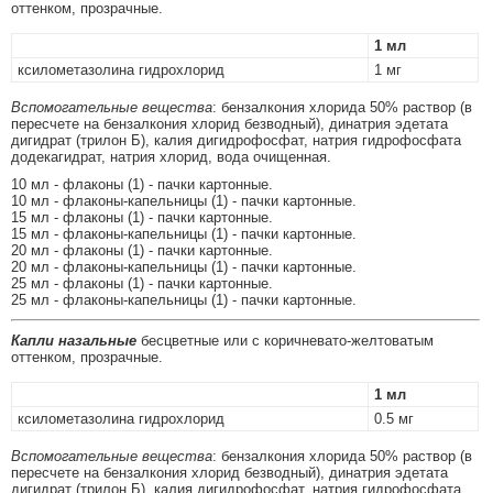
оттенком, прозрачные.
1 мл
ксилометазолина гидрохлорид
1 мг
Вспомогательные вещества
: бензалкония хлорида 50% раствор (в
пересчете на бензалкония хлорид безводный), динатрия эдетата
дигидрат (трилон Б), калия дигидрофосфат, натрия гидрофосфата
додекагидрат, натрия хлорид, вода очищенная.
10 мл - флаконы (1) - пачки картонные.
10 мл - флаконы-капельницы (1) - пачки картонные.
15 мл - флаконы (1) - пачки картонные.
15 мл - флаконы-капельницы (1) - пачки картонные.
20 мл - флаконы (1) - пачки картонные.
20 мл - флаконы-капельницы (1) - пачки картонные.
25 мл - флаконы (1) - пачки картонные.
25 мл - флаконы-капельницы (1) - пачки картонные.
Капли назальные
бесцветные или с коричневато-желтоватым
оттенком, прозрачные.
1 мл
ксилометазолина гидрохлорид
0.5 мг
Вспомогательные вещества
: бензалкония хлорида 50% раствор (в
пересчете на бензалкония хлорид безводный), динатрия эдетата
дигидрат (трилон Б), калия дигидрофосфат, натрия гидрофосфата