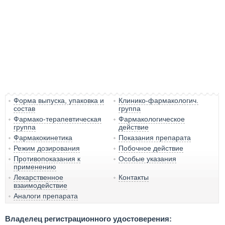
Форма выпуска, упаковка и
Клинико-фармакологич.
состав
группа
Фармако-терапевтическая
Фармакологическое
группа
действие
Фармакокинетика
Показания препарата
Режим дозирования
Побочное действие
Противопоказания к
Особые указания
применению
Лекарственное
Контакты
взаимодействие
Аналоги препарата
Владелец регистрационного удостоверения: