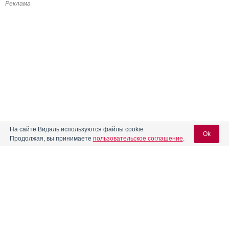
Реклама
На сайте Видаль используются файлы cookie
Ok
Продолжая, вы принимаете
пользовательское соглашение
.
Содержание
Вход для специалистов
E-mail учетной записи Vidal:
Форма выпуска, упаковка и состав
Клинико-фармакологич. группа
Пароль: