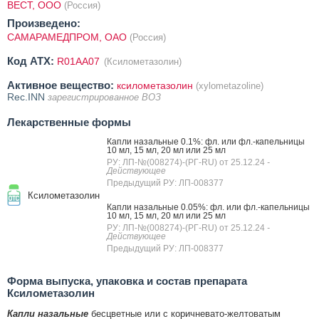
ВЕСТ, ООО
(Россия)
Произведено:
САМАРАМЕДПРОМ, ОАО
(Россия)
Код ATX:
R01AA07
(Ксилометазолин)
Активное вещество:
ксилометазолин
(xylometazoline)
Rec.INN
зарегистрированное ВОЗ
Лекарственные формы
Капли назальные 0.1%: фл. или фл.-капельницы
10 мл, 15 мл, 20 мл или 25 мл
РУ: ЛП-№(008274)-(РГ-RU) от 25.12.24
-
Действующее
Предыдущий РУ: ЛП-008377
Ксилометазолин
Капли назальные 0.05%: фл. или фл.-капельницы
10 мл, 15 мл, 20 мл или 25 мл
РУ: ЛП-№(008274)-(РГ-RU) от 25.12.24
-
Действующее
Предыдущий РУ: ЛП-008377
Форма выпуска, упаковка и состав препарата
Ксилометазолин
Капли назальные
бесцветные или с коричневато-желтоватым