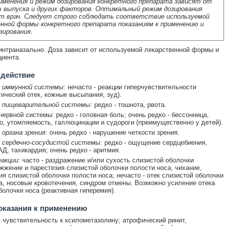
именения и режим дозирования конкретного препарата зависят от
 выпуска и других факторов. Оптимальный режим дозирования
т врач. Следует строго соблюдать соответствие используемой
нной формы конкретного препарата показаниям к применению и
зирования.
нтраназально. Доза зависит от используемой лекарственной формы и
циента.
 действие
 иммунной системы:
нечасто - реакции гиперчувствительности
тический отек, кожные высыпания, зуд).
 пищеварительной системы:
редко - тошнота, рвота.
нервной системы: редко - головная боль; очень редко - бессонница,
о, утомляемость, галлюцинации и судороги (преимущественно у детей).
органа зрения:
очень редко - нарушение четкости зрения.
 сердечно-сосудистой системы:
редко - ощущение сердцебиения,
Д, тахикардия; очень редко - аритмия.
акции:
часто - раздражение и/или сухость слизистой оболочки
 жжение и парестезия слизистой оболочки полости носа, чихание,
ия слизистой оболочки полости носа; нечасто - отек слизистой оболочки
а, носовые кровотечения, синдром отмены. Возможно усиление отека
болочки носа (реактивная гиперемия).
оказания к применению
чувствительность к ксилометазолину; атрофический ринит,