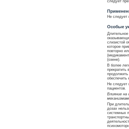
следует пре
Применен
Не следует 
Особые у
Длительное 
оказывающих
слизистой о
которое при
повторно ил
(медикамент
(озене).
В более лег
прекратить 
продолжить 
обеспечить 
Не следует 
пациентов.
Влияние на
механизмам
При длитель
дозах нельз
системных п
транспортны
деятельност
психомоторн