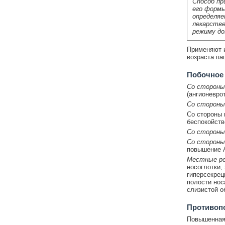
Способ пр
его формы
определяе
лекарстве
режиму до
Применяют и
возраста па
Побочное
Со стороны
(ангионевро
Со стороны
Со стороны 
беспокойств
Со стороны 
Со стороны
повышение А
Местные ре
носоглотки,
гиперсекрец
полости нос
слизистой о
Противоп
Повышенная 