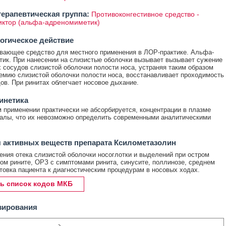
ерапевтическая группа:
Противоконгестивное средство -
иктор (альфа-адреномиметик)
огическое действие
ающее средство для местного применения в ЛОР-практике. Альфа-
ик. При нанесении на слизистые оболочки вызывает вызывает сужение
 сосудов слизистой оболочки полости носа, устраняя таким образом
ремию слизистой оболочки полости носа, восстанавливает проходимость
ов. При ринитах облегчает носовое дыхание.
инетика
 применении практически не абсорбируется, концентрации в плазме
алы, что их невозможно определить современными аналитическими
 активных веществ препарата Ксилометазолин
ния отека слизистой оболочки носоглотки и выделений при остром
ом рините, ОРЗ с симптомами ринита, синусите, поллинозе, среднем
отовка пациента к диагностическим процедурам в носовых ходах.
ь список кодов МКБ
зирования