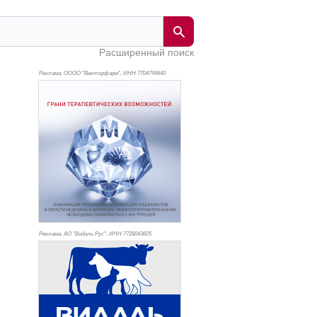
Расширенный поиск
Реклама. ОООО "Векторфарм", ИНН 770
4799640
Реклама. АО "Видаль Рус", ИНН 772
8043605