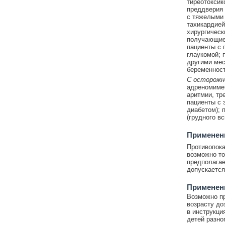
тиреотоксик
преддверия 
с тяжелыми 
тахикардией
хирургическ
получающие
пациенты с 
глаукомой; 
другими мес
беременност
С осторожн
адреномиме
аритмии, тр
пациенты с 
диабетом); 
(грудного в
Применени
Противопока
возможно то
предполагае
допускается
Применени
Возможно пр
возрасту до
в инструкци
детей разно