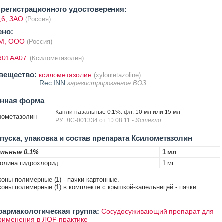
регистрационного удостоверения:
,6, ЗАО
(Россия)
ено:
М, ООО
(Россия)
R01AA07
(Ксилометазолин)
вещество:
ксилометазолин
(xylometazoline)
Rec.INN
зарегистрированное ВОЗ
енная форма
Капли назальные 0.1%: фл. 10 мл или 15 мл
лометазолин
РУ: ЛС-001334 от 10.08.11
- Истекло
уска, упаковка и состав препарата Ксилометазолин
альные 0.1%
1 мл
олина гидрохлорид
1 мг
коны полимерные (1) - пачки картонные.
коны полимерные (1) в комплекте с крышкой-капельницей - пачки
армакологическая группа:
Сосудосуживающий препарат для
рименения в ЛОР-практике