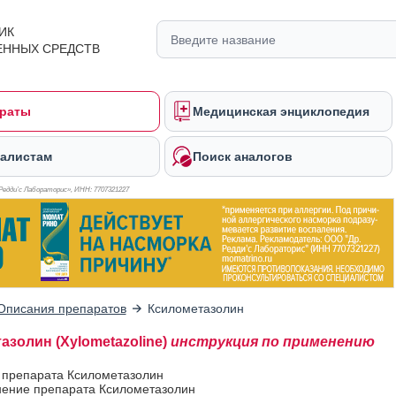
ИК
ЕННЫХ СРЕДСТВ
раты
Медицинская энциклопедия
алистам
Поиск аналогов
Редди’с Лабораторис», ИНН: 770
7321227
Описания препаратов
Ксилометазолин
азолин (Xylometazoline)
инструкция по применению
 препарата Ксилометазолин
ение препарата Ксилометазолин