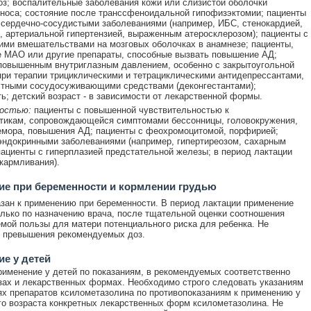
оз; воспалительные заболевания кожи или слизистой оболочки
носа; состояние после транссфеноидальной гипофизэктомии; пациенты
сердечно-сосудистыми заболеваниями (например, ИБС, стенокардией,
, артериальной гипертензией, выраженным атеросклерозом); пациенты с
ими вмешательствами на мозговых оболочках в анамнезе; пациенты,
 МАО или другие препараты, способные вызвать повышение АД;
повышенным внутриглазным давлением, особенно с закрытоугольной
при терапии трициклическими и тетрациклическими антидепрессантами,
тными сосудосуживающими средствами (деконгестантами);
ь; детский возраст - в зависимости от лекарственной формы.
остью:
пациенты с повышенной чувствительностью к
тикам, сопровождающейся симптомами бессонницы, головокружения,
емора, повышения АД; пациенты с феохромоцитомой, порфирией;
эндокринными заболеваниями (например, гипертиреозом, сахарным
пациенты с гиперплазией предстательной железы; в период лактации
скармливания).
е при беременности и кормлении грудью
зан к применению при беременности. В период лактации применение
лько по назначению врача, после тщательной оценки соотношения
мой пользы для матери потенциального риска для ребенка. Не
 превышения рекомендуемых доз.
е у детей
именение у детей по показаниям, в рекомендуемых соответственно
зах и лекарственных формах. Необходимо строго следовать указаниям
ях препаратов ксилометазолина по противопоказаниям к применению у
го возраста конкретных лекарственных форм ксилометазолина. Не