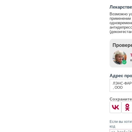
Лекарстве
Возможно ус
применении 
одновременн
антидепрес
(деконгеста
Провере
Адрес пр
ЛЭНС-ФА
, ООО
Сохраните
Если вы хоти
код