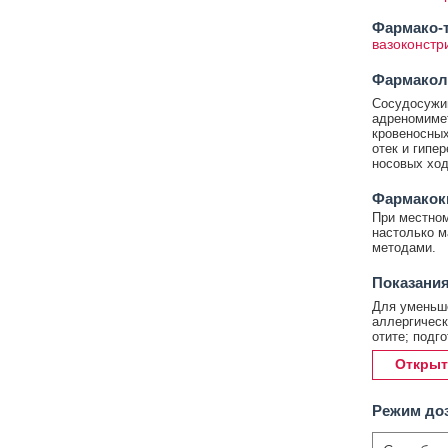
Фармако-т
вазоконстр
Фармакол
Сосудосужив
адреномимет
кровеносных
отек и гипе
носовых ход
Фармакок
При местном
настолько м
методами.
Показания
Для уменьше
аллергическ
отите; подг
Открыт
Режим до