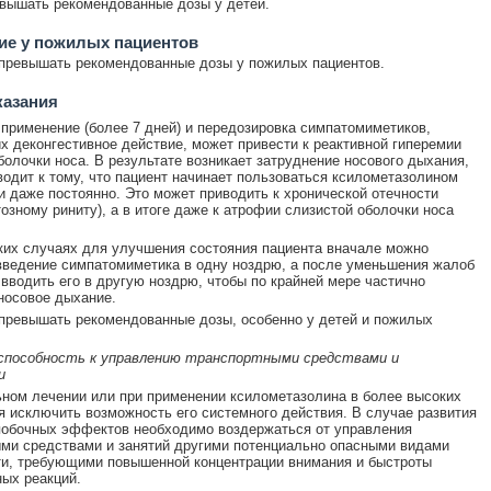
вышать рекомендованные дозы у детей.
ие у пожилых пациентов
превышать рекомендованные дозы у пожилых пациентов.
казания
применение (более 7 дней) и передозировка симпатомиметиков,
 деконгестивное действие, может привести к реактивной гиперемии
болочки носа. В результате возникает затруднение носового дыхания,
водит к тому, что пациент начинает пользоваться ксилометазолином
и даже постоянно. Это может приводить к хронической отечности
озному риниту), а в итоге даже к атрофии слизистой оболочки носа
ких случаях для улучшения состояния пациента вначале можно
введение симпатомиметика в одну ноздрю, а после уменьшения жалоб
вводить его в другую ноздрю, чтобы по крайней мере частично
носовое дыхание.
превышать рекомендованные дозы, особенно у детей и пожилых
 способность к управлению транспортными средствами и
и
ном лечении или при применении ксилометазолина в более высоких
я исключить возможность его системного действия. В случае развития
обочных эффектов необходимо воздержаться от управления
ми средствами и занятий другими потенциально опасными видами
и, требующими повышенной концентрации внимания и быстроты
ых реакций.