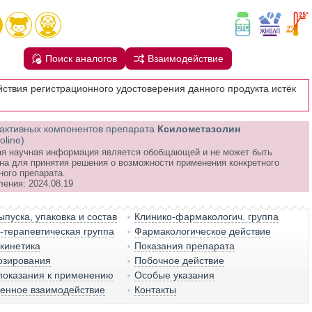
Поиск аналогов
Взаимодействие
йствия регистрационного удостоверения данного продукта истёк
активных компонентов препарата
Ксилометазолин
oline)
я научная информация является обобщающей и не может быть
на для принятия решения о возможности применения конкретного
ного препарата.
ления: 2024.08.19
пуска, упаковка и состав
Клинико-фармакологич. группа
терапевтическая группа
Фармакологическое действие
кинетика
Показания препарата
озирования
Побочное действие
показания к применению
Особые указания
венное взаимодействие
Контакты