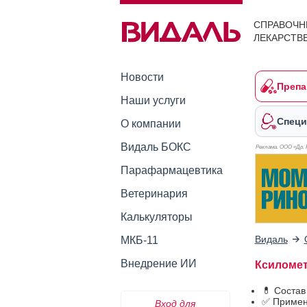
СПРАВОЧН
ЛЕКАРСТВ
Новости
Препа
Наши услуги
Специ
О компании
Видаль БОКС
Реклама. ООО «Др. 
Парафармацевтика
Ветеринария
Калькуляторы
Видаль
МКБ-11
Внедрение ИИ
Ксиломет
💊 Состав
✅ Примен
Вход для