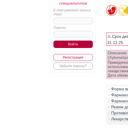
специалистов
E-mail учетной записи
Vidal:
Пароль:
⚠️ Срок де
31.12.25
Описание 
(Xylometaz
Регистрация
Приведенна
Забыли пароль?
использова
лекарствен
Дата обнов
Форма вы
Фармако-
Фармако
Режим д
Противо
Лекарст