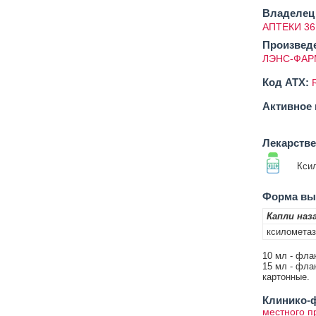
Владелец 
АПТЕКИ 36
Произвед
ЛЭНС-ФАР
Код ATX:
Активное 
Лекарств
Кси
Форма вып
Капли наз
ксилометаз
10 мл - фла
15 мл - фла
картонные.
Клинико-ф
местного п