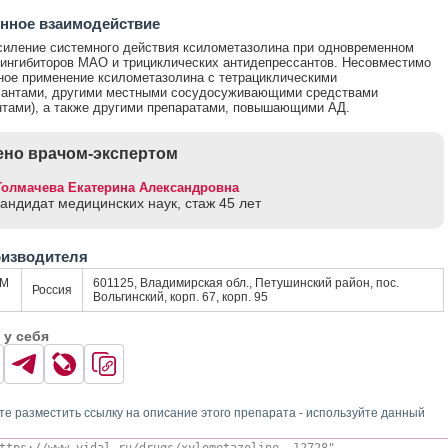
нное взаимодействие
иление системного действия ксилометазолина при одновременном
ингибиторов МАО и трициклических антидепрессантов. Несовместимо
ое применение ксилометазолина с тетрациклическими
сантами, другими местными сосудосуживающими средствами
нтами), а также другими препаратами, повышающими АД.
но врачом-экспертом
Толмачева Екатерина Александровна
кандидат медицинских наук, стаж 45 лет
оизводителя
РМ
601125, Владимирская обл., Петушинский район, пос.
Россия
Вольгинский, корп. 67, корп. 95
 у себя
те разместить ссылку на описание этого препарата - используйте данный