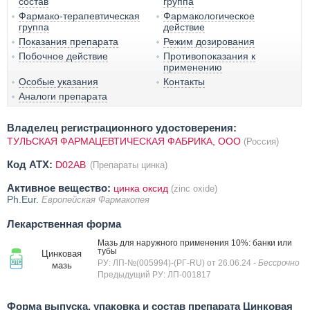
состав
группа
Фармако-терапевтическая
Фармакологическое
группа
действие
Показания препарата
Режим дозирования
Побочное действие
Противопоказания к
применению
Особые указания
Контакты
Аналоги препарата
Владелец регистрационного удостоверения:
ТУЛЬСКАЯ ФАРМАЦЕВТИЧЕСКАЯ ФАБРИКА, ООО
(Россия)
Код ATX:
D02AB
(Препараты цинка)
Активное вещество:
цинка оксид
(zinc oxide)
Ph.Eur.
Европейская Фармакопея
Лекарственная форма
Мазь для наружного применения 10%: банки или
тубы
Цинковая
РУ: ЛП-№(005994)-(РГ-RU) от 26.06.24
- Бессрочно
мазь
Предыдущий РУ: ЛП-001817
Форма выпуска, упаковка и состав препарата Цинковая