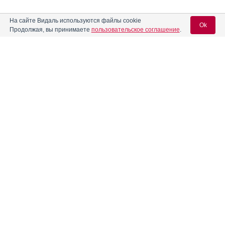
На сайте Видаль используются файлы cookie
Ok
Продолжая, вы принимаете
пользовательское соглашение
.
Содержание
Вход для специалистов
E-mail учетной записи Vidal:
Форма выпуска, упаковка и состав
Клинико-фармакологич. группа
Пароль:
Фармако-терапевтическая группа
Фармакологическое действие
Показания препарата
Режим дозирования
Регистрация
Забыли пароль?
Побочное действие
Противопоказания к применению