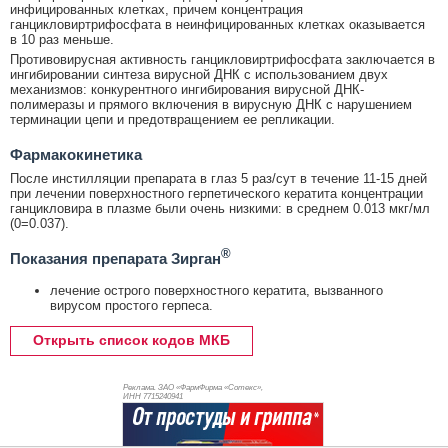
инфицированных клетках, причем концентрация
ганцикловиртрифосфата в неинфицированных клетках оказывается
в 10 раз меньше.
Противовирусная активность ганцикловиртрифосфата заключается в
ингибировании синтеза вирусной ДНК с использованием двух
механизмов: конкурентного ингибирования вирусной ДНК-
полимеразы и прямого включения в вирусную ДНК с нарушением
терминации цепи и предотвращением ее репликации.
Фармакокинетика
После инстилляции препарата в глаз 5 раз/сут в течение 11-15 дней
при лечении поверхностного герпетического кератита концентрации
ганцикловира в плазме были очень низкими: в среднем 0.013 мкг/мл
(0=0.037).
®
Показания препарата Зирган
лечение острого поверхностного кератита, вызванного
вирусом простого герпеса.
Открыть список кодов МКБ
Реклама. ЗАО «ФармФирма «Сотекс»,
ИНН 771
5240941