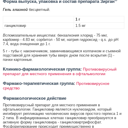
®
Форма выпуска, упаковка и состав препарата Зирган
Гель глазной
бесцветный.
1 г
ганцикловир
1.5 мг
Вспомогательные вещества
: бензалкония хлорид - 75 мкг,
карбомер - 4.83 мг, сорбитол - 50 мг, натрия гидроксид - q.s. до рН
7.4, вода очищенная до 1 г.
5 г - тубы с наконечником, завинчивающимся колпачком и съемной
подставкой для хранения тубы вверх дном после вскрытия (1) -
пачки картонные.
Клинико-фармакологическая группа:
Противовирусный
препарат для местного применения в офтальмологии
Фармако-терапевтическая группа:
Противовирусное
средство
Фармакологическое действие
Противовирусный препарат для местного применения в
офтальмологии. Ганцикловир является нуклеозидом, который
ингибирует репликацию человеческих вирусов простого герпеса 1 и
2 типа. В инфицированных клетках ганцикловир преобразуется в
активную форму ганцикловира - ганцикловиртрифосфат.
Фосфорилирование происходит преимущественно в