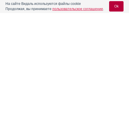
На сайте Видаль используются файлы cookie
Ok
Продолжая, вы принимаете
пользовательское соглашение
.
Содержание
Вход для специалистов
E-mail учетной записи Vidal:
Форма выпуска, упаковка и состав
Реклама
Клинико-фармакологич. группа
Пароль:
Фармако-терапевтическая группа
Фармакологическое действие
Фармакокинетика
Показания препарата
Регистрация
Забыли пароль?
Режим дозирования
Побочное действие