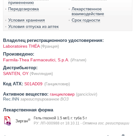
применению
Передозировка
Лекарственное
взаимодействие
Условия хранения
Срок годности
Условия отпуска из аптек
Владелец регистрационного удостоверения:
Laboratoires THÉA
(Франция)
Произведено:
Farmila-Thea Farmaceutici, S.p.A.
(Италия)
Дистрибьютор:
SANTEN, OY
(Финляндия)
Код ATX:
S01AD09
(Ганцикловир)
Активное вещество:
ганцикловир
(ganciclovir)
Rec.INN
зарегистрированное ВОЗ
Лекарственная форма
Гель глазной 1.5 мг/1 г: туба 5 г
®
Зирган
РУ: ЛП-000988 от 18.10.11
- Отмена гос. регистрации