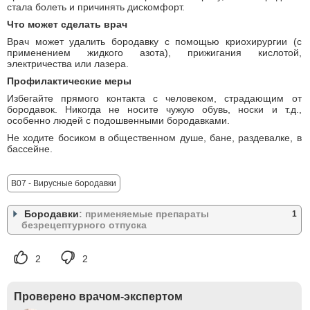
стала болеть и причинять дискомфорт.
Что может сделать врач
Врач может удалить бородавку с помощью криохирургии (с
применением жидкого азота), прижигания кислотой,
электричества или лазера.
Профилактические меры
Избегайте прямого контакта с человеком, страдающим от
бородавок. Никогда не носите чужую обувь, носки и т.д.,
особенно людей с подошвенными бородавками.
Не ходите босиком в общественном душе, бане, раздевалке, в
бассейне.
B07 - Вирусные бородавки
Бородавки
: применяемые препараты
1
безрецептурного отпуска
Название
Форма выпуска
Владелец рег. уд.
2
2
(Россия)
ОКСИГОН
Произведено:
Рас­твор для мес­тно­
го при­мене­ния 0.5
ЦЕНТРАЛЬНО -
Проверено врачом-экспертом
Мардил Цинк
мл/1 мл: фл. 1 мл
ЕВРОПЕЙСКАЯ
Макс