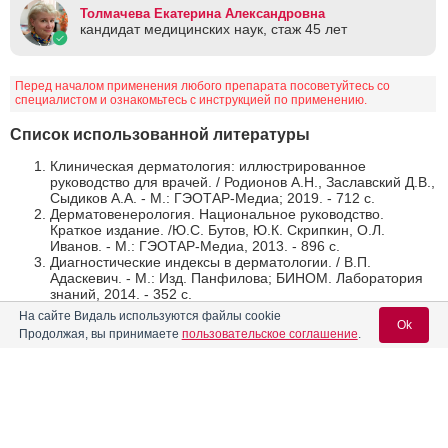
РУ: ЛСР-005285/09
ФАРМАЦЕВТИЧЕСКА
Толмачева Екатерина Александровна
от 30.06.09
Я КОМПАНИЯ
кандидат медицинских наук, стаж 45 лет
(Россия)
Реклама
Перед началом применения любого препарата посоветуйтесь со
специалистом и ознакомьтесь с инструкцией по применению.
Список использованной литературы
Клиническая дерматология: иллюстрированное
руководство для врачей. / Родионов А.Н., Заславский Д.В.,
Сыдиков А.А. - М.: ГЭОТАР-Медиа; 2019. - 712 c.
Дерматовенерология. Национальное руководство.
Краткое издание. /Ю.С. Бутов, Ю.К. Скрипкин, О.Л.
Иванов. - М.: ГЭОТАР-Медиа, 2013. - 896 c.
Диагностические индексы в дерматологии. / В.П.
Адаскевич. - М.: Изд. Панфилова; БИНОМ. Лаборатория
знаний, 2014. - 352 c.
Морфофункциональная дерматология. / О.Д. Мяделец,
На сайте Видаль используются файлы cookie
В.П. Адаскевич. - М.: Мед. лит., 2006. - 734 c.
Ok
Продолжая, вы принимаете
пользовательское соглашение
.
← Предыдущая
Следующая →
Вход для специалистов
Читать далее
E-mail учетной записи Vidal: