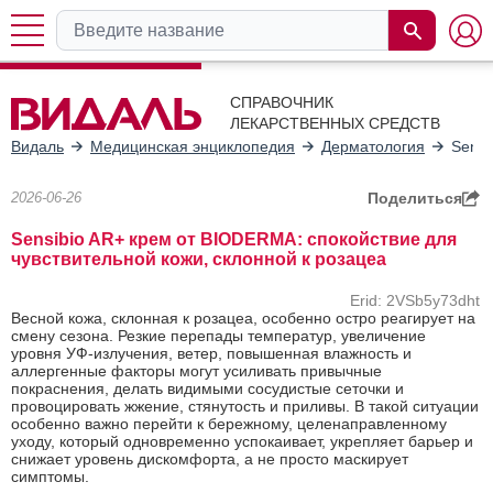
СПРАВОЧНИК
ЛЕКАРСТВЕННЫХ СРЕДСТВ
Видаль
Медицинская энциклопедия
Дерматология
Sensi
2026-06-26
Поделиться
Sensibio AR+ крем от BIODERMA: спокойствие для
чувствительной кожи, склонной к розацеа
Erid: 2VSb5y73dht
Весной кожа, склонная к розацеа, особенно остро реагирует на
смену сезона. Резкие перепады температур, увеличение
уровня УФ-излучения, ветер, повышенная влажность и
аллергенные факторы могут усиливать привычные
покраснения, делать видимыми сосудистые сеточки и
провоцировать жжение, стянутость и приливы. В такой ситуации
особенно важно перейти к бережному, целенаправленному
уходу, который одновременно успокаивает, укрепляет барьер и
снижает уровень дискомфорта, а не просто маскирует
симптомы.