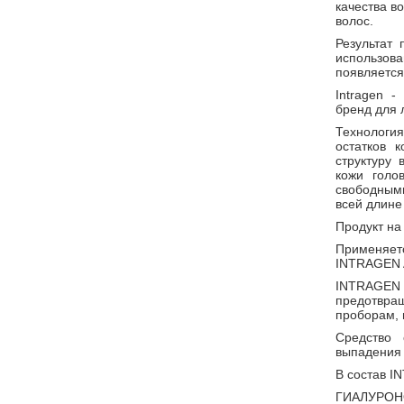
качества в
волос.
Результат 
использо
появляется
Іntragen 
бренд для 
Технологи
остатков 
структуру
кожи голо
свободными
всей длине
Продукт на
Применяет
INTRAGEN 
INTRAGEN
предотвращ
проборам, 
Средство 
выпадения 
В состав I
ГИАЛУРОНОВ