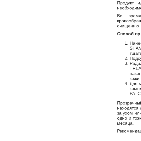
Продукт и
необходимо
Во время
кровообращ
очищению и
Способ пр
Нане
SHAM
тщат
Подс
Ради
TREA
нако
кожи 
Для 
комп
PATC
Прозрачны
находятся 
за ухом ил
одно и тож
месяца.
Рекомендац