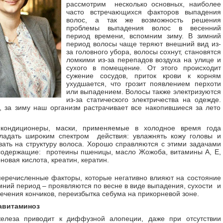
рассмотрим несколько основных, наиболее
часто встречающихся факторов выпадения
волос, а так же возможность решения
проблемы выпадения волос в весенний
период времени, вспомним зиму. В зимний
период волосы чаще теряют внешний вид из-
за головного убора, волосы сохнут, становятся
ломкими из-за перепадов воздуха на улице и
сухого в помещение. От этого происходит
сужение сосудов, приток крови к корням
ухудшается, что грозит появлением перхоти
или выпадением. Волосы также электризуются
из-за статического электричества на одежде.
, за зиму наш организм растрачивает все накопившиеся за лето
кондиционеры, маски, применяемые в холодное время года
ладать широким спектром действия: увлажнять кожу головы и
вать на структуру волоса. Хорошо справляются с этими задачами
содержащие: протеины пшеницы, масло Жожоба, витамины А, Е,
новая кислота, креатин, кератин.
еречисленные факторы, которые негативно влияют на состояние
мний период – проявляются по весне в виде выпадения, сухости и
сечения кончиков, переизбытка себума на прикорневой зоне.
авитаминоз
елеза приводит к диффузной алопеции, даже при отсутствии