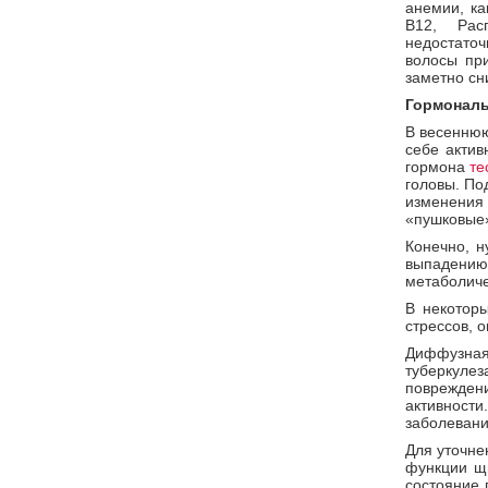
анемии, ка
В12, Рас
недостаточ
волосы пр
заметно сн
Гормональ
В весеннюю
себе актив
гормона
те
головы. По
изменени
«пушковые
Конечно, н
выпадени
метаболиче
В некоторы
стрессов, 
Диффузная
туберкулез
поврежде
активност
заболевани
Для уточне
функции щи
состояние 