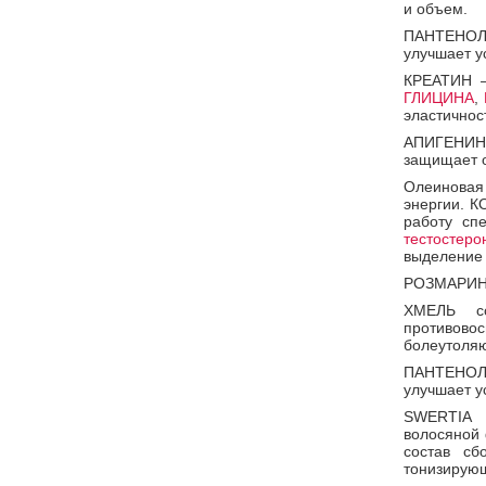
и объем.
ПАНТЕНОЛ 
улучшает у
КРЕАТИН –
ГЛИЦИНА
,
эластичнос
АПИГЕНИН
защищает о
Олеиновая
энергии. 
работу сп
тестостеро
выделение 
РОЗМАРИН 
ХМЕЛЬ со
противов
болеутоляю
ПАНТЕНОЛ P
улучшает у
SWERTIA 
волосяной 
состав сб
тонизирующ