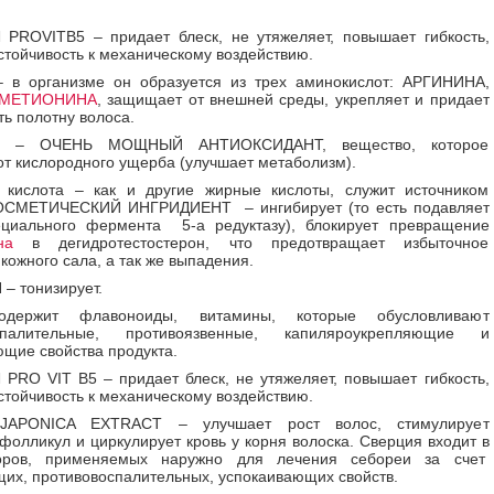
PROVITB5 – придает блеск, не утяжеляет, повышает гибкость,
стойчивость к механическому воздействию.
 в организме он образуется из трех аминокислот: АРГИНИНА,
МЕТИОНИНА
, защищает от внешней среды, укрепляет и придает
ть полотну волоса.
 – ОЧЕНЬ МОЩНЫЙ АНТИОКСИДАНТ, вещество, которое
т кислородного ущерба (улучшает метаболизм).
 кислота – как и другие жирные кислоты, служит источником
КОСМЕТИЧЕСКИЙ ИНГРИДИЕНТ – ингибирует (то есть подавляет
ециального фермента 5-а редуктазу), блокирует превращение
на
в дегидротестостерон, что предотвращает избыточное
кожного сала, а так же выпадения.
– тонизирует.
держит флавоноиды, витамины, которые обусловливают
оспалительные, противоязвенные, капиляроукрепляющие и
щие свойства продукта.
RO VIT B5 – придает блеск, не утяжеляет, повышает гибкость,
стойчивость к механическому воздействию.
JAPONICA EXTRACT – улучшает рост волос, стимулирует
фолликул и циркулирует кровь у корня волоска. Сверция входит в
оров, применяемых наружно для лечения себореи за счет
их, противовоспалительных, успокаивающих свойств.