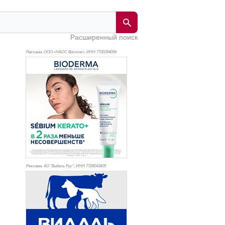
Расширенный поиск
Реклама. ООО «НАОС Восток», ИНН 772
0394094
Реклама. АО "Видаль Рус", ИНН 772
8043605