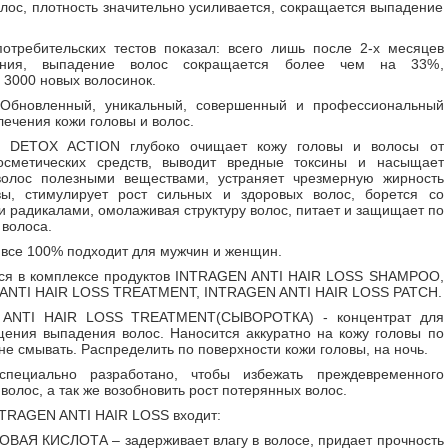
олос, плотность значительно усиливается, сокращается выпадение
потребительских тестов показал: всего лишь после 2-х месяцев
вания, выпадение волос сокращается более чем на 33%,
 3000 новых волосинок.
- Обновленный, уникальный, совершенный и профессиональный
лечения кожи головы и волос.
я DETOX ACTION глубоко очищает кожу головы и волосы от
косметических средств, выводит вредные токсины и насыщает
 волос полезными веществами, устраняет чрезмерную жирность
вы, стимулирует рост сильных и здоровых волос, борется со
 радикалами, омолаживая структуру волос, питает и защищает по
 волоса.
 все 100% подходит для мужчин и женщин.
ся в комплексе продуктов INTRAGEN ANTI HAIR LOSS SHAMPOO,
ANTI HAIR LOSS TREATMENT, INTRAGEN ANTI HAIR LOSS PATCH.
 ANTI HAIR LOSS TREATMENT(СЫВОРОТКА) - концентрат для
ения выпадения волос. Наносится аккуратно на кожу головы по
не смывать. Распределить по поверхности кожи головы, на ночь.
специально разработано, чтобы избежать преждевременного
волос, а так же возобновить рост потерянных волос.
NTRAGEN ANTI HAIR LOSS входит:
АЯ КИСЛОТА – задерживает влагу в волосе, придает прочность