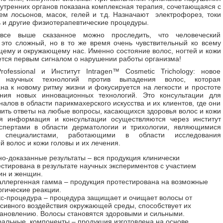
утренних органов показана комплексная терапия, сочетающаяся с
м лосьонов, масок, гелей и т.д. Назначают электрофорез, токи
 и другие физиотерапевтические процедуры.
все выше сказанное можно проследить, что человеческий
это сложный, но в то же время очень чувствительный ко всему
ему и окружающему нас. Именно состояние волос, ногтей и кожи
ется первым сигналом о нарушении работы организма!
ofessional и Институт Intragen™ Cosmetic Trichology: новое
е научных технологий против выпадения волос, которая
на к новому ритму жизни и фокусируется на легкости и простоте
ания новых инновационных технологий. Это консультации для
алов в области парикмахерского искусства и их клиентов, где они
чить ответы на любые вопросы, касающихся здоровья волос и кожи
ся информация и консультации осуществляются через институт
кспертами в области дерматологии и трихологии, являющимися
 специалистами, работающими в области исследования
й волос и кожи головы и их лечения.
о-доказанные результаты – вся продукция клинически
стирована в результате научных экспериментов с участием
ин и женщин.
аллергенная гамма – продукция протестирована на возможные
гические реакции.
кс-процедура – процедура защищает и очищает волосы от
сивного воздействия окружающей среды, способствует их
тановлению. Волосы становятся здоровыми и сильными.
ральные компоненты – продукция изготовлена на основе