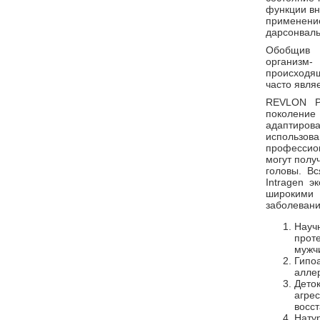
функции вн
применение
дарсонваль
Обобщив 
организм- 
происходящ
часто явля
REVLON Pr
поколени
адаптирова
использов
профессион
могут полу
головы. В
Intragen э
широкими
заболевани
Научн
проте
мужч
Гипо
аллер
Дето
агрес
восс
Нату