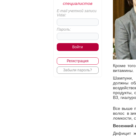
специалистов
E-mail учетной записи
Vidal:
Пароль:
Регистрация
Кроме того
витамины.
Забыли пароль?
Шампуни, 
должны об
воздейство
продукты, 
В3, гиалуро
Все выше п
волос в зи
ломкости, 
Весенний 
Дефицит ж