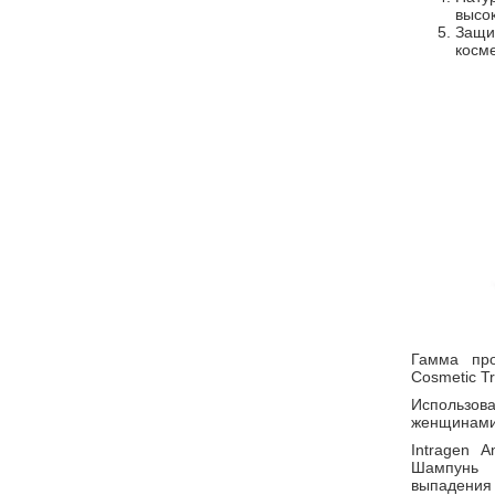
высок
Защи
косм
Гамма про
Cosmetic Tr
Использова
женщинами,
Intragen 
Шампунь с
выпадения 