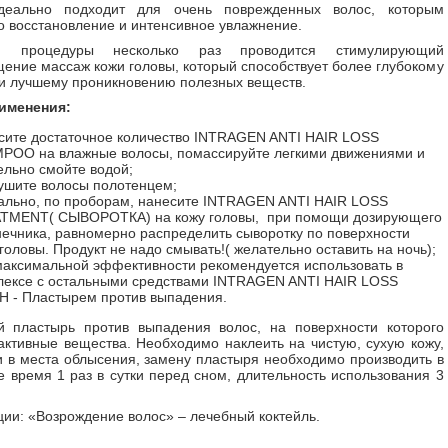
деально подходит для очень поврежденных волос, которым
 восстановление и интенсивное увлажнение.
 процедуры несколько раз проводится стимулирующий
ение массаж кожи головы, который способствует более глубокому
 лучшему проникновению полезных веществ.
именения:
сите достаточное количество ІNTRAGEN ANTI HAIR LOSS
POO на влажные волосы, помассируйте легкими движениями и
ельно смойте водой;
ушите волосы полотенцем;
ально, по проборам, нанесите INTRAGEN ANTI HAIR LOSS
TMENT( СЫВОРОТКА) на кожу головы, при помощи дозирующего
нечника, равномерно распределить сыворотку по поверхности
головы. Продукт не надо смывать!( желательно оставить на ночь);
максимальной эффективности рекомендуется использовать в
лексе с остальными средствами ІNTRAGEN ANTI HAIR LOSS
H - Пластырем против выпадения.
й пластырь против выпадения волос, на поверхности которого
активные вещества. Необходимо наклеить на чистую, сухую кожу,
и в места облысения, замену пластыря необходимо производить в
е время 1 раз в сутки перед сном, длительность использования 3
ии: «Возрождение волос» – лечебный коктейль.