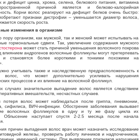
к и дефицит цинка, хрома, селена, белкового питания, витамина
пространенной причиной является и белково-калорийная
ность. Корни волос реагируют на дефицит белков очень быстро:
иобретают признаки дистрофии – уменьшается диаметр волоса,
ижается скорость роста.
ные изменения в организме
 пору организм, как мужской, так и женский может испытывать на
ные гормональные сдвиги. Так, увеличение содержания мужского
стостерона
может стать причиной уменьшения волосяного покрова
д влиянием андрогенов волосяные фолликулы могут претерпевать
я и становятся более короткими и тонкими похожими на
».
ужно учитывать также и наследственную предрасположенность к
ю волос, что может дополнительно усиливать нарушения
ских процессов и их влияние на волосяной фолликул.
х случаях значительное выпадение волос является следствием
оперативных вмешательств, несчастных случаев.
 потеря волос может наблюдаться после гриппа, пневмонии,
а, сифилиса, ВИЧ-инфекции. Обострение заболевания вызывает
ние волосяных фолликулов в одну и ту же фазу цикла их
и. Облысение наступает спустя 2-2.5 месяца после начала
я.
ния причин выпадения волос врач может назначить исследование
товидной железы, проверить работу яичников и надпочечников,
печени, иммунной системы. При выявлении признаков нарушения