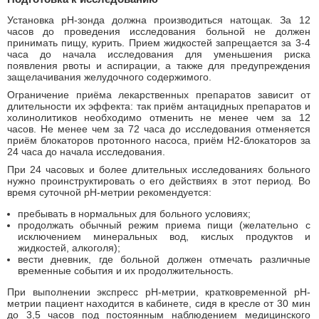
Установка рН-зонда должна производиться натощак. За 12
часов до проведения исследования больной не должен
принимать пищу, курить. Прием жидкостей запрещается за 3-4
часа до начала исследования для уменьшения риска
появления рвоты и аспирации, а также для предупреждения
защелачивания желудочного содержимого.
Ограничение приёма лекарственных препаратов зависит от
длительности их эффекта: так приём антацидных препаратов и
холинолитиков необходимо отменить не менее чем за 12
часов. Не менее чем за 72 часа до исследования отменяется
приём блокаторов протонного насоса, приём Н2-блокаторов за
24 часа до начала исследования.
При 24 часовых и более длительных исследованиях больного
нужно проинструктировать о его действиях в этот период. Во
время суточной рН-метрии рекомендуется:
пребывать в нормальных для больного условиях;
продолжать обычный режим приема пищи (желательно с
исключением минеральных вод, кислых продуктов и
жидкостей, алкоголя);
вести дневник, где больной должен отмечать различные
временные события и их продолжительность.
При выполнении экспресс рН-метрии, кратковременной рН-
метрии пациент находится в кабинете, сидя в кресле от 30 мин
до 3,5 часов под постоянным наблюдением медицинского