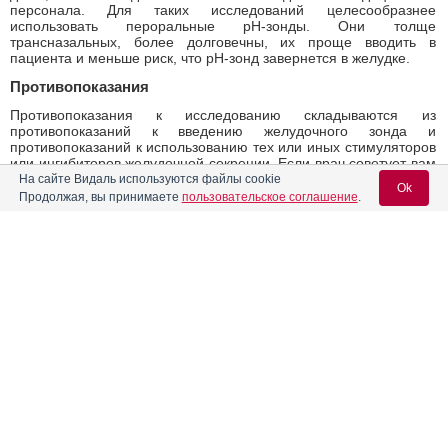
персонала. Для таких исследований целесообразнее
использовать пероральные рН-зонды. Они толще
трансназальных, более долговечны, их проще вводить в
пациента и меньше риск, что рН-зонд завернется в желудке.
Противопоказания
Противопоказания к исследованию складываются из
противопоказаний к введению желудочного зонда и
противопоказаний к использованию тех или иных стимуляторов
или ингибиторов желудочной секреции. Если врач советует вам
проведение данного исследования обязательно напомните
На сайте Видаль используются файлы cookie
Ok
ему, какими еще заболеваниями вы страдаете
Продолжая, вы принимаете
пользовательское соглашение
.
(гипертоническая болезнь, сахарный диабет ,бронхиальная
астма и др), какие принимаете лекарства.
Вход для специалистов
19
14
E-mail учетной записи Vidal:
Проверено врачом-экспертом
Баркова Татьяна Викторовна
Пароль:
кандидат медицинских наук, стаж 44 годa
Перед началом применения любого препарата посоветуйтесь со