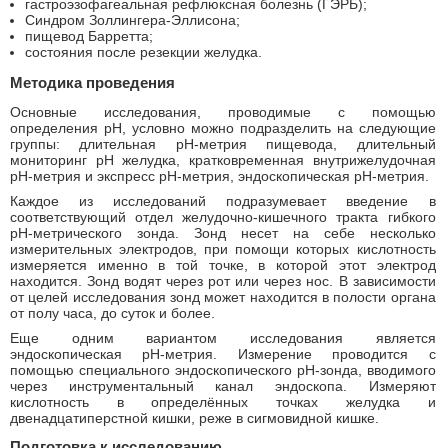
гастроэзофагеальная рефлюксная болезнь (ГЭРБ);
Синдром Золлингера-Эллисона;
пищевод Барретта;
состояния после резекции желудка.
Методика проведения
Основные исследования, проводимые с помощью
определения рН, условно можно подразделить на следующие
группы: длительная рН-метрия пищевода, длительный
мониторинг рН желудка, кратковременная внутрижелудочная
рН-метрия и экспресс рН-метрия, эндоскопическая рН-метрия.
Каждое из исследований подразумевает введение в
соответствующий отдел желудочно-кишечного тракта гибкого
рН-метрического зонда. Зонд несет на себе несколько
измерительных электродов, при помощи которых кислотность
измеряется именно в той точке, в которой этот электрод
находится. Зонд водят через рот или через нос. В зависимости
от целей исследования зонд может находится в полости органа
от полу часа, до суток и более.
Еще одним вариантом исследования является
эндоскопическая рН-метрия. Измерение проводится с
помощью специального эндоскопического рН-зонда, вводимого
через инструментальный канал эндоскопа. Измеряют
кислотность в определённых точках желудка и
двенадцатиперстной кишки, реже в сигмовидной кишке.
Подготовка к исследованию