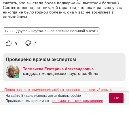
считать, что вы стали более подвержены высотной болезни).
Соответственно, нет никакой гарантии, что, если раньше у вас
никогда не было горной болезни, она у вас не возникнет в
дальнейшем.
T70.2 - Другое и неуточненное влияние большой высоты
9
2
Проверено врачом-экспертом
Толмачева Екатерина Александровна
кандидат медицинских наук, стаж 45 лет
Перед началом применения любого препарата посоветуйтесь со
специалистом и ознакомьтесь с инструкцией по применению.
На сайте Видаль используются файлы cookie
Ok
Продолжая, вы принимаете
пользовательское соглашение
.
Список использованной литературы
От симптома к диагнозу. Руководство для врачей. / С.
Стерн, А. Сайфу, Д. Олткорн. Пер. с англ. - М.:ГЕОТАР-
Вход для специалистов
Медиа, 2008. - 816 c.
Пропедевтика внутренних болезней: учебник. - 2-е изд.,