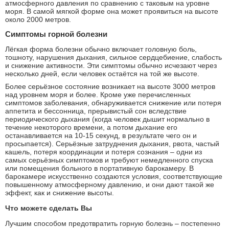
атмосферного давления по сравнению с таковым на уровне
моря. В самой мягкой форме она может проявиться на высоте
около 2000 метров.
Cимптомы горной болезни
Лёгкая форма болезни обычно включает головную боль,
тошноту, нарушения дыхания, сильное сердцебиение, слабость
и снижение активности. Эти симптомы обычно исчезают через
несколько дней, если человек остаётся на той же высоте.
Более серьёзное состояние возникает на высоте 3000 метров
над уровнем моря и более. Кроме уже перечисленных
симптомов заболевания, обнаруживается снижение или потеря
аппетита и бессонница, прерывистый сон вследствие
периодического дыхания (когда человек дышит нормально в
течение некоторого времени, а потом дыхание его
останавливается на 10-15 секунд, в результате чего он и
просыпается). Серьёзные затруднения дыхания, рвота, частый
кашель, потеря координации и потеря сознания – одни из
самых серьёзных симптомов и требуют немедленного спуска
или помещения больного в портативную барокамеру. В
барокамере искусственно создаются условия, соответствующие
повышенному атмосферному давлению, и они дают такой же
эффект, как и снижение высоты.
Что можете сделать Вы
Лучшим способом предотвратить горную болезнь – постепенно