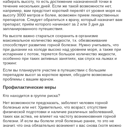
набирать высоту, то есть достижение назначенной точки в
течение нескольких дней. Если же такой возможности нет,
например, вам предстоит короткий перелёт от уровня моря на
высоту 3000 метров и более, возможен прием лекарственных
препаратов. Следует обратиться к врачу, который назначит вам
препарат, приём которого начинают за 2 или 3 дня да
запланированного путешествия.
На высоте важно стараться сохранить в организме
максимальное количество жидкости, т.к. обезвоживание
способствует развитию горной болезни. Нужно учитывать, что
при дыхании на холоде высоко над уровнем моря, а также при
испарении с потом, теряется большое количество жидкости,
особенно при таких активных занятиях, как спуск на лыжах и
трэкинг.
Если вы планируете участие в путешествии с большим
перепадом высот за короткое время, обсудите возможные
проблемы с вашим врачом.
Профилактические меры
Кто находится в группе риска?
Нет возможности предсказать, заболеет человек горной
болезнью или нет. Удивительно, что возраст, отсутствие
физической подготовки и наличие различных заболеваний,
таких как астма, не влияет на частоту возникновения горной
болезни. И если вы болели этой болезнью ранее, то это не
значит, что она обязательно возникнет у вас снова (хотя можно