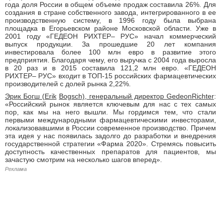
года доля России в общем объеме продаж составила 26%. Для
создания в стране собственного завода, интегрированного в ее
производственную систему, в 1996 году была выбрана
площадка в Егорьевском районе Московской области. Уже в
2001 году «ГЕДЕОН РИХТЕР– РУС» начал коммерческий
выпуск продукции. За прошедшие 20 лет компания
инвестировала более 100 млн евро в развитие этого
предприятия. Благодаря чему, его выручка с 2004 года выросла
в 20 раз и в 2015 составила 121,2 млн евро. «ГЕДЕОН
РИХТЕР– РУС» входит в ТОП-15 российских фармацевтических
производителей с долей рынка 2,22%.
Эрик Богш (Erik
Bogsch), генеральный директор GedeonRichter
:
«Российский рынок является ключевым для нас с тех самых
пор, как мы на него вышли. Мы гордимся тем, что стали
первыми международными фармацевтическими инвесторами,
локализовавшими в России современное производство. Причем
эта идея у нас появилась задолго до разработки и внедрения
государственной стратегии «Фарма 2020». Стремясь повысить
доступность качественных препаратов для пациентов, мы
зачастую смотрим на несколько шагов вперед».
Реклама