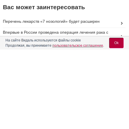
Вас может заинтересовать
Перечень лекарств «7 нозологий» будет расширен
Впервые в России проведена операция лечения рака с
применением отечественных микроисточников
На сайте Видаль используются файлы cookie
Ok
Необходимость внесения изменений в инструкции
Продолжая, вы принимаете
пользовательское соглашение
.
абакавира
Необходимость внесения изменений в инструкции
препаратов лидокаина
Вход для специалистов
В фокусе экспертов – опухоли головы и шеи
E-mail учетной записи Vidal:
Реклама
Пароль: