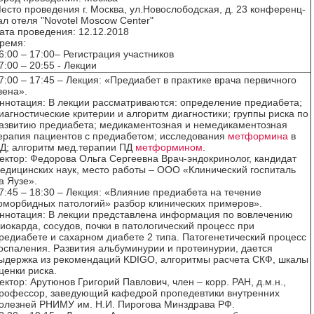
есто проведения г. Москва, ул.Новослободская, д. 23 конференц-
ал отеля "Novotel Moscow Center"
ата проведения: 12.12.2018
ремя:
6:00 – 17:00– Регистрация участников
7:00 – 20:55 - Лекции
7:00 – 17:45 – Лекция: «Предиабет в практике врача первичного
вена».
ннотация: В лекции рассматриваются: определение предиабета;
иагностические критерии и алгоритм диагностики; группы риска по
азвитию предиабета; медикаментозная и немедикаментозная
ерапия пациентов с предиабетом; исследования
метформина
в
Д; алгоритм мед.терапии ПД
метформином
.
ектор: Федорова Ольга Сергеевна Врач-эндокринолог, кандидат
едицинских наук, место работы – ООО «Клинический госпиталь
а Яузе».
7:45 – 18:30 – Лекция: «Влияние предиабета на течение
оморбидных патологий» разбор клинических примеров».
ннотация: В лекции представлена информация по вовлечению
иокарда, сосудов, почки в патологический процесс при
редиабете и сахарном диабете 2 типа. Патогенетический процесс
оспаления. Развития альбуминурии и протеинурии, дается
ыдержка из рекомендаций KDIGO, алгоритмы расчета СКФ, шкалы
ценки риска.
ектор: Арутюнов Григорий Павлович, член – корр. РАН, д.м.н.,
рофессор, заведующий кафедрой пропедевтики внутренних
олезней РНИМУ им. Н.И. Пирогова Минздрава РФ.