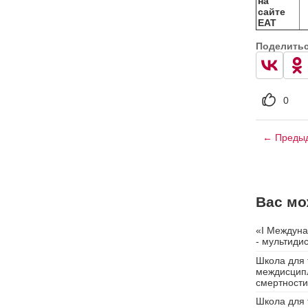
на
сайте
ЕАТ
Поделить
0
← Предыд
Вас мо
«I Междуна
- мультиди
Школа для 
междисципл
смертности
Школа для 