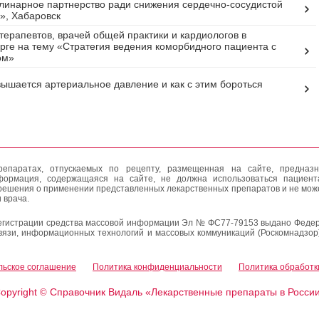
инарное партнерство ради снижения сердечно-сосудистой
», Хабаровск
терапевтов, врачей общей практики и кардиологов в
рге на тему «Стратегия ведения коморбидного пациента с
ом»
ышается артериальное давление и как с этим бороться
епаратах, отпускаемых по рецепту, размещенная на сайте, предназн
формация, содержащаяся на сайте, не должна использоваться пациен
решения о применении представленных лекарственных препаратов и не мож
 врача.
егистрации средства массовой информации Эл № ФС77-79153 выдано Федер
вязи, информационных технологий и массовых коммуникаций (Роскомнадзор
льское соглашение
Политика конфиденциальности
Политика обработк
opyright
Справочник Видаль «Лекарственные препараты в Росси
©