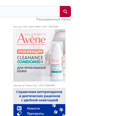
Расширенный поиск
Реклама. ООО «ПЬЕР ФАБР», ИНН: 770
4719490
Реклама. АО "Видаль Рус", ИНН 772
8043605