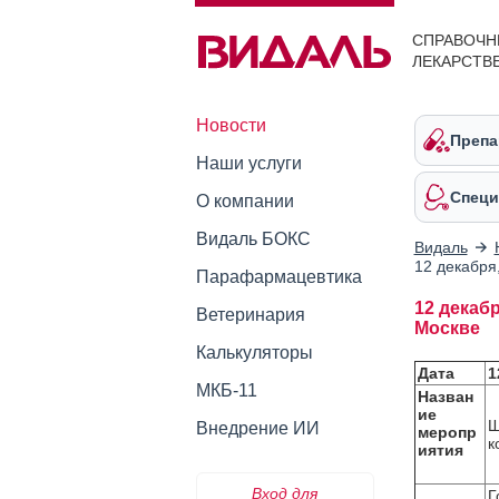
СПРАВОЧН
ЛЕКАРСТВ
Новости
Препа
Наши услуги
Специ
О компании
Видаль БОКС
Видаль
12 декабря
Парафармацевтика
12 декаб
Ветеринария
Москве
Калькуляторы
Дата
1
МКБ-11
Назван
ие
Ш
Внедрение ИИ
меропр
к
иятия
Вход для
Г