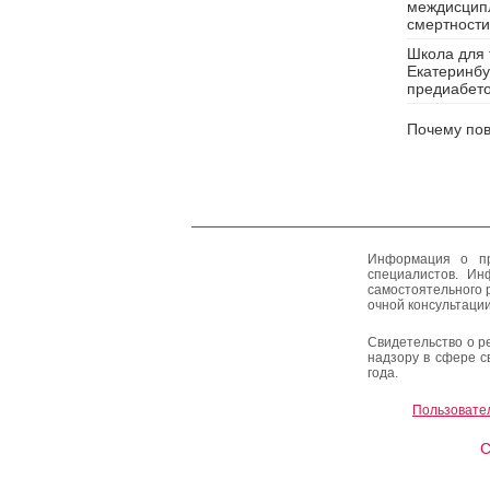
междисципл
смертности
Школа для 
Екатеринбу
предиабет
Почему пов
Информация о пр
специалистов. Ин
самостоятельного 
очной консультации
Свидетельство о р
надзору в сфере с
года.
Пользовате
C