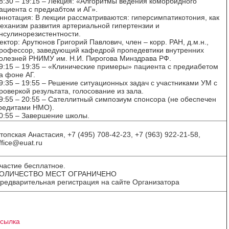
8:30 – 19:15 – Лекция: «Алгоритмы ведения коморбидного
ациента с предиабтом и АГ».
ннотация: В лекции рассматриваются: гиперсимпатикотония, как
еханизм развития артериальной гипертензии и
нсулинорезистентности.
ектор: Арутюнов Григорий Павлович, член – корр. РАН, д.м.н.,
рофессор, заведующий кафедрой пропедевтики внутренних
олезней РНИМУ им. Н.И. Пирогова Минздрава РФ.
9:15 – 19:35 – «Клинические примеры» пациента с предиабетом
а фоне АГ.
9:35 – 19:55 – Решение ситуационных задач с участниками УМ с
роверкой результата, голосование из зала.
9:55 – 20:55 – Сателлитный симпозиум спонсора (не обеспечен
редитами НМО).
0:55 – Завершение школы.
топская Анастасия, +7 (495) 708-42-23, +7 (963) 922-21-58,
ffice@euat.ru
частие бесплатное.
ОЛИЧЕСТВО МЕСТ ОГРАНИЧЕНО
редварительная регистрация на сайте Организатора
сылка