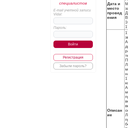
специалистов
Дата и
М
место
з
E-mail учетной записи
провед
Д
Vidal:
ения
В
1
1
Пароль:
1
з
А
д
р
т
Регистрация
П
Л
Забыли пароль?
м
н
1
к
А
м
п
в
в
Описан
о
ие
Л
п
б