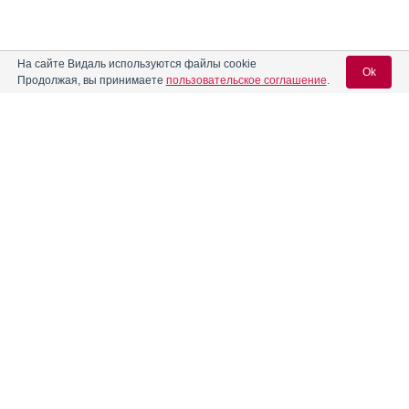
На сайте Видаль используются файлы cookie
Ok
Продолжая, вы принимаете
пользовательское соглашение
.
Вход для специалистов
E-mail учетной записи Vidal:
Пароль:
Регистрация
Забыли пароль?