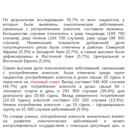
По результатам исследования 76,7% от всех пациентов, у
которых были выявлены онкологические заболевания,
связанные с употреблением алкоголя, составили мужчины.
Большинство случаев относилось к раку пищевода (189 700
случаев), раку печени (154 700 случаев), раку груди (98 300
случаев). Наименьшие показатели добавочной доли
популяционного риска были отмечены в районах Северной
Африки (0,3%) и Западной Азии (0,7%), а самые высокие были
зафиксированы в Восточной Азии (5,7%), Центральной и
Восточной Европе (5,6%).
Самая высокая доля онкологических заболеваний, связанными
с употреблением алкоголя, была отмечена среди групп
пациентов, употреблявших алкоголь в дозах свыше 20 г/день в
пересчете на
этиловый спирт
. Вклад составил 346 400 случаев
(46,7%) для потребления алкоголя в дозах свыше 60 г
этилового спирта в день и 291 800 случаев (39,4%) для
диапазона доз 20-60 г/день. Вклад умеренного потребления
(10-20 г/день) алкоголя составил 103 100 случаев (13,9%).
Низкое потребление алкоголя – до 10 г/день – сформировало
группу из 41 300 случаев заболеваний (5.6%).
По словам ученых, употребление алкоголя значительно влияет
на развитие онкологических заболеваний и может
контролироваться государством с помощью регуляции цен, а