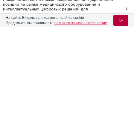
позиций на рынке медицинского оборудования и
интеллектуальных цифровых решений для
здравоохранения
На сайте Видаль используются файлы cookie
Ok
Продолжая, вы принимаете
пользовательское соглашение
.
Что беременным нужно знать о тромбозах?
Россияне стали чаще требовать замены врачей и
поликлиник
Вход для специалистов
E-mail учетной записи Vidal:
Реклама
Пароль:
Регистрация
Забыли пароль?