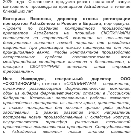
2025 года. Соглашение предусматривает поэтапный запуск
контрактного производства препаратов AstraZeneca в течение
ближайших лет.
Екатерина Яковлева
,
директор отдела регистрации
препаратов AstraZeneca в России и Евразии
, подчеркнула:
«Проект по созданию контрактного производства
препаратов AstraZeneca на площадке СКОПИНФАРМ
согласуется со стратегией компании по повышению
доступности жизненно важной терапии для российских
пациентов. При реализации такого партнерства для нас
принципиально важно, чтобы контрактное производство
лекарственных средств соответствовало всем
международным стандартам качества и безопасности, и
площадка СКОПИНФАРМ отвечает этим строгим
требованиям»
.
Инга Нижарадзе, генеральный директор ООО
«СКОПИНФАРМ»,
отмечает:
«СКОПИНФАРМ
–
современная,
динамично развивающаяся фармацевтическая компания,
один из лидеров фармацевтической отрасли в Российской
Федерации.
Ключевыми направлениями работы являются:
производство препаратов из плазмы крови, цитостатиков,
а также препаратов для лечения целого ряда редких
заболеваний. В рамках развития этих направлений
построены новые производственные и складские корпуса,
осуществляется трансфер уникальных технологий
производства лекарственных препаратов. Сотрудничество
с AstraZeneca является новым этапом развития