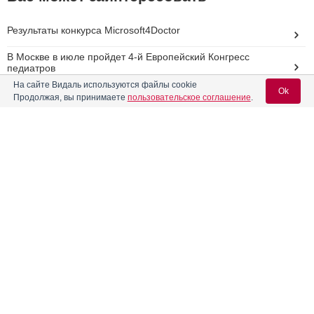
Результаты конкурса Microsoft4Doctor
В Москве в июле пройдет 4-й Европейский Конгресс
педиатров
На сайте Видаль используются файлы cookie
World Medicine приступила к разработке дженерика
Ok
Продолжая, вы принимаете
пользовательское соглашение
.
софосбувира для лечения гепатита С
В Москве пациентов с болезнью Бехтерева обучили
навыкам лечебной физкультуры
Вход для специалистов
III Конгрессе с международным участием «Социально
значимые заболевания. Вызовы ХХI века»
E-mail учетной записи Vidal:
Реклама
Пароль: