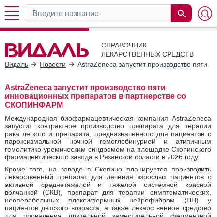
СПРАВОЧНИК
ЛЕКАРСТВЕННЫХ СРЕДСТВ
Видаль
Новости
AstraZeneca запустит производство пяти
AstraZeneca запустит производство пяти
инновационных препаратов в партнерстве со
СКОПИНФАРМ
Международная биофармацевтическая компания AstraZeneca
запустит контрактное производство препарата для терапии
рака легкого и препарата, предназначенного для пациентов с
пароксизмальной ночной гемоглобинурией и атипичным
гемолитико-уремическим синдромом на площадке Скопинского
фармацевтического завода в Рязанской области в 2026 году.
Кроме того, на заводе в Скопино планируется производить
лекарственный препарат для лечения взрослых пациентов с
активной среднетяжелой и тяжелой системной красной
волчанкой (СКВ), препарат для терапии симптоматических,
неоперабельных плексиформных нейрофибром (ПН) у
пациентов детского возраста, а также лекарственное средство
для проведения длительной заместительной ферментной