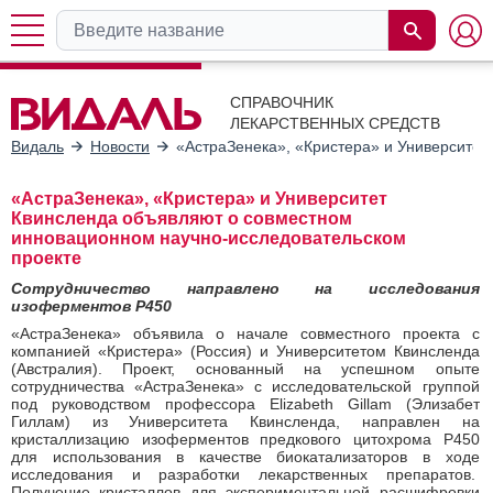
СПРАВОЧНИК
ЛЕКАРСТВЕННЫХ СРЕДСТВ
Видаль
Новости
«АстраЗенека», «Кристера» и Университет
«АстраЗенека», «Кристера» и Университет
Квинсленда объявляют о совместном
инновационном научно-исследовательском
проекте
Сотрудничество направлено на исследования
изоферментов P450
«АстраЗенека» объявила о начале совместного проекта с
компанией «Кристера» (Россия) и Университетом Квинсленда
(Австралия). Проект, основанный на успешном опыте
сотрудничества «АстраЗенека» c исследовательской группой
под руководством профессора Elizabeth Gillam (Элизабет
Гиллам) из Университета Квинсленда, направлен на
кристаллизацию изоферментов предкового цитохрома P450
для использования в качестве биокатализаторов в ходе
исследования и разработки лекарственных препаратов.
Получение кристаллов для экспериментальной расшифровки