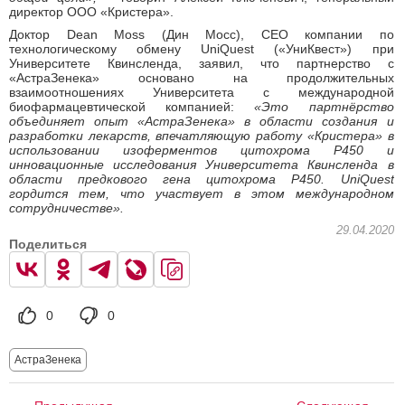
директор ООО «Кристера».
Доктор Dean Moss (Дин Мосс), CEO компании по
технологическому обмену UniQuest («УниКвест») при
Университете Квинсленда, заявил, что партнерство с
«АстраЗенека» основано на продолжительных
взаимоотношениях Университета с международной
биофармацевтической компанией:
«Это партнёрство
объединяет опыт «АстраЗенека» в области создания и
разработки лекарств, впечатляющую работу «Кристера» в
использовании изоферментов цитохрома P450 и
инновационные исследования Университета Квинсленда в
области предкового гена цитохрома P450. UniQuest
гордится тем, что участвует в этом международном
сотрудничестве».
29.04.2020
Поделиться
0
0
АстраЗенека