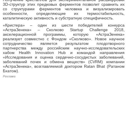
3D-структур этих предковых ферментов позволит сравнить их
со структурами ферментов человека и визуализировать
особенности, определяющие их термостабильность,
каталитическую активность и субстратную специфичность.
«Кристера» ‒ один из шести победителей конкурса
«АстраЗенека» – Сколково Startup Challenge 2018,
акселерационной программы, которую «АстраЗенека»
реализует совместно с Фондом «Сколково». Новое научное
сотрудничество является результатом плодотворного
партнерства между российским научно-исследовательских
хабом Health Innovation Hub и командой направления
«Исследования и оценка сердечно-сосудистых заболеваний,
заболеваний почек и обмена веществ» (CVRM) компании
«АстраЗенека», возглавляемой доктором Ratan Bhat (Ратаном
Бхатом).
Реклама