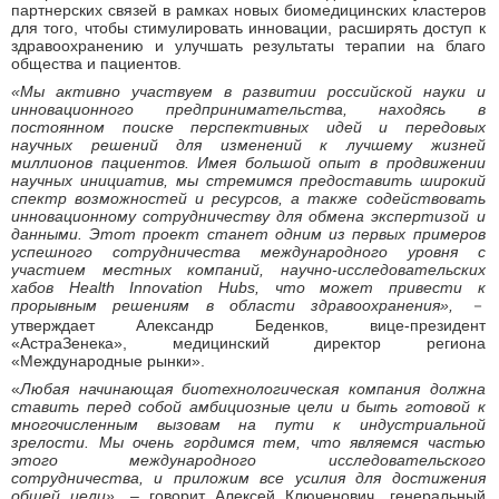
партнерских связей в рамках новых биомедицинских кластеров
для того, чтобы стимулировать инновации, расширять доступ к
здравоохранению и улучшать результаты терапии на благо
общества и пациентов.
«Мы активно участвуем в развитии российской науки и
инновационного предпринимательства, находясь в
постоянном поиске перспективных идей и передовых
научных решений для изменений к лучшему жизней
миллионов пациентов. Имея большой опыт в продвижении
научных инициатив, мы стремимся предоставить широкий
спектр возможностей и ресурсов, а также содействовать
инновационному сотрудничеству для обмена экспертизой и
данными. Этот проект станет одним из первых примеров
успешного сотрудничества международного уровня с
участием местных компаний, научно-исследовательских
хабов
Health
Innovation
Hubs, что может привести к
прорывным решениям в области здравоохранения»,
－
утверждает Александр Беденков, вице-президент
«АстраЗенека», медицинский директор региона
«Международные рынки».
«
Любая начинающая биотехнологическая компания должна
ставить перед собой амбициозные цели и быть готовой к
многочисленным вызовам на пути к индустриальной
зрелости. Мы очень гордимся тем, что являемся частью
этого международного исследовательского
сотрудничества, и приложим все усилия для достижения
общей цели»,
‒ говорит Алексей Ключенович, генеральный