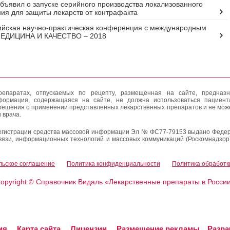
объявил о запуске серийного производства локализованного
ия для защиты лекарств от контрафакта
ийская научно-практическая конференция с международным
МЕДИЦИНА И КАЧЕСТВО – 2018
епаратах, отпускаемых по рецепту, размещенная на сайте, предназн
формация, содержащаяся на сайте, не должна использоваться пациен
решения о применении представленных лекарственных препаратов и не мож
 врача.
егистрации средства массовой информации Эл № ФС77-79153 выдано Федер
вязи, информационных технологий и массовых коммуникаций (Роскомнадзор
льское соглашение
Политика конфиденциальности
Политика обработк
opyright
Справочник Видаль «Лекарственные препараты в Росси
©
ия
Карта сайта
Лицензии
Размещение рекламы
Разра