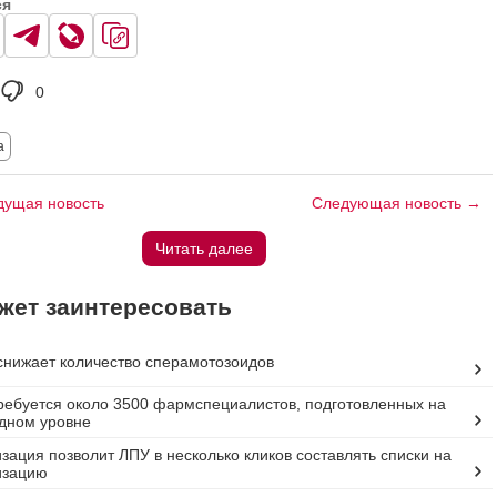
ся
0
а
ущая новость
Следующая новость →
Читать далее
жет заинтересовать
нижает количество сперамотозоидов
ребуется около 3500 фармспециалистов, подготовленных на
дном уровне
ация позволит ЛПУ в несколько кликов составлять списки на
изацию