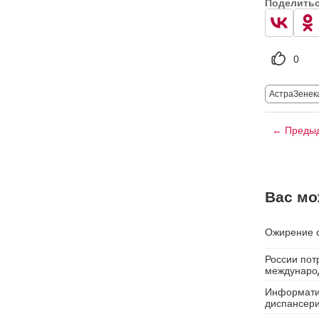
Поделить
0
АстраЗенек
← Предыд
Вас мо
Ожирение с
России пот
междунаро
Информатиз
диспансер