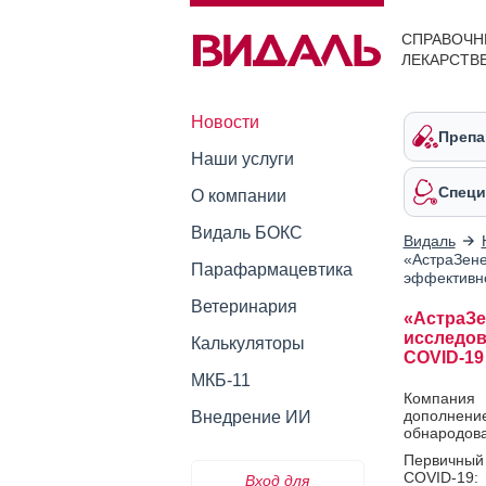
СПРАВОЧН
ЛЕКАРСТВ
Новости
Препа
Наши услуги
Специ
О компании
Видаль БОКС
Видаль
«АстраЗене
Парафармацевтика
эффективно
Ветеринария
«АстраЗе
исследов
Калькуляторы
COVID-19
МКБ-11
Компания
дополнен
Внедрение ИИ
обнародова
Первичный
COVID-19:
Вход для