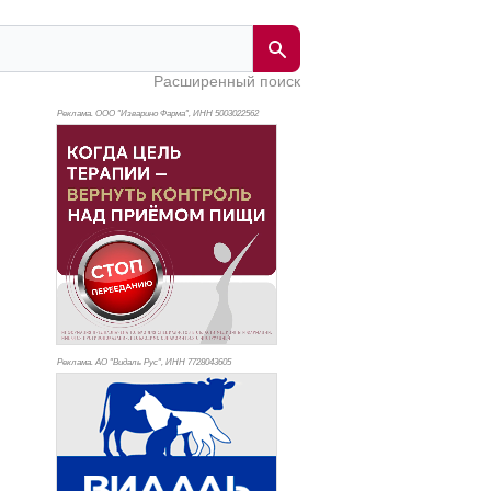
Расширенный поиск
Реклама. ООО "Изварино Фарма", ИНН 500
3022562
Реклама. АО "Видаль Рус", ИНН 772
8043605