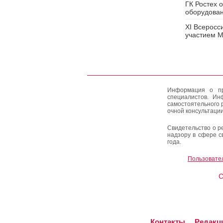
ГК Ростех 
оборудован
XI Всеросс
участием 
Информация о пр
специалистов. Ин
самостоятельного 
очной консультации
Свидетельство о р
надзору в сфере с
года.
Пользовате
C
Контакты
Редакц