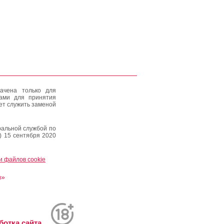
ачена только для
тами для принятия
ет служить заменой
альной службой по
) 15 сентября 2020
и файлов cookie
и»
ботка сайта