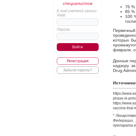
специалистов
76 %
E-mail учетной записи
85 % 
Vidal:
100 
госпи
Пароль:
Первичный
проведенно
которых бы
промежуточ
февраля, с
Данные пер
Регистрация
надзору з
Забыли пароль?
Drug Admini
Источники
https://www.a
phase-iii-prim
https://www.a
vaccine-trial-
*
Лекарстве
Федерации.
препарата в