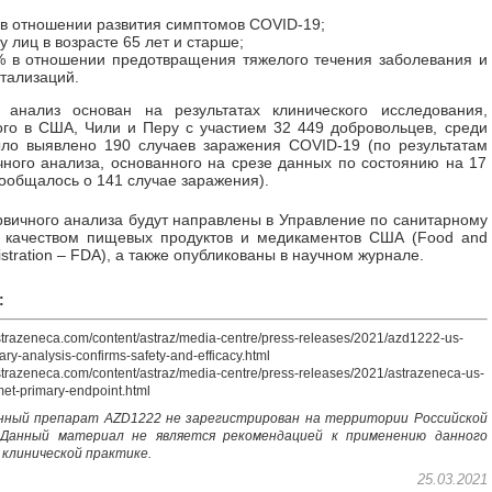
 в отношении развития симптомов COVID-19;
у лиц в возрасте 65 лет и старше;
% в отношении предотвращения тяжелого течения заболевания и
тализаций.
 анализ основан на результатах клинического исследования,
го в США, Чили и Перу с участием 32 449 добровольцев, среди
ло выявлено 190 случаев заражения COVID-19 (по результатам
ного анализа, основанного на срезе данных по состоянию на 17
ообщалось о 141 случае заражения).
вичного анализа будут направлены в Управление по санитарному
а качеством пищевых продуктов и медикаментов США (Food and
stration – FDA), а также опубликованы в научном журнале.
:
strazeneca.com/content/astraz/media-centre/press-releases/2021/azd1222-us-
ary-analysis-confirms-safety-and-efficacy.html
strazeneca.com/content/astraz/media-centre/press-releases/2021/astrazeneca-us-
met-primary-endpoint.html
нный препарат
AZD
1222 не зарегистрирован на территории Российской
 Данный материал не является рекомендацией к применению данного
 клинической практике.
25.03.2021