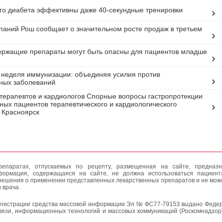
го диабета эффективны даже 40-секундные тренировки
паний Рош сообщает о значительном росте продаж в третьем
ржащие препараты могут быть опасны для пациентов младше
неделя иммунизации: объединяя усилия против
ных заболеваний
терапевтов и кардиологов Спорные вопросы гастропротекции
ных пациентов терапевтического и кардиологического
. Красноярск
епаратах, отпускаемых по рецепту, размещенная на сайте, предназн
формация, содержащаяся на сайте, не должна использоваться пациен
решения о применении представленных лекарственных препаратов и не мож
 врача.
егистрации средства массовой информации Эл № ФС77-79153 выдано Федер
вязи, информационных технологий и массовых коммуникаций (Роскомнадзор