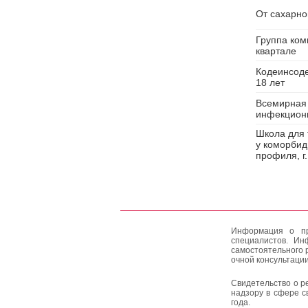
От сахарно
Группа ком
квартале
Кодеинсоде
18 лет
Всемирная 
инфекцион
Школа для 
у коморбид
профиля, г
Информация о пр
специалистов. Ин
самостоятельного 
очной консультации
Свидетельство о р
надзору в сфере с
года.