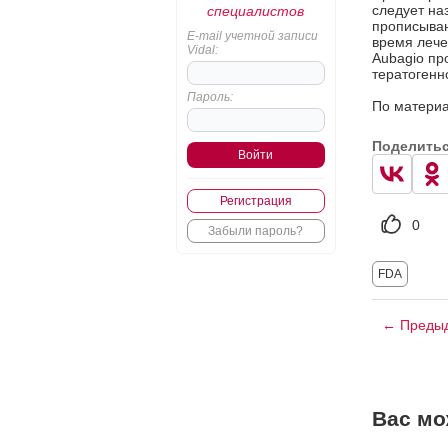
следует на
специалистов
прописыван
E-mail учетной записи
время лече
Vidal:
Aubagio пр
тератогенно
Пароль:
По материа
Поделить
Регистрация
0
Забыли пароль?
FDA
← Предыд
Вас мо