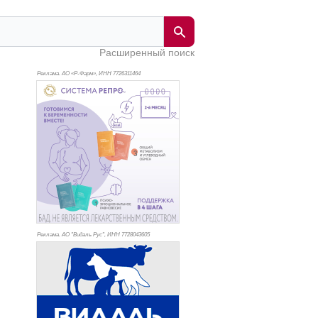
Расширенный поиск
Реклама. АО «Р-Фарм», ИНН 772
6311464
Реклама. АО "Видаль Рус", ИНН 772
8043605