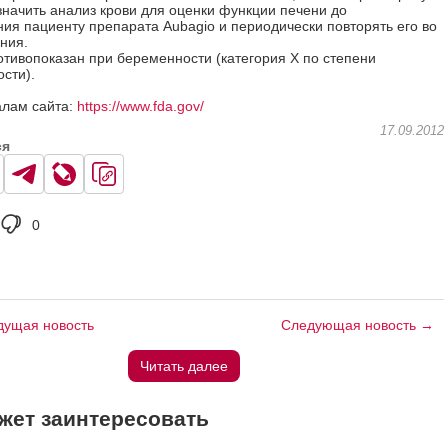
значить анализ крови для оценки функции печени до
ия пациенту препарата Aubagio и периодически повторять его во
ния.
отивопоказан при беременности (категория X по степени
сти).
лам сайта:
https://www.fda.gov/
17.09.2012
ся
0
ущая новость
Следующая новость →
Читать далее
жет заинтересовать