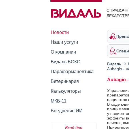
СПРАВОЧН
ЛЕКАРСТВ
Новости
Препа
Наши услуги
Специ
О компании
Видаль БОКС
Видаль
Aubagio - 
Парафармацевтика
Aubagio 
Ветеринария
Управление
Калькуляторы
препаратов
пациентов 
МКБ-11
В ходе кли
принимавши
Внедрение ИИ
у пациенто
эффекты вк
печени, вы
Прием преп
Вход для