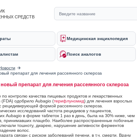
ИК
ЕННЫХ СРЕДСТВ
раты
Медицинская энциклопедия
алистам
Поиск аналогов
Новости
новый препарат для лечения рассеянного склероза
- новый препарат для лечения рассеянного склероза
 по контролю качества пищевых продуктов и лекарственных
 (FDA) одобрило Aubagio (
терифлуномид
) для лечения взрослых
с рецидивирующей формой рассеянного склероза.
нических исследований частота рецидивов у пациентов,
х Aubagio в форме таблеток 1 раз в день, была на 30% ниже, чем
в, принимавших плацебо. Наиболее распространенные побочные
лючали тошноту, диарею, нарушение активности ферментов
падение волос.
арата связан с риском заболеваний печени, в т.ч. смерти. Врачу