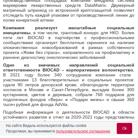
производственных площадках компании внедрена система
маркировки лекарственных средств DataMatrix. Двумерный
матричный штрихкод со встроенной криптозащитой позволяет
отследить путь каждой упаковки от производственной линии до
полки конкретной аптеки.
Компания реализует масштабные социальные
инициативы
, в том числе, грантовый конкурс для НКО. Более
пяти лет BIOCAD в партнёрстве с профессиональными
сообществами организует бесплатные скрининги на наличие
злокачественных новообразований в рамках собственного
проекта «Живи без страха», направленного на профилактику и
раннюю диагностику онкологических заболеваний.
Одно из значимых направлений социальной
ответственности
BIOCAD
– корпоративное волонтерство.
В 2021 году более 340 сотрудников компании стали
участниками 13 благотворительных и социальных проектов:
сдали 90 литров донорской крови, облагородили территории
хосписов в Москве и Санкт-Петербурге, высадив более 300
кустарников, цветов и деревьев, собрали 768 подарков для
подопечных фондов «Вера» и «Подари жизнь» и свыше 360
тысяч рублей для фонда AdVita.
Подобная информация о деятельности
BIOCAD
в области
устойчивого развития и отчет за 2020-2021 годы представлены
на
официальном сайте
компании.
На сайте Видаль используются файлы cookie
Ok
28.12.2022
Продолжая, вы принимаете
пользовательское соглашение
.
Поделиться