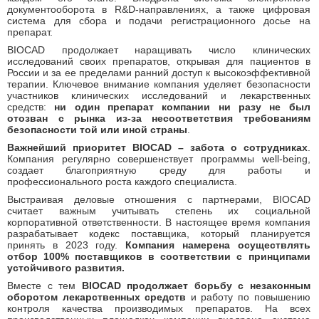
документооборота в R&D-направлениях, а также цифровая
система для сбора и подачи регистрационного досье на
препарат.
BIOCAD продолжает наращивать число клинических
исследований своих препаратов, открывая для пациентов в
России и за ее пределами ранний доступ к высокоэффективной
терапии. Ключевое внимание компания уделяет безопасности
участников клинических исследований и лекарственных
средств:
н
и один препарат компании ни разу не был
отозван с рынка из-за несоответствия требованиям
безопасности той или иной страны
.
Важнейший приоритет BIOCAD
–
забота о сотрудниках
.
Компания регулярно совершенствует программы well-being,
создает благоприятную среду для работы и
профессионального роста каждого специалиста.
Выстраивая деловые отношения с партнерами, BIOCAD
считает важным учитывать степень их социальной
корпоративной ответственности. В настоящее время компания
разрабатывает кодекс поставщика, который планируется
принять в 2023 году.
Компания намерена осуществлять
отбор 100% поставщиков в соответствии с принципами
устойчивого развития.
Вместе с тем
BIOCAD продолжает борьбу с незаконным
оборотом лекарственных средств
и работу по повышению
контроля качества производимых препаратов.
На всех