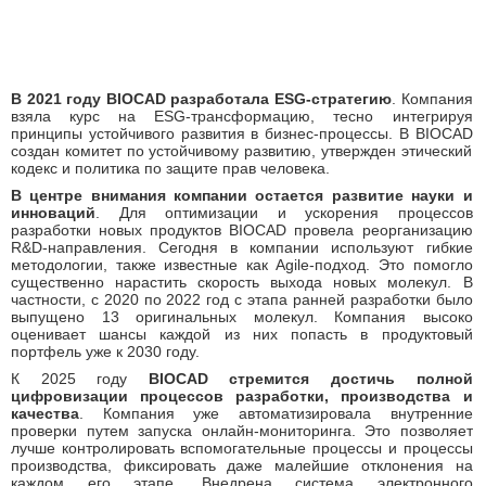
В 2021 году BIOCAD разработала ESG-стратегию
. Компания
взяла курс на
ESG
-трансформацию, тесно интегрируя
принципы устойчивого развития в бизнес-процессы. В
BIOCAD
создан комитет по устойчивому развитию, утвержден этический
кодекс и политика по защите прав человека.
В центре внимания компании остается развитие науки и
инноваций
. Для оптимизации и ускорения процессов
разработки новых продуктов BIOCAD провела реорганизацию
R&D-направления. Сегодня в компании используют гибкие
методологии, также известные как Agile-подход. Это помогло
существенно нарастить скорость выхода новых молекул. В
частности, с 2020 по 2022 год с этапа ранней разработки было
выпущено 13 оригинальных молекул. Компания высоко
оценивает шансы каждой из них попасть в продуктовый
портфель уже к 2030 году.
К 2025 году
BIOCAD стремится достичь полной
цифровизации процессов разработки, производства и
качества
. Компания уже автоматизировала внутренние
проверки путем запуска онлайн-мониторинга. Это позволяет
лучше контролировать вспомогательные процессы и процессы
производства, фиксировать даже малейшие отклонения на
каждом его этапе. Внедрена система электронного