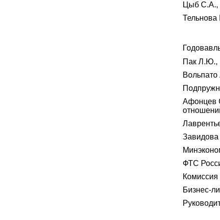
Цыб С.А.,
Тельнова 
Годовавль
Пак Л.Ю.,
Вольпато 
Подпружни
Афонцев С
отношени
Лаврентье
Завидова 
Минэконо
ФТС Росс
Комиссия
Бизнес-ли
Руководи