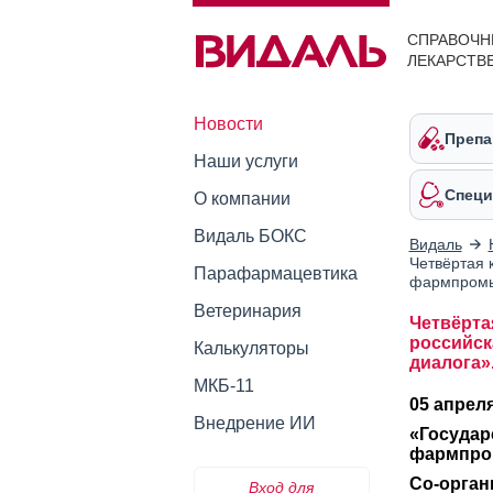
СПРАВОЧН
ЛЕКАРСТВ
Новости
Препа
Наши услуги
Специ
О компании
Видаль БОКС
Видаль
Четвёртая 
Парафармацевтика
фармпромы
Ветеринария
Четвёрта
российск
Калькуляторы
диалога»
МКБ-11
05 апреля
Внедрение ИИ
«Государ
фармпром
Со-орган
Вход для