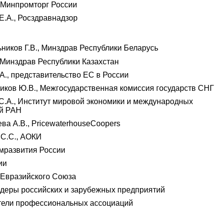
 Минпромторг России
Е.А., Росздравнадзор
ников Г.В., Минздрав Республики Беларусь
 Минздрав Республики Казахстан
А., представительство ЕС в России
ков Ю.В., Межгосударственная комиссия государств СНГ
.А., Институт мировой экономики и международных
й РАН
ва А.В., PricewaterhouseCoopers
С.С., АОКИ
мразвития России
ии
 Евразийского Союза
деры российских и зарубежных предприятий
тели профессиональных ассоциаций