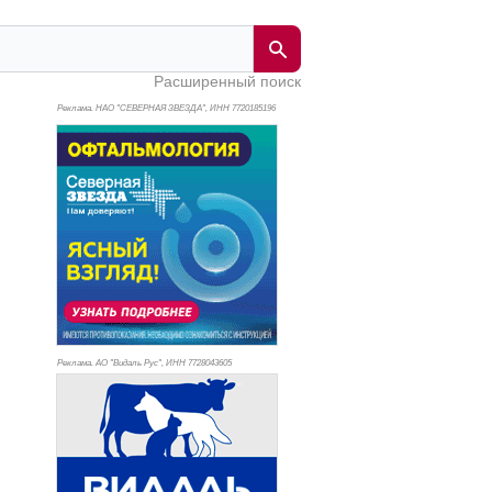
Расширенный поиск
Реклама. НАО "СЕВЕРНАЯ ЗВЕЗДА", ИНН 772
0185196
Реклама. АО "Видаль Рус", ИНН 772
8043605