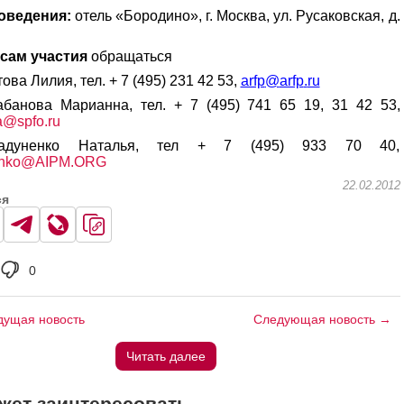
оведения:
отель «Бородино», г. Москва, ул. Русаковская, д.
сам участия
обращаться
ва Лилия, тел. + 7 (495) 231 42 53,
arfp
@
arfp
.
ru
банова Марианна, тел. + 7 (495) 741 65 19, 31 42 53,
@spfo.ru
адуненко Наталья, тел + 7 (495) 933 70 40,
enko@AIPM.ORG
22.02.2012
ся
0
ущая новость
Следующая новость →
Читать далее
жет заинтересовать