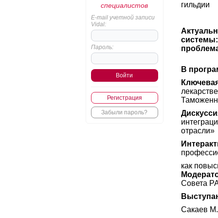
гильдии
специалистов
E-mail учетной записи
Vidal:
Актуальн
системы:
Пароль:
проблема
В програ
Ключевая
лекарстве
Регистрация
Таможенн
Забыли пароль?
Дискусси
интеграци
отрасли»
Интеракт
профессио
как повыс
Модерато
Совета Р
Выступа
Сакаев М.