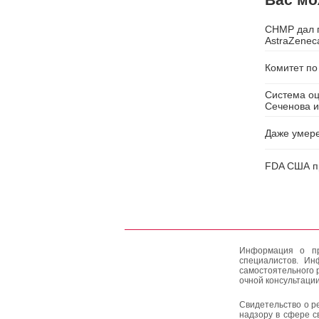
CHMP дал п
AstraZenec
Комитет по
Система оц
Сеченова и
Даже умере
FDA США пр
Информация о пр
специалистов. Ин
самостоятельного 
очной консультации
Свидетельство о р
надзору в сфере с