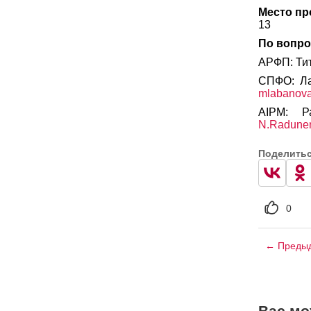
Место пр
13
По вопро
АРФП: Тито
СПФО: Ла
mlabanova
AIPM: Р
N.Radun
Поделить
0
← Предыд
Вас мо