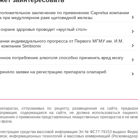
оложительное заключение по применению Caprelsa компании
a при медуллярном раке щитовидной железы
 охране здоровья проводит «круглый стол»
енки индивидуального прогресса от Первого МГМУ им. И.М.
 компании Simbionix
нное потребление алкоголя способно причинить вред мозгу
иняло заявки на регистрацию препарата олапариб
епаратах, отпускаемых по рецепту, размещенная на сайте, предназн
формация, содержащаяся на сайте, не должна использоваться пациен
решения о применении представленных лекарственных препаратов и не мож
 врача.
егистрации средства массовой информации Эл № ФС77-79153 выдано Федер
вязи, информационных технологий и массовых коммуникаций (Роскомнадзор