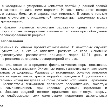
х с холодным и умеренным климатом пастбища ранней весной
т загрязнения личинками паразита. Инвазия начинается вскоре
ала выпаса больных и зараженных животных. В зонах с теплым
 при отсутствии отрицательной температуры, заражение может
 круглогодично.
м фактом является отсутствие заражения среди упитанных
с хорошо функционирующей иммунной системой при соблюдении
балансированности рациона.
 заболевания
ражения кишечника протекают незаметно. В некоторых случаях
я угнетение, снижение аппетита, разжижение кала. Основные
диктиокаулеза развиваются примерно через 14-21 день и
 в реакциях со стороны респираторной системы.
а тела остается в пределах физиологических норм, повышаясь
чень сильных инвазиях. Животные теряют аппетит, начинают резко
ставать от здоровых. Развивается истощение. Больное животное
оит на одном месте, трется мордой о предметы. Поднимается с
тальный исход наступает на фоне резкого истощения. Заражение
 количеством гельминтов протекает бессимптомно, зачастую
ясь самоизлечением при хороших условиях кормления и
я. Инвазия средней тяжести принимает хроническую форму,
 со слабовыраженными симптомами поражения дыхательных
ка