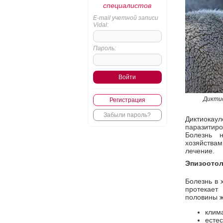
специалистов
E-mail учетной записи
Vidal:
Пароль:
Диктио
Регистрация
Забыли пароль?
Диктиока
паразитир
Болезнь н
хозяйствам
лечение.
Эпизоотол
Болезнь в 
протекает
половины ж
клима
естес