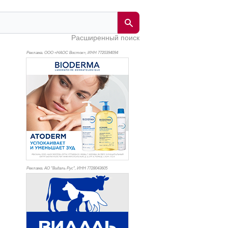
Расширенный поиск
Реклама. ООО «НАОС Восток», ИНН 772
0394094
Реклама. АО "Видаль Рус", ИНН 772
8043605