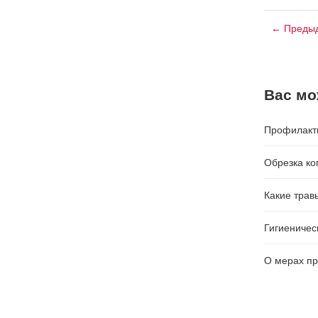
← Предыд
Вас мо
Профилакти
Обрезка ко
Какие трав
Гигиеничес
О мерах пр