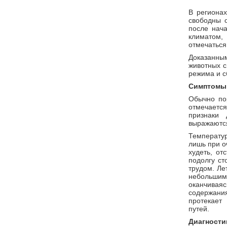
В региона
свободны о
после нач
климатом,
отмечаться
Доказанны
животных 
режима и с
Симптомы
Обычно по
отмечаетс
признаки 
выражаются
Температур
лишь при о
худеть, от
подолгу ст
трудом. Ле
небольшим
оканчива
содержани
протекает
путей.
Диагности