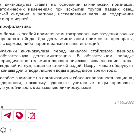
а диктиокаулез ставят на основании клинических признаков,
натомических изменениях при вскрытии трупов павших овец,
еской ситуации в регионе, исследовании кала на содержание
 форм червей.
 профилактика
я больных особей применяют интратрахеальные введения водных
препаратов йода. Для дегельминтизации применяют препараты,
 с кормом, либо парентерально в виде инъекций.
лактики диктиокаулеза перед началом стойлового периода
обязательную дегельминтизацию. В обязательном порядке
ериодическое гельминтолярвоскопическое исследование стада.
водопой из луж, канав со стоячей водой. Вокруг кошар оборудуют
канавы для отвода лишней воды в дождливое время года.
собое внимание на организацию и сбалансированность рациона,
одержания, поскольку здоровые упитанные овцы проявляют
ую устойчивость к заражению диктиокаулезом.
14.09.2022
ся
1