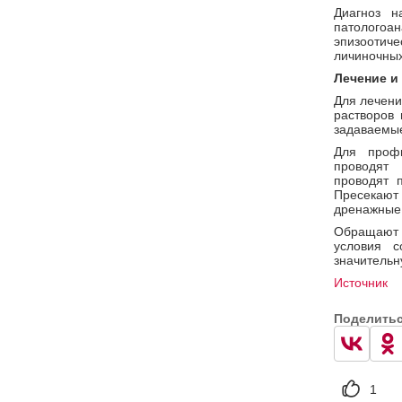
Диагноз н
патологоа
эпизоотич
личиночных
Лечение и
Для лечени
растворов 
задаваемые
Для профи
проводят 
проводят п
Пресекают 
дренажные 
Обращают о
условия с
значительн
Источник
Поделить
1