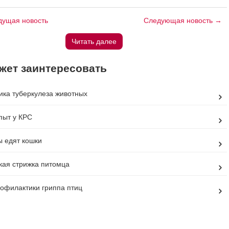
ущая новость
Следующая новость →
Читать далее
жет заинтересовать
ка туберкулеза животных
пыт у КРС
ы едят кошки
кая стрижка питомца
офилактики гриппа птиц