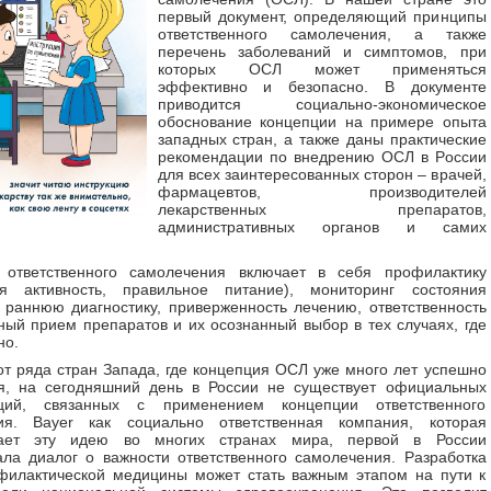
первый документ, определяющий принципы
ответственного самолечения, а также
перечень заболеваний и симптомов, при
которых ОСЛ может применяться
эффективно и безопасно. В документе
приводится социально-экономическое
обоснование концепции на примере опыта
западных стран, а также даны практические
рекомендации по внедрению ОСЛ в России
для всех заинтересованных сторон – врачей,
фармацевтов, производителей
лекарственных препаратов,
административных органов и самих
 ответственного самолечения включает в себя профилактику
ая активность, правильное питание), мониторинг состояния
 раннюю диагностику, приверженность лечению, ответственность
ный прием препаратов и их осознанный выбор в тех случаях, где
но.
от ряда стран Запада, где концепция ОСЛ уже много лет успешно
ся, на сегодняшний день в России не существует официальных
ций, связанных с применением концепции ответственного
ия. Bayer как социально ответственная компания, которая
вает эту идею во многих странах мира, первой в России
ла диалог о важности ответственного самолечения. Разработка
илактической медицины может стать важным этапом на пути к