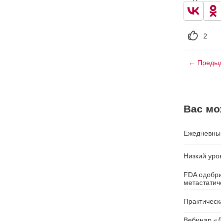
2
← Предыд
Вас мо
Ежедневный
Низкий уро
FDA одобри
метастатич
Практическ
Вебинар «Д