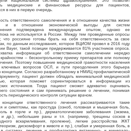
ели национальной системы здравоохранения. Это позволит
ить медицинские и финансовые ресурсы для пациентов,
я в них в первую очередь.
сть ответственного самолечения и в отношении качества жизни
я, и в отношении экономической выгоды для систем
ранения подтверждена международным опытом, однако ее
пока не используется в России. Между тем проведенные опросы
, что россияне готовы брать на себя ответственность за свое
Так, по данным исследования, которое ВЦИОМ провел в 2016 году
ии Bayer, такой позиции придерживается 81% участников опроса.
хватка информации об ответственном самолечении нередко
 крайностям – бесконтрольному приему препаратов или полному
лечения. Поэтому повышение медицинской грамотности населения
 ключевых вопросов ОСЛ, и пути преодоления этого барьера
 концепции. Согласно разработанному в НМИЦ профилактической
документу, пациент должен обладать минимальной медицинской
тью, которая поможет сориентироваться в информации из
ских источников. Тогда пациент сможет адекватно оценивать
воего состояния и сам принимать решение о лечении, понимая
сть периодического контроля ситуации врачом.
концепции ответственного лечения рассматриваются такие
я и симптомы, как простуда (озноб, головная и мышечная боль,
оль в горле и пр.), дерматологические заболевания (экзема,
 и др.), небольшие раны и т.п. (например, трещины сосков в
удного вскармливания, пролежни), легкие расстройства ЖКТ
етеоризм, дискомфорт в животе и пр.), слабая и умеренная боль, в
 в суставах, лечение и профилактика витаминно- и минерало-