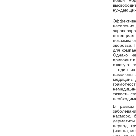
новой мод
высвобод
нуждающихс
Эффективно
населени
здравоох
потенциал 
показывают
здоровье. 
для компан
Однако не
приводит к
отказу от 
– один из
намечены в
медицины 
грамотнос
немедицин
тяжесть с
необходимо
В рамках 
заболевани
насморк, б
дерматиты
период гр
(изжога, м
том числе