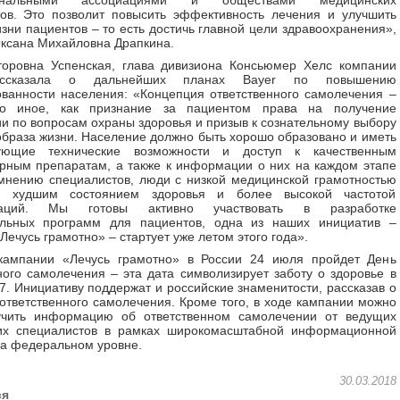
ональными ассоциациями и обществами медицинских
ов. Это позволит повысить эффективность лечения и улучшить
изни пациентов – то есть достичь главной цели здравоохранения»,
Оксана Михайловна Драпкина.
торовна Успенская, глава дивизиона Консьюмер Хелс компании
ассказала о дальнейших планах Bayer по повышению
анности населения: «Концепция ответственного самолечения –
о иное, как признание за пациентом права на получение
 по вопросам охраны здоровья и призыв к сознательному выбору
образа жизни. Население должно быть хорошо образовано и иметь
вующие технические возможности и доступ к качественным
рным препаратам, а также к информации о них на каждом этапе
мнению специалистов, люди с низкой медицинской грамотностью
я худшим состоянием здоровья и более высокой частотой
изаций. Мы готовы активно участвовать в разработке
ельных программ для пациентов, одна из наших инициатив –
Лечусь грамотно» – стартует уже летом этого года».
кампании «Лечусь грамотно» в России 24 июля пройдет День
ного самолечения – эта дата символизирует заботу о здоровье в
7. Инициативу поддержат и российские знаменитости, рассказав о
ответственного самолечения. Кроме того, в ходе кампании можно
учить информацию об ответственном самолечении от ведущих
их специалистов в рамках широкомасштабной информационной
а федеральном уровне.
30.03.2018
ся