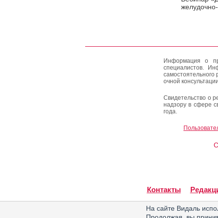
желудочно-
Информация о пр
специалистов. Ин
самостоятельного 
очной консультации
Свидетельство о р
надзору в сфере с
года.
Пользовате
C
Контакты
Редакц
На сайте Видаль испо
Продолжая, вы прин