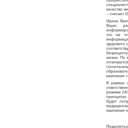
професси
специалист
качество ж
– считает 
Ирина Вик
Bayer, р
информиров
это не чт
информации
здорового 
соответст
безрецепту
жизни. По 
отличаютс
госпитал
образоват
кампания «
В рамках 
ответствен
режиме 24/
принципах 
будет пол
медицинск
кампании н
Поделить