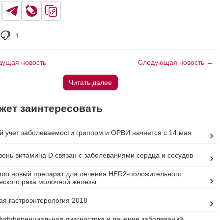
1
ущая новость
Следующая новость →
Читать далее
жет заинтересовать
 учет заболеваемости гриппом и ОРВИ начнется с 14 мая
вень витамина D связан с заболеваниями сердца и сосудов
ло новый препарат для лечения HER2-положительного
еского рака молочной железы
ая гастроэнтерология 2018
ифференциальная диагностика и лечение заболеваний