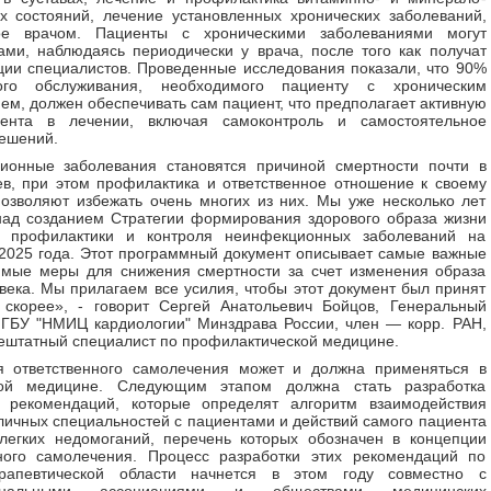
 состояний, лечение установленных хронических заболеваний,
ое врачом. Пациенты с хроническими заболеваниями могут
ами, наблюдаясь периодически у врача, после того как получат
ии специалистов. Проведенные исследования показали, что 90%
ого обслуживания, необходимого пациенту с хроническим
ем, должен обеспечивать сам пациент, что предполагает активную
ента в лечении, включая самоконтроль и самостоятельное
ешений.
ионные заболевания становятся причиной смертности почти в
в, при этом профилактика и ответственное отношение к своему
озволяют избежать очень многих из них. Мы уже несколько лет
ад созданием Стратегии формирования здорового образа жизни
, профилактики и контроля неинфекционных заболеваний на
2025 года. Этот программный документ описывает самые важные
имые меры для снижения смертности за счет изменения образа
века. Мы прилагаем все усилия, чтобы этот документ был принят
 скорее», - говорит Сергей Анатольевич Бойцов, Генеральный
ГБУ "НМИЦ кардиологии" Минздрава России, член — корр. РАН,
ештатный специалист по профилактической медицине.
я ответственного самолечения может и должна применяться в
кой медицине. Следующим этапом должна стать разработка
х рекомендаций, которые определят алгоритм взаимодействия
личных специальностей с пациентами и действий самого пациента
легких недомоганий, перечень которых обозначен в концепции
нного самолечения. Процесс разработки этих рекомендаций по
рапевтической области начнется в этом году совместно с