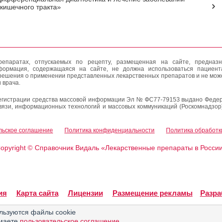
кишечного тракта»
епаратах, отпускаемых по рецепту, размещенная на сайте, предназн
формация, содержащаяся на сайте, не должна использоваться пациен
решения о применении представленных лекарственных препаратов и не мож
 врача.
егистрации средства массовой информации Эл № ФС77-79153 выдано Федер
вязи, информационных технологий и массовых коммуникаций (Роскомнадзор
льское соглашение
Политика конфиденциальности
Политика обработк
opyright
Справочник Видаль «Лекарственные препараты в Росси
©
ия
Карта сайта
Лицензии
Размещение рекламы
Разра
льзуются файлы cookie
имаете
пользовательское соглашение
.