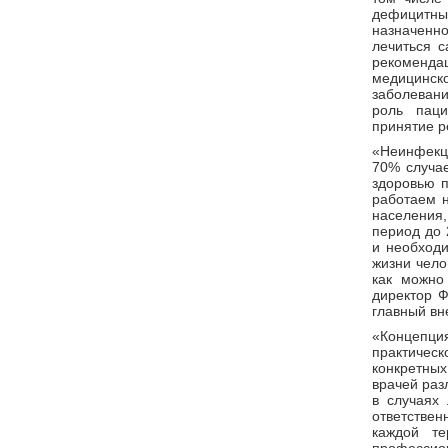
дефицитных
назначенн
лечиться с
рекомендац
медицинск
заболевани
роль паци
принятие р
«Неинфекц
70% случае
здоровью п
работаем н
населения
период до 
и необход
жизни чело
как можно
директор Ф
главный вн
«Концепци
практичес
конкретны
врачей раз
в случаях 
ответстве
каждой те