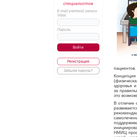
специалистов
E-mail учетной записи
Vidal:
Пароль:
Регистрация
пациентов.
Забыли пароль?
Концепция
(физическ
здоровья и
за правиль
это возмож
В отличие 
развивает
рекоменда
самолечен
поддержи
инициирова
НМИЦ проф