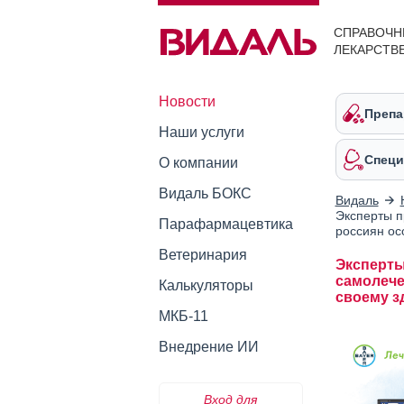
СПРАВОЧН
ЛЕКАРСТВ
Новости
Препа
Наши услуги
Специ
О компании
Видаль БОКС
Видаль
Эксперты п
Парафармацевтика
россиян ос
Ветеринария
Эксперты
самолече
Калькуляторы
своему 
МКБ-11
Внедрение ИИ
Вход для