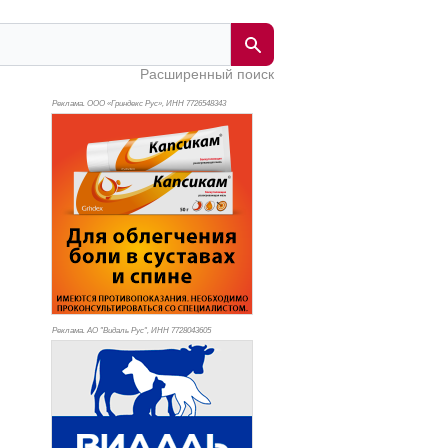
Расширенный поиск
Реклама. ООО «Гриндекс Рус», ИНН 772
6548343
Реклама. АО "Видаль Рус", ИНН 772
8043605