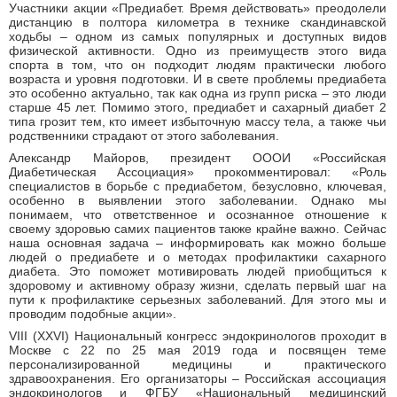
Участники акции «Предиабет. Время действовать» преодолели
дистанцию в полтора километра в технике скандинавской
ходьбы – одном из самых популярных и доступных видов
физической активности. Одно из преимуществ этого вида
спорта в том, что он подходит людям практически любого
возраста и уровня подготовки. И в свете проблемы предиабета
это особенно актуально, так как одна из групп риска – это люди
старше 45 лет. Помимо этого, предиабет и сахарный диабет 2
типа грозит тем, кто имеет избыточную массу тела, а также чьи
родственники страдают от этого заболевания.
Александр Майоров, президент ОООИ «Российская
Диабетическая Ассоциация» прокомментировал: «Роль
специалистов в борьбе с предиабетом, безусловно, ключевая,
особенно в выявлении этого заболевании. Однако мы
понимаем, что ответственное и осознанное отношение к
своему здоровью самих пациентов также крайне важно. Сейчас
наша основная задача – информировать как можно больше
людей о предиабете и о методах профилактики сахарного
диабета. Это поможет мотивировать людей приобщиться к
здоровому и активному образу жизни, сделать первый шаг на
пути к профилактике серьезных заболеваний. Для этого мы и
проводим подобные акции».
VIII (XXVI) Национальный конгресс эндокринологов проходит в
Москве с 22 по 25 мая 2019 года и посвящен теме
персонализированной медицины и практического
здравоохранения. Его организаторы – Российская ассоциация
эндокринологов и ФГБУ «Национальный медицинский