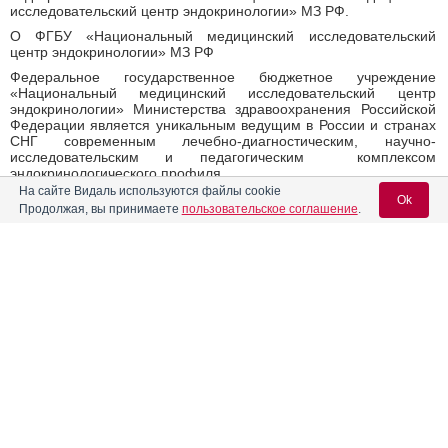
исследовательский центр эндокринологии» МЗ РФ.
О ФГБУ «Национальный медицинский исследовательский
центр эндокринологии» МЗ РФ
Федеральное государственное бюджетное учреждение
«Национальный медицинский исследовательский центр
эндокринологии» Министерства здравоохранения Российской
Федерации является уникальным ведущим в России и странах
СНГ современным лечебно-диагностическим, научно-
исследовательским и педагогическим комплексом
эндокринологического профиля.
На сайте Видаль используются файлы cookie
Центр аккумулирует самые современные достижения
Ok
Продолжая, вы принимаете
пользовательское соглашение
.
отечественных и зарубежных специалистов в области
фундаментальной и клинической эндокринологии, проводит
экспертный анализ научных достижений и координирует работу
региональных профильных центров.
Вход для специалистов
В лабораториях и отделениях НМИЦ эндокринологии работают
высокопрофессиональные клиницисты: терапевты, хирурги,
E-mail учетной записи Vidal:
гинекологи, педиатры, офтальмологи, неврологи, кардиологи,
нефрологи, гастроэнтерологи, андрологи, радиологи,
эпидемиологи и экспериментаторы: генетики, иммунологи,
биохимики, химики, морфологи, физиологи.
Пароль:
Среди сотрудников Центра – врачи высшей квалификационной
категории, кандидаты и доктора медицинских наук, академики и
члены-корреспонденты Российской академии наук с
многолетним опытом работы. Такой богатейший научный