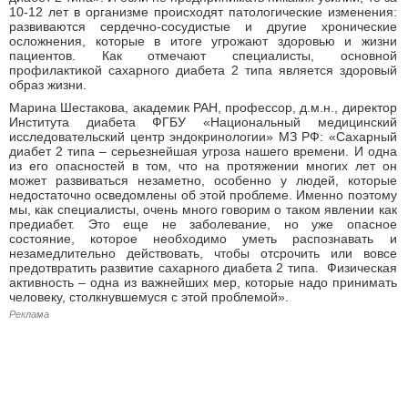
10-12 лет в организме происходят патологические изменения:
развиваются сердечно-сосудистые и другие хронические
осложнения, которые в итоге угрожают здоровью и жизни
пациентов. Как отмечают специалисты, основной
профилактикой сахарного диабета 2 типа является здоровый
образ жизни.
Марина Шестакова, академик РАН, профессор, д.м.н., директор
Института диабета ФГБУ «Национальный медицинский
исследовательский центр эндокринологии» МЗ РФ: «Сахарный
диабет 2 типа – серьезнейшая угроза нашего времени. И одна
из его опасностей в том, что на протяжении многих лет он
может развиваться незаметно, особенно у людей, которые
недостаточно осведомлены об этой проблеме. Именно поэтому
мы, как специалисты, очень много говорим о таком явлении как
предиабет. Это еще не заболевание, но уже опасное
состояние, которое необходимо уметь распознавать и
незамедлительно действовать, чтобы отсрочить или вовсе
предотвратить развитие сахарного диабета 2 типа. Физическая
активность – одна из важнейших мер, которые надо принимать
человеку, столкнувшемуся с этой проблемой».
Реклама