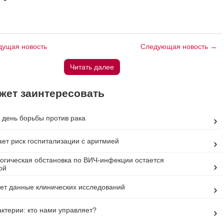
ущая новость
Следующая новость →
Читать далее
жет заинтересовать
день борьбы против рака
ет риск госпитализации с аритмией
гическая обстановка по ВИЧ-инфекции остается
ой
роет данные клинических исследований
актерии: кто нами управляет?