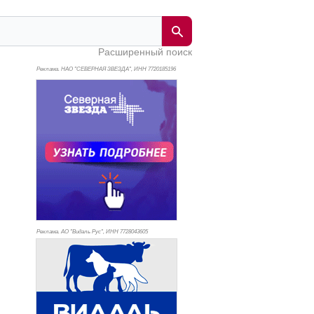
Расширенный поиск
Реклама. НАО "СЕВЕРНАЯ ЗВЕЗДА", ИНН 772
0185196
Реклама. АО "Видаль Рус", ИНН 772
8043605