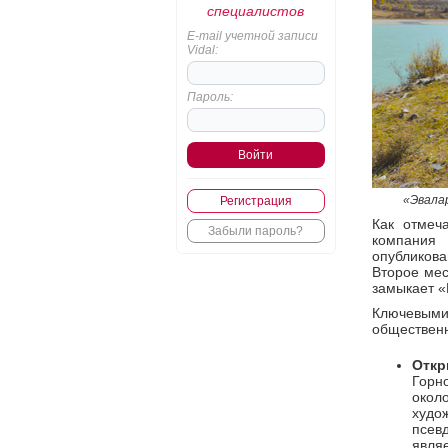
специалистов
E-mail учетной записи
Vidal:
Пароль:
«Эвала
Регистрация
Как отмеч
Забыли пароль?
компания
опубликов
Второе мес
замыкает «
Ключевым
общественн
Отк
Горн
окол
худ
псев
явл