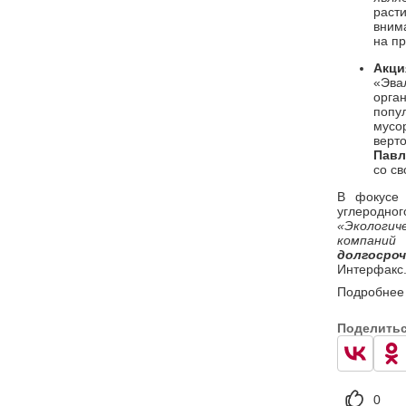
раст
вним
на пр
Акци
«Эва
орга
попу
мусо
верт
Павл
со св
В фокусе 
углеродно
«Э
кологи
компаний
долгосро
Интерфакс
Подробнее 
Поделить
0