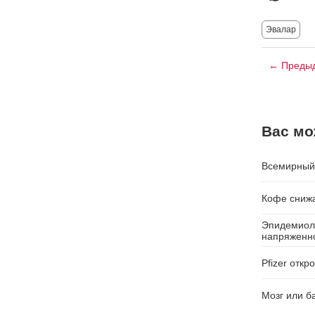
Эвалар
← Предыд
Вас мо
Всемирный 
Кофе снижа
Эпидемиоло
напряженн
Pfizer отк
Мозг или б