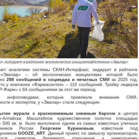
р» лидирует в рейтинге экологических инициативИсточник:«Эвaлар»
ают аналитики системы СКАН-Интерфакс, лидирует в рейтинге
 «Эвалар» – об экологических инициативах которой было
ано
2
98
сообщений
в соцмедиа и печатных СМИ
за 2025 год.
то у компании «Фармасинтез» – 110 сообщений. Тройку лидеров
Р-Фарм» с 84 сообщениями за этот же период.
и инфоповодами, которые привлекли внимание СМИ,
ости и экспертов, у «Эвалар» стали следующие:
рытие мурала
с краснокнижным снежным барсом
в центре
о-Алтайска. Масштабное художественное полотно площадью
о 500 кв. м. было выполнено одним из самых известных уличных
ожников России
Георгием Куриновым
, известным под
донимом
GOOZE_ART
. Данный проект, по замыслу организаторов,
яется символом бережного отношения к уникальному