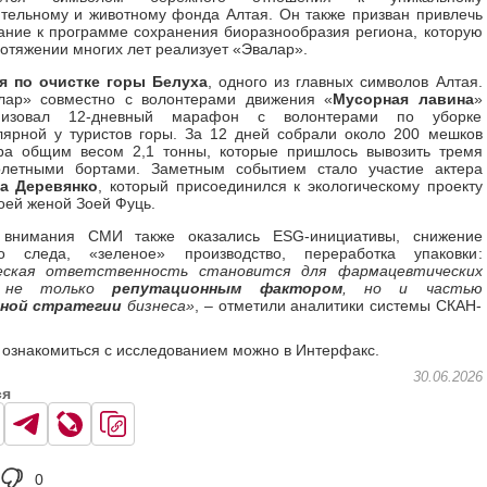
ительному и животному фонда Алтая. Он также призван привлечь
ание к программе сохранения биоразнообразия региона, которую
отяжении многих лет реализует «Эвалар».
я по очистке горы Белуха
, одного из главных символов Алтая.
лар» совместно с волонтерами движения «
Мусорная лавина
»
низовал 12-дневный марафон с волонтерами по уборке
лярной у туристов горы. За 12 дней собрали около 200 мешков
ра общим весом 2,1 тонны, которые пришлось вывозить тремя
олетными бортами. Заметным событием стало участие актера
а Деревянко
, который присоединился к экологическому проекту
оей женой Зоей Фуць.
внимания СМИ также оказались ESG-инициативы, снижение
го следа, «зеленое» производство, переработка упаковки:
ческая ответственность становится для фарм
ацевтических
не только
репутационным фактором
, но и частью
чной стратегии
бизнеса
»
, – отметили аналитики системы СКАН-
.
ознакомиться с исследованием можно в Интерфакс.
30.06.2026
ся
0