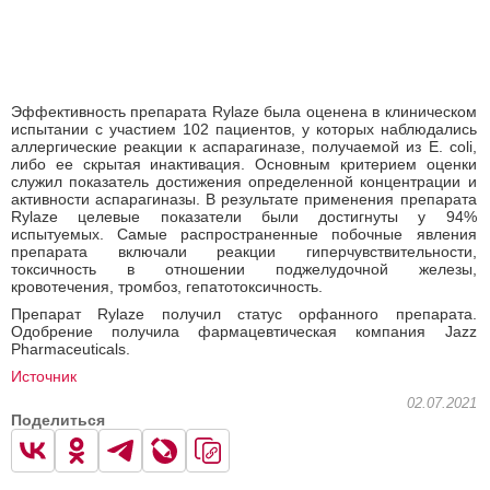
Эффективность препарата Rylaze была оценена в клиническом
испытании с участием 102 пациентов, у которых наблюдались
аллергические реакции к аспарагиназе, получаемой из E. coli,
либо ее скрытая инактивация. Основным критерием оценки
служил показатель достижения определенной концентрации и
активности аспарагиназы. В результате применения препарата
Rylaze целевые показатели были достигнуты у 94%
испытуемых. Самые распространенные побочные явления
препарата включали реакции гиперчувствительности,
токсичность в отношении поджелудочной железы,
кровотечения, тромбоз, гепатотоксичность.
Препарат Rylaze получил статус орфанного препарата.
Одобрение получила фармацевтическая компания Jazz
Pharmaceuticals.
Источник
02.07.2021
Поделиться