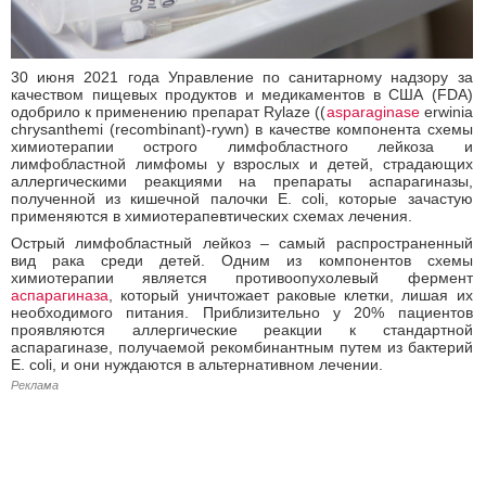
30 июня 2021 года Управление по санитарному надзору за
качеством пищевых продуктов и медикаментов в США (FDA)
одобрило к применению препарат Rylaze ((
asparaginase
erwinia
chrysanthemi (recombinant)-rywn) в качестве компонента схемы
химиотерапии острого лимфобластного лейкоза и
лимфобластной лимфомы у взрослых и детей, страдающих
аллергическими реакциями на препараты аспарагиназы,
полученной из кишечной палочки E. coli, которые зачастую
применяются в химиотерапевтических схемах лечения.
Острый лимфобластный лейкоз – самый распространенный
вид рака среди детей. Одним из компонентов схемы
химиотерапии является противоопухолевый фермент
аспарагиназа
, который уничтожает раковые клетки, лишая их
необходимого питания. Приблизительно у 20% пациентов
проявляются аллергические реакции к стандартной
аспарагиназе, получаемой рекомбинантным путем из бактерий
E. coli, и они нуждаются в альтернативном лечении.
Реклама