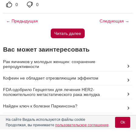
0
0
← Предыдущая
Следующая →
Читать далее
Вас может заинтересовать
Рак яичников у молодых женщин: сохранение
репродуктивности
Кофеин не обладает отрезвляющим эффектом
FDA одобрило Герцептин для лечения HER2-
положительного метастатического рака желудка
Найден ключ к болезни Паркинсона?
Козэнтикс: инновация в терапии ревматологических
На сайте Видаль используются файлы cookie
заболеваний
Ok
Продолжая, вы принимаете
пользовательское соглашение
.
Реклама