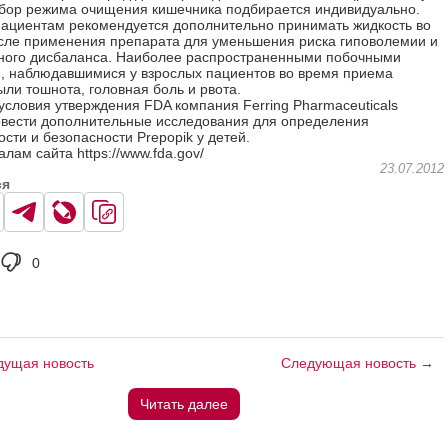
ыбор режима очищения кишечника подбирается индивидуально.
пациентам рекомендуется дополнительно принимать жидкость во
сле применения препарата для уменьшения риска гиповолемии и
ного дисбаланса. Наиболее распространенными побочными
 наблюдавшимися у взрослых пациентов во время приема
ыли тошнота, головная боль и рвота.
 условия утверждения FDA компания Ferring Pharmaceuticals
вести дополнительные исследования для определения
сти и безопасности Prepopik у детей.
лам сайта https://www.fda.gov/
23.07.2012
ся
0
ущая новость
Следующая новость →
Читать далее