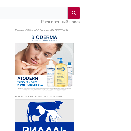
Расширенный поиск
Реклама. ООО «НАОС Восток», ИНН 772
0394094
Реклама. АО "Видаль Рус", ИНН 772
8043605