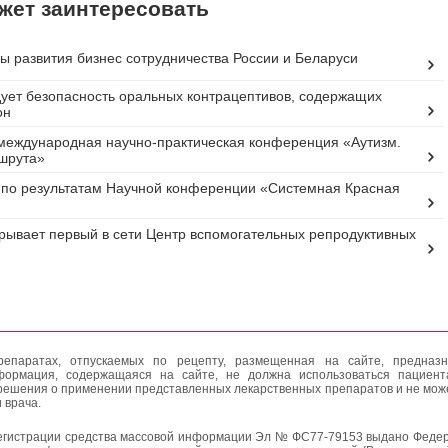
жет заинтересовать
ы развития бизнес сотрудничества России и Беларуси
ует безопасность оральных контрацептивов, содержащих
он
международная научно-практическая конференция «Аутизм.
шрута»
по результатам Научной конференции «Системная Красная
ывает первый в сети Центр вспомогательных репродуктивных
епаратах, отпускаемых по рецепту, размещенная на сайте, предназн
формация, содержащаяся на сайте, не должна использоваться пациен
решения о применении представленных лекарственных препаратов и не мож
 врача.
егистрации средства массовой информации Эл № ФС77-79153 выдано Федер