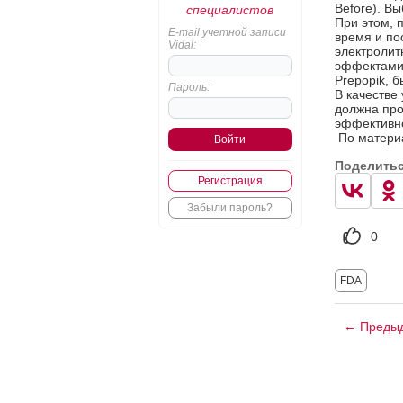
Before). В
специалистов
При этом, 
E-mail учетной записи
время и по
Vidal:
электролит
эффектами,
Prepopik, б
Пароль:
В качестве
должна про
эффективно
По материа
Поделить
Регистрация
Забыли пароль?
0
FDA
← Предыд