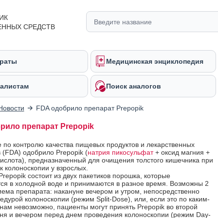
ИК
ЕННЫХ СРЕДСТВ
раты
Медицинская энциклопедия
алистам
Поиск аналогов
Новости
FDA одобрило препарат Prepopik
рило препарат Prepopik
 по контролю качества пищевых продуктов и лекарственных
 (FDA) одобрило Prepopik (
натрия пикосульфат
+ оксид магния +
ислота), предназначенный для очищения толстого кишечника при
к колоноскопии у взрослых.
Prepopik состоит из двух пакетиков порошка, которые
ся в холодной воде и принимаются в разное время. Возможны 2
ема препарата: накануне вечером и утром, непосредственно
дурой колоноскопии (режим Split-Dose), или, если это по каким-
нам невозможно, пациенты могут принять Prepopik во второй
ня и вечером перед днем проведения колоноскопии (режим Day-