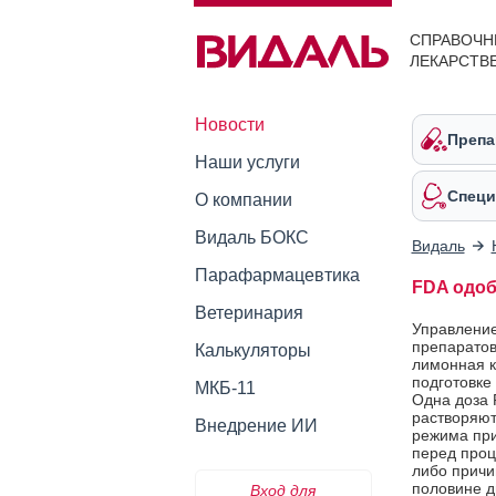
СПРАВОЧН
ЛЕКАРСТВ
Новости
Препа
Наши услуги
Специ
О компании
Видаль БОКС
Видаль
Парафармацевтика
FDA одоб
Ветеринария
Управление
препаратов
Калькуляторы
лимонная к
подготовке 
МКБ-11
Одна доза 
растворяют
Внедрение ИИ
режима при
перед проце
либо причи
половине д
Вход для