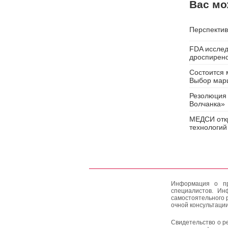
Вас мо
Перспектив
FDA исслед
дроспирен
Состоится 
Выбор мар
Резолюция 
Волчанка»
МЕДСИ откр
технологий
Информация о пр
специалистов. Ин
самостоятельного 
очной консультации
Свидетельство о р