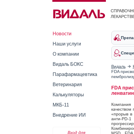
СПРАВОЧН
ЛЕКАРСТВ
Новости
Препа
Наши услуги
Специ
О компании
Видаль БОКС
Видаль
FDA присво
Парафармацевтика
пембролиз
Ветеринария
FDA прис
ленватин
Калькуляторы
Компания 
МКБ-11
качеством 
«прорыв в
Внедрение ИИ
анти-PD-
прогресси
Комбиниров
Вход для
MSD. FDA 