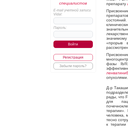
специалистов
препарату
E-mail учетной записи
Присвоен
Vidal:
препарато
состояний
клинически
Пароль:
значитель
лекарстве
значимому
«прорыв в
рассмотрен
Присвоен
Регистрация
многоцентр
фазы Ib/
Забыли пароль?
эффективн
ленватини
опухолями.
Д-р Такаши
подразделе
рады, что 
для пац
почечнокл
терапии». 
человека, 
тесно сотр
к терапии