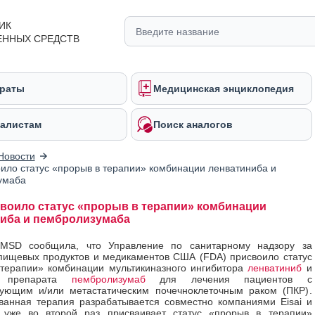
ИК
ЕННЫХ СРЕДСТВ
раты
Медицинская энциклопедия
алистам
Поиск аналогов
Новости
ило статус «прорыв в терапии» комбинации ленватиниба и
умаба
воило статус «прорыв в терапии» комбинации
иба и пембролизумаба
MSD сообщила, что Управление по санитарному надзору за
пищевых продуктов и медикаментов США (FDA) присвоило статус
 терапии» комбинации мультикиназного ингибитора
ленватиниб
и
1 препарата
пембролизумаб
для лечения пациентов с
рующим и/или метастатическим почечноклеточным раком (ПКР).
анная терапия разрабатывается совместно компаниями Eisai и
уже во второй раз присваивает статус «прорыв в терапии»