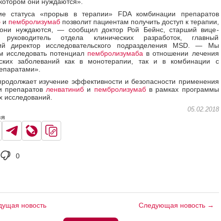
 котором они нуждаются».
ие статуса «прорыв в терапии» FDA комбинации препаратов
б
и
пембролизумаб
позволит пациентам получить доступ к терапии,
 они нуждаются, — сообщил доктор Рой Бейнс, старший вице-
, руководитель отдела клинических разработок, главный
ий директор исследовательского подразделения MSD. — Мы
м исследовать потенциал
пембролизумаба
в отношении лечения
еских заболеваний как в монотерапии, так и в комбинации с
епаратами».
родолжает изучение эффективности и безопасности применения
и препаратов
ленватиниб
и
пембролизумаб
в рамках программы
х исследований.
05.02.2018
ся
0
ущая новость
Следующая новость →