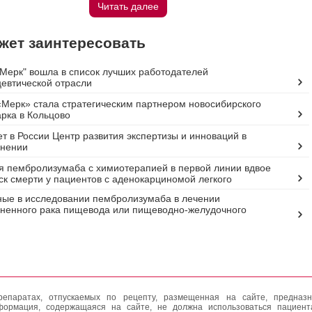
Читать далее
жет заинтересовать
Мерк" вошла в список лучших работодателей
евтической отрасли
Мерк» стала стратегическим партнером новосибирского
рка в Кольцово
т в России Центр развития экспертизы и инноваций в
анении
 пембролизумаба с химиотерапией в первой линии вдвое
ск смерти у пациентов с аденокарциномой легкого
ые в исследовании пембролизумаба в лечении
ненного рака пищевода или пищеводно-желудочного
епаратах, отпускаемых по рецепту, размещенная на сайте, предназн
формация, содержащаяся на сайте, не должна использоваться пациен