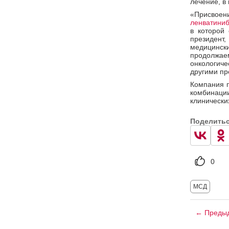
лечение, в
«Присвоен
ленватини
в которой
президент
медицинск
продолжае
онкологич
другими пр
Компания п
комбинаци
клинически
Поделить
0
МСД
← Предыд