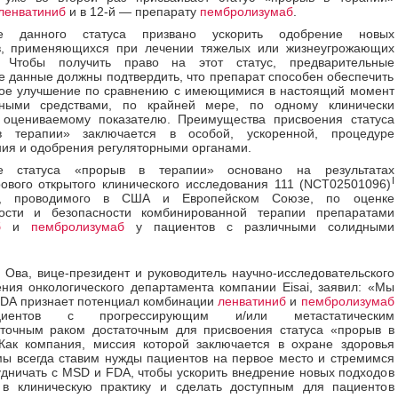
ленватиниб
и в 12-й — препарату
пембролизумаб
.
ие данного статуса призвано ускорить одобрение новых
в, применяющихся при лечении тяжелых или жизнеугрожающих
. Чтобы получить право на этот статус, предварительные
е данные должны подтвердить, что препарат способен обеспечить
ное улучшение по сравнению с имеющимися в настоящий момент
нными средствами, по крайней мере, по одному клинически
 оцениваемому показателю. Преимущества присвоения статуса
 терапии» заключается в особой, ускоренной, процедуре
ия и одобрения регуляторными органами.
ие статуса «прорыв в терапии» основано на результатах
I
ового открытого клинического исследования 111 (NCT02501096)
II, проводимого в США и Европейском Союзе, по оценке
ости и безопасности комбинированной терапии препаратами
б
и
пембролизумаб
у пациентов с различными солидными
 Ова, вице-президент и руководитель научно-исследовательского
ния онкологического департамента компании Eisai, заявил: «Мы
FDA признает потенциал комбинации
ленватиниб
и
пембролизумаб
иентов с прогрессирующим и/или метастатическим
еточным раком достаточным для присвоения статуса «прорыв в
Как компания, миссия которой заключается в охране здоровья
мы всегда ставим нужды пациентов на первое место и стремимся
удничать с MSD и FDA, чтобы ускорить внедрение новых подходов
 в клиническую практику и сделать доступным для пациентов