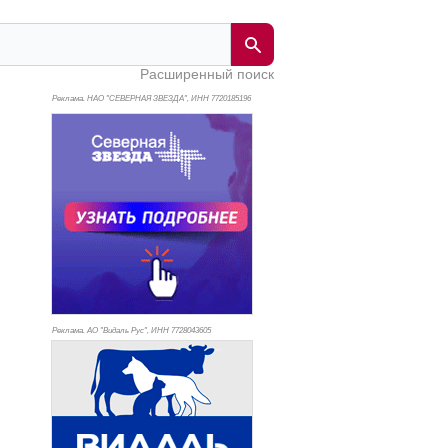
Расширенный поиск
Реклама. НАО "СЕВЕРНАЯ ЗВЕЗДА", ИНН 772
0185196
Реклама. АО "Видаль Рус", ИНН 772
8043605