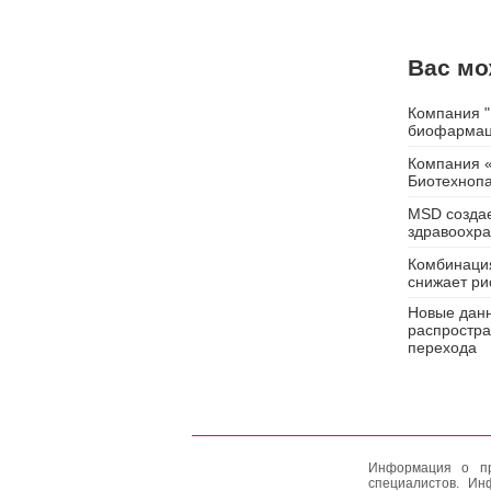
Вас мо
Компания "
биофармац
Компания «
Биотехнопа
MSD создае
здравоохр
Комбинация
снижает ри
Новые данн
распростра
перехода
Информация о пр
специалистов. Ин