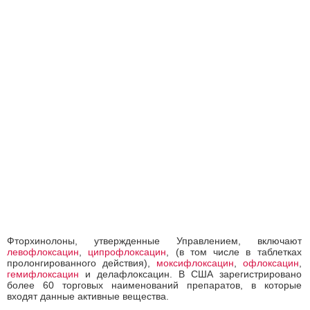
Фторхинолоны, утвержденные Управлением, включают
левофлоксацин
,
ципрофлоксацин
, (в том числе в таблетках
пролонгированного действия),
моксифлоксацин
,
офлоксацин
,
гемифлоксацин
и делафлоксацин. В США зарегистрировано
более 60 торговых наименований препаратов, в которые
входят данные активные вещества.