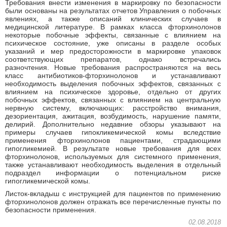
Требования внести изменения в маркировку по безопасности
были основаны на результатах отчетов Управления о побочных
явлениях, а также описаний клинических случаев в
медицинской литературе. В рамках класса фторхинолонов
некоторые побочные эффекты, связанные с влиянием на
психическое состояние, уже описаны в разделе особых
указаний и мер предосторожности в маркировке упаковок
соответствующих препаратов, однако встречались
разночтения. Новые требования распространяются на весь
класс антибиотиков-фторхинолонов и устанавливают
необходимость выделения побочных эффектов, связанных с
влиянием на психическое здоровье, отдельно от других
побочных эффектов, связанных с влиянием на центральную
нервную систему, включающих: расстройство внимания,
дезориентация, ажитация, возбудимость, нарушение памяти,
делирий. Дополнительно недавние обзоры указывают на
примеры случаев гипокликемической комы вследствие
применения фторхинолонов пациентами, страдающими
гипогликемией. В результате новые требования для всех
фторхинолонов, используемых для системного применения,
также устанавливают необходимость выделения в отдельный
подраздел информации о потенциальном риске
гипогликемической комы.
Листок-вкладыш с инструкцией для пациентов по применению
фторхинолонов должен отражать все перечисленные пункты по
безопасности применения.
02.08.2018