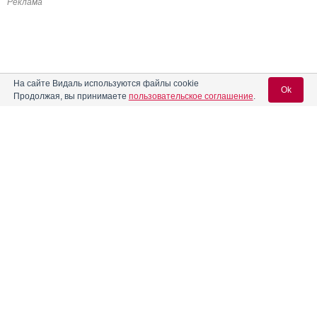
Реклама
На сайте Видаль используются файлы cookie
Ok
Продолжая, вы принимаете
пользовательское соглашение
.
Вход для специалистов
E-mail учетной записи Vidal:
Пароль: