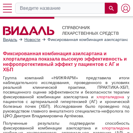
СПРАВОЧНИК
ЛЕКАРСТВЕННЫХ СРЕДСТВ
Видаль
Новости
Фиксированная комбинация азилсартана и
Фиксированная комбинация азилсартана и
хлорталидона показала высокую эффективность и
нефропротективный эффект у пациентов с АГ и
ХБП
Группа компаний «НИЖФАРМ» представила итоги
наблюдательного исследования, проведенного в условиях
реальной клинической практики, ПРАКТИКА-ХБП,
посвященного оценке эффективности и безопасности терапии
фиксированной комбинации азилсартана и
хлорталидона
у
пациентов с артериальной гипертензией (АГ) и хронической
болезнью почек (ХБП). Исследование было проведено под
руководством главного внештатного специалиста-нефролога по
ЦФО Дмитрия Владимировича Артёмова.
Полученные результаты подтвердили способность
фиксированной комбинации азилсартана и
хлорталидона
стабильно контролировать артериальное давление (АД) и