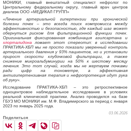
МОНИКИ, главный внештатный специалист нефролог по
Центральному федеральному округу, главный врач центров
диализа ООО «МЕДИКАЛ ГРУПП»
«Лечение артериальной гипертензии при хронической
болезни почек – это всегда поиск компромисса между
эффективностью и безопасностью, где каждый шаг может
обернуться риском для фильтрационной функции почек.
Оригинальная фиксированная комбинация азилсартана и
хлорталидона
ломает этот стереотип: в исследовании
ПРАКТИКА-ХБП мы не просто показали уверенный контроль
артериального давления у 93% пациентов, но и установили
прирост скорости клубочковой фильтрации, а также
снижение микроальбуминурии на 50% к шестому месяцу
лечения. Это тот случай, когда мы не жертвуем почками
ради цифр на тонометре, а эффективная
антигипертензивная терапия и нефропротекция идут рука
об руку».
Исследование ПРАКТИКА-ХБП
–
это ретроспективное
одноцентровое наблюдательное исследование в условиях
реальной клинической практики. Анализ проводился на базе
ГБУЗ МО МОНИКИ им. М.Ф. Владимирского за период с января
2023 по январь 2025 года.
03.06.2026
Поделиться