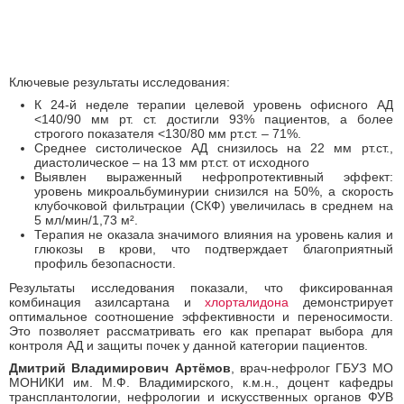
Ключевые результаты исследования:
К 24-й неделе терапии целевой уровень офисного АД
<140/90 мм рт. ст. достигли 93% пациентов, а более
строгого показателя <130/80 мм рт.ст.
–
71%.
Среднее систолическое АД снизилось на 22 мм рт.ст.,
диастолическое
–
на 13 мм рт.ст. от исходного
Выявлен выраженный нефропротективный эффект:
уровень микроальбуминурии снизился на 50%, а скорость
клубочковой фильтрации (СКФ) увеличилась в среднем на
5 мл/мин/1,73 м².
Терапия не оказала значимого влияния на уровень калия и
глюкозы в крови, что подтверждает благоприятный
профиль безопасности.
Результаты исследования показали, что фиксированная
комбинация азилсартана и
хлорталидона
демонстрирует
оптимальное соотношение эффективности и переносимости.
Это позволяет рассматривать его как препарат выбора для
контроля АД и защиты почек у данной категории пациентов.
Дмитрий Владимирович Артёмов
, врач-нефролог ГБУЗ МО
МОНИКИ им. М.Ф. Владимирского, к.м.н., доцент кафедры
трансплантологии, нефрологии и искусственных органов ФУВ