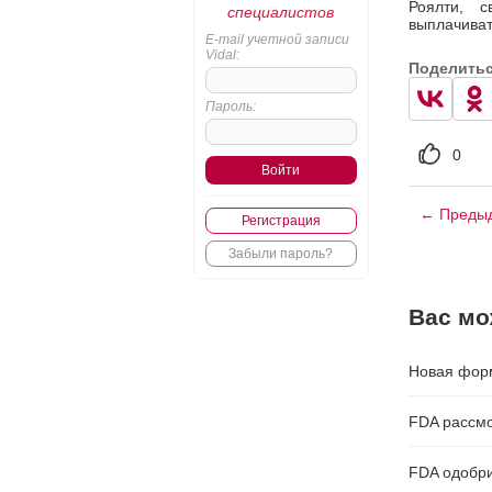
Роялти, 
специалистов
выплачивать
E-mail учетной записи
Vidal:
Поделить
Пароль:
0
← Предыд
Регистрация
Забыли пароль?
Вас мо
Новая форм
FDA рассмо
FDA одобри