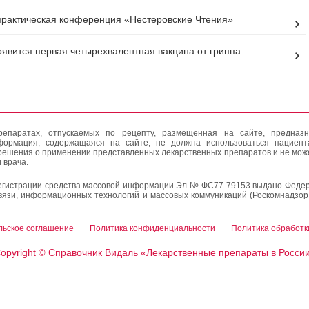
практическая конференция «Нестеровские Чтения»
оявится первая четырехвалентная вакцина от гриппа
епаратах, отпускаемых по рецепту, размещенная на сайте, предназн
формация, содержащаяся на сайте, не должна использоваться пациен
решения о применении представленных лекарственных препаратов и не мож
 врача.
егистрации средства массовой информации Эл № ФС77-79153 выдано Федер
вязи, информационных технологий и массовых коммуникаций (Роскомнадзор
льское соглашение
Политика конфиденциальности
Политика обработк
opyright
Справочник Видаль «Лекарственные препараты в Росси
©