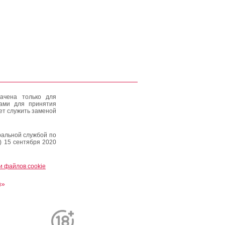
ачена только для
тами для принятия
ет служить заменой
альной службой по
) 15 сентября 2020
и файлов cookie
и»