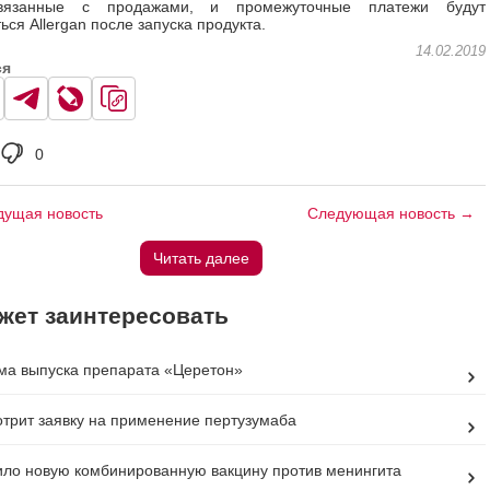
связанные с продажами, и промежуточные платежи будут
ся Allergan после запуска продукта.
14.02.2019
ся
0
ущая новость
Следующая новость →
Читать далее
жет заинтересовать
а выпуска препарата «Церетон»
трит заявку на применение пертузумаба
ло новую комбинированную вакцину против менингита