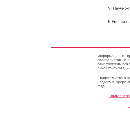
VI Научно-
В России п
Информация о пр
специалистов. Ин
самостоятельного 
очной консультации
Свидетельство о р
надзору в сфере с
года.
Пользовате
C