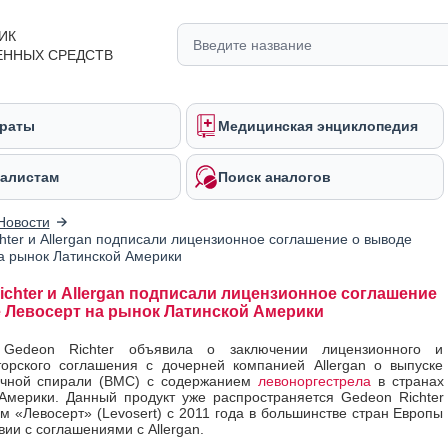
ИК
ЕННЫХ СРЕДСТВ
раты
Медицинская энциклопедия
алистам
Поиск аналогов
Новости
hter и Allergan подписали лицензионное соглашение о выводе
а рынок Латинской Америки
ichter и Allergan подписали лицензионное соглашение
 Левосерт на рынок Латинской Америки
 Gedeon Richter объявила о заключении лицензионного и
орского соглашения с дочерней компанией Allergan о выпуске
очной спирали (ВМС) с содержанием
левоноргестрела
в странах
Америки. Данный продукт уже распространяется Gedeon Richter
м «Левосерт» (Levosert) с 2011 года в большинстве стран Европы
вии с соглашениями с Allergan.