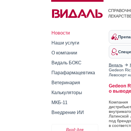
СПРАВОЧН
ЛЕКАРСТВ
Новости
Препа
Наши услуги
Специ
О компании
Видаль БОКС
Видаль
Gedeon Ric
Парафармацевтика
Левосерт н
Ветеринария
Gedeon R
о выводе
Калькуляторы
Компания
МКБ-11
дистрибьют
внутримат
Внедрение ИИ
Латинской 
под брендо
в соответст
Вход для