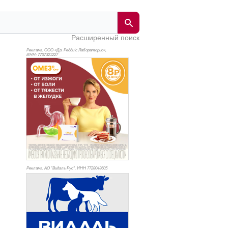
Расширенный поиск
Реклама. ООО «Др. Редди’с Лабораторис»,
ИНН: 770
7321227
Реклама. АО "Видаль Рус", ИНН 772
8043605