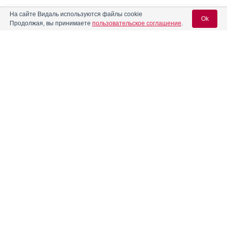
На сайте Видаль используются файлы cookie
На случай шизофрении
Ok
Продолжая, вы принимаете
пользовательское соглашение
.
Ваше горло скажет спасибо
Вход для специалистов
Реклама
E-mail учетной записи Vidal:
Пароль:
Регистрация
Забыли пароль?