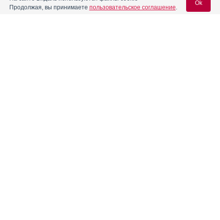
Ok
Продолжая, вы принимаете
пользовательское соглашение
.
Вход для специалистов
Реклама. ООО «Мерц Фарма», ИНН 771
4689244
E-mail учетной записи Vidal:
Пароль:
Регистрация
Забыли пароль?
Реклама. АО "Видаль Рус", ИНН 772
8043605