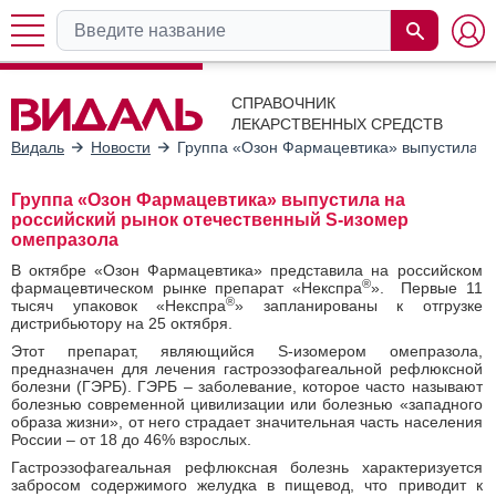
СПРАВОЧНИК
ЛЕКАРСТВЕННЫХ СРЕДСТВ
Видаль
Новости
Группа «Озон Фармацевтика» выпустила н
Группа «Озон Фармацевтика» выпустила на
российский рынок отечественный S-изомер
омепразола
В октябре «Озон Фармацевтика» представила на российском
®
фармацевтическом рынке препарат «Некспра
». Первые 11
®
тысяч упаковок «Некспра
» запланированы к отгрузке
дистрибьютору на 25 октября.
Этот препарат, являющийся S-изомером омепразола,
предназначен для лечения гастроэзофагеальной рефлюксной
болезни (ГЭРБ). ГЭРБ – заболевание, которое часто называют
болезнью современной цивилизации или болезнью «западного
образа жизни», от него страдает значительная часть населения
России – от 18 до 46% взрослых.
Гастроэзофагеальная рефлюксная болезнь характеризуется
забросом содержимого желудка в пищевод, что приводит к