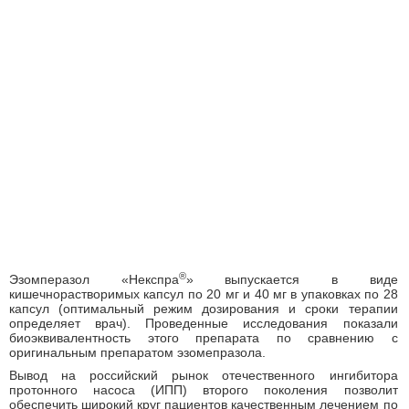
®
Эзомперазол «Некспра
» выпускается в виде
кишечнорастворимых капсул по 20 мг и 40 мг в упаковках по 28
капсул (оптимальный режим дозирования и сроки терапии
определяет врач). Проведенные исследования показали
биоэквивалентность этого препарата по сравнению с
оригинальным препаратом эзомепразола.
Вывод на российский рынок отечественного ингибитора
протонного насоса (ИПП) второго поколения позволит
обеспечить широкий круг пациентов качественным лечением по