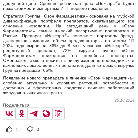
®
доступной цене. Средняя розничная цена «Некспры
» будет
ниже стоимости импортных ИПП первого поколения.
Стратегия Группы «Озон Фармацевтика» основана на глубокой
диверсификации портфеля препаратов, охватывающего все
основные нозологии. На сегодняшний день у «Озон
Фармацевтика» самый широкий ассортимент препаратов в
®
России. Препарат «Некспра
» пополняет портфель бренд-
дженериков компании, объем продаж которых по итогам 1П
®
2024 года вырос на 36% до 8 млн упаковок. «Некспра
» –
рецептурный препарат, 72% выручки Группы «Озон
Фармацевтика» приходится на подобные препараты.
Омепразол также относится к числу жизненно-необходимых и
важнейших лекарственных препаратов, доля которых в выручке
Группы превышает 65%.
Появление нового препарата в линейке «Озон Фармацевтика»
особенно актуально в условиях растущей потребности в
доступных и эффективных средствах лечения заболеваний
желудочно-кишечного тракта.
25.10.2024
Поделиться
1
0