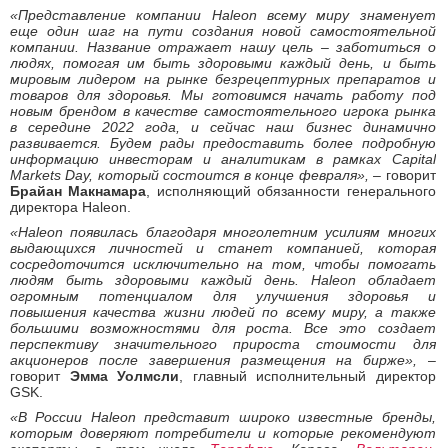
«Представление компании
Haleon всему миру знаменует
еще один шаг на пути создания новой самостоятельной
компании. Название отражает нашу цель – заботиться о
людях, помогая им быть здоровыми каждый день,
и быть
мировым лидером на рынке безрецептурных препаратов и
товаров для здоровья. Мы готовимся начать работу под
новым брендом в качестве самостоятельного игрока рынка
в середине 2022 года, и сейчас наш бизнес динамично
развивается. Будем рады предоставить более подробную
информацию инвесторам и аналитикам в рамках Capital
Market
s
Day, который состоится в конце февраля»,
– говорит
Брайан Макнамара
, исполняющий обязанности генерального
директора Haleon.
«
Haleon появилась благодаря многолетним усилиям многих
выдающихся личностей и станет компанией, которая
сосредоточится исключительно на том, чтобы помогать
людям быть здоровыми каждый день. Haleon обладает
огромным потенциалом для улучшения здоровья и
повышения качества жизни людей по всему миру, а также
большими возможностями для роста. Все это создает
перспективу значительного прироста стоимости для
акционеров после завершения размещения на бирже»,
–
говорит
Эмма Уолмсли
, главный исполнительный директор
GSK.
«В России
Haleon представит широко известные бренды,
которым доверяют потребители и которые рекомендуют