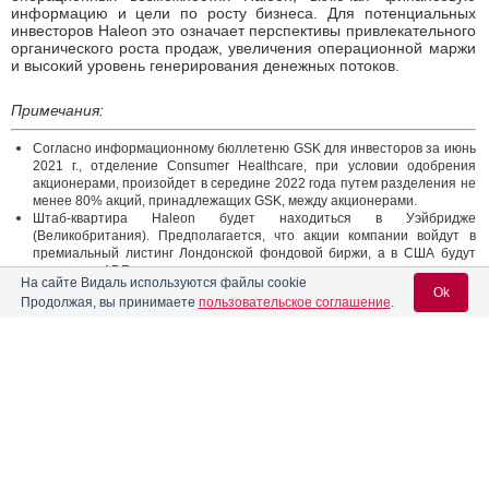
информацию и цели по росту бизнеса. Для потенциальных
инвесторов Haleon это означает перспективы привлекательного
органического роста продаж, увеличения операционной маржи
и высокий уровень генерирования денежных потоков.
Примечания:
Согласно информационному бюллетеню GSK для инвесторов за июнь
2021 г., отделение Consumer Healthcare, при условии одобрения
акционерами, произойдет в середине 2022 года путем разделения не
менее 80% акций, принадлежащих GSK, между акционерами.
Штаб-квартира Haleon будет находиться в Уэйбридже
(Великобритания). Предполагается, что акции компании войдут в
премиальный листинг Лондонской фондовой биржи, а в США будут
выпущены ADR.
На сайте Видаль используются файлы cookie
Ожидается, что новый кампус в Уэйбридже откроется в конце 2024
Ok
Продолжая, вы принимаете
пользовательское соглашение
.
года. Помимо штаб-квартиры, там будут размещены инновационный
исследовательский центр, а также новая высокотехнологичная
научная лаборатория Shopper Science Lab.
В июле 2021 года совет директоров GSK утвердил Брайана
Вход для специалистов
Макнамару в должности и. о. генерального директора, а в декабре
2021 года было объявлено о назначении сэра Дэйва Льюиса на
должность и. о. председателя совета директоров.
E-mail учетной записи Vidal:
24.02.2022
Поделиться
Пароль: