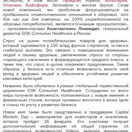
эксперты, в том числе
Терафлю
,
Корега,
Вольтарен
,
Отривин
,
Бифиформ
,
Sensodyne
и многие другие. Став
новой компанией, мы продолжим фокусироваться на
продвижении ответственного отношения к здоровью, что
для нас как для компании, на 100% сосредоточенной на
здоровье потребителей, является основным приоритетом
»,
– прокомментировал
Константинос Лимнидис
, генеральный
директор GSK Consumer Healthcare в России.
Спрос на рынке потребительских товаров для здоровья,
который оценивается в 150 млрд фунтов стерлингов, остается
стабильно высоким. Это связано с повышенным вниманием
людей к своему здоровью, увеличением спроса со стороны
стареющего населения и формирующегося среднего класса, а
также тем, что спрос в целом опережает предложение. Таким
образом, у бизнеса есть отличная возможность внести свой
вклад в здоровье людей и обеспечить устойчивое развитие
ключевых категорий.
Название было объявлено в рамках глобальной торжественной
церемонии GSK Consumer Healthcare. Сотрудники со всего
мира получили возможность познакомиться с новым именем и
фирменным стилем, которые призваны воплотить в жизнь цели
и планы по росту и развитию бизнеса.
Новое имя также было представлено в преддверии
Capital
Market
s
Day –
мероприятия для инвесторов и аналитиков
,
которое пройдет 28 февраля. Его участники получат
дополнительную информацию об общей стратегии, об
операционных возможностях Haleon, включая финансовую