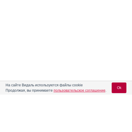
На сайте Видаль используются файлы cookie
Ok
Реклама. ООО «Гриндекс Рус», ИНН 772
6548343
Продолжая, вы принимаете
пользовательское соглашение
.
Вход для специалистов
E-mail учетной записи Vidal: