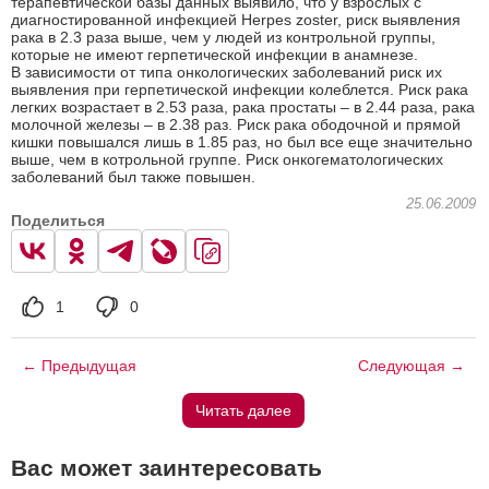
терапевтической базы данных выявило, что у взрослых с
диагностированной инфекцией Herpes zoster, риск выявления
рака в 2.3 раза выше, чем у людей из контрольной группы,
которые не имеют герпетической инфекции в анамнезе.
В зависимости от типа онкологических заболеваний риск их
выявления при герпетической инфекции колеблется. Риск рака
легких возрастает в 2.53 раза, рака простаты – в 2.44 раза, рака
молочной железы – в 2.38 раз. Риск рака ободочной и прямой
кишки повышался лишь в 1.85 раз, но был все еще значительно
выше, чем в котрольной группе. Риск онкогематологических
заболеваний был также повышен.
25.06.2009
Поделиться
1
0
← Предыдущая
Следующая →
Читать далее
Вас может заинтересовать