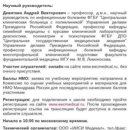
Научный руководитель:
Девяткин Андрей Викторович
– профессор, д.м.н., научный
руководитель по инфекционным болезням ФГБУ "Центральная
клиническая больница с поликлиникой" Управления делами
Президента Российской Федерации, профессор кафедры
семейной медицины с курсами клинической лабораторной
диагностики, психиатрии и психотерапии ФГБУ ДПО
"Центральная государственная медицинская академия"
Управления делами Президента Российской Федерации,
профессор курса инфекционных болезней кафедры
многопрофильной клинической подготовки факультета
фундаментальной медицины МГУ им. М.В. Ломоносова.
Участие слушателей:
онлайн
на сайте www.eecmedical.ru, без
очного присутствия.
Баллы НМО:
заявка по учебному мероприятию направлена в
Комиссию по оценке учебных мероприятий и материалов для
НМО Минздрава России для последующего начисления баллов
участникам.
Регистрация:
для подключения к школе необходимо пройти
регистрацию на сайте
www.eecmedical.ru
. После прохождения
регистрации ссылка на трансляцию будет доступна в личном
кабинете слушателя.
Начало в 10:00 по московскому времени.
Технический организатор:
ООО «ИИСИ Медикал», тел./факс: