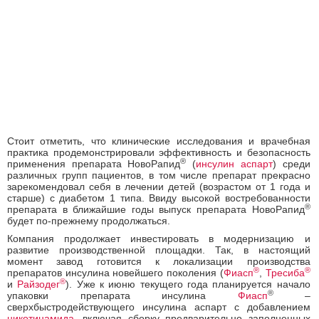
Стоит отметить, что клинические исследования и врачебная
практика продемонстрировали эффективность и безопасность
®
применения препарата НовоРапид
(
инсулин аспарт
) среди
различных групп пациентов, в том числе препарат прекрасно
зарекомендовал себя в лечении детей (возрастом от 1 года и
старше) с диабетом 1 типа. Ввиду высокой востребованности
®
препарата в ближайшие годы выпуск препарата НовоРапид
будет по-прежнему продолжаться.
Компания продолжает инвестировать в модернизацию и
развитие производственной площадки. Так, в настоящий
момент завод готовится к локализации производства
®
®
препаратов инсулина новейшего поколения (
Фиасп
,
Тресиба
®
и
Райзодег
). Уже к июню текущего года планируется начало
®
упаковки препарата инсулина
Фиасп
–
сверхбыстродействующего инсулина аспарт с добавлением
никотинамида
, включая сборку предварительно заполненных