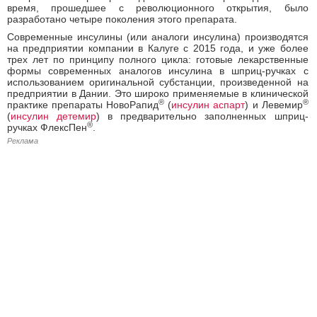
время, прошедшее с революционного открытия, было
разработано четыре поколения этого препарата.
Современные инсулины (или аналоги инсулина) производятся
на предприятии компании в Калуге с 2015 года, и уже более
трех лет по принципу полного цикла: готовые лекарственные
формы современных аналогов инсулина в шприц-ручках с
использованием оригинальной субстанции, произведенной на
предприятии в Дании. Это широко применяемые в клинической
®
®
практике препараты НовоРапид
(
инсулин аспарт
) и Левемир
(
инсулин детемир
) в предварительно заполненных шприц-
®
ручках ФлексПен
.
Реклама