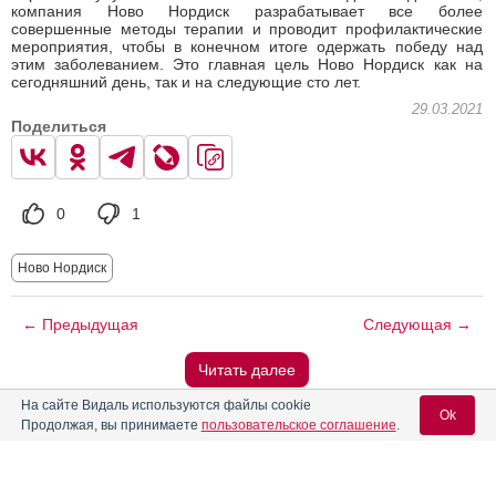
компания Ново Нордиск разрабатывает все более
совершенные методы терапии и проводит профилактические
мероприятия, чтобы в конечном итоге одержать победу над
этим заболеванием. Это главная цель Ново Нордиск как на
сегодняшний день, так и на следующие сто лет.
29.03.2021
Поделиться
0
1
Ново Нордиск
← Предыдущая
Следующая →
Читать далее
На сайте Видаль используются файлы cookie
Ok
Вас может заинтересовать
Продолжая, вы принимаете
пользовательское соглашение
.
Состоится вебинар "Гиперпролактинемия у мужчин"