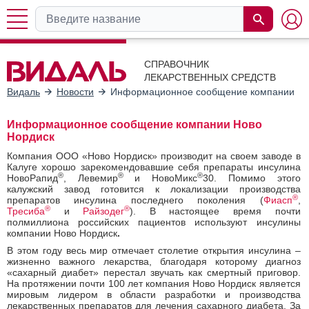
СПРАВОЧНИК
ЛЕКАРСТВЕННЫХ СРЕДСТВ
Видаль
Новости
Информационное сообщение компании Но
Информационное сообщение компании Ново
Нордиск
Компания ООО «Ново Нордиск» производит на своем заводе в
Калуге хорошо зарекомендовавшие себя препараты инсулина
®
®
®
НовоРапид
, Левемир
и НовоМикс
30. Помимо этого
калужский завод готовится к локализации производства
®
препаратов инсулина последнего поколения (
Фиасп
,
®
®
Тресиба
и
Райзодег
). В настоящее время почти
полмиллиона российских пациентов используют инсулины
компании Ново Нордиск
.
В этом году весь мир отмечает столетие открытия инсулина –
жизненно важного лекарства, благодаря которому диагноз
«сахарный диабет» перестал звучать как смертный приговор.
На протяжении почти 100 лет компания Ново Нордиск является
мировым лидером в области разработки и производства
лекарственных препаратов для лечения сахарного диабета. За