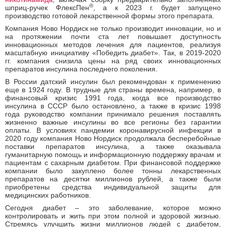
®
шприц-ручек ФлексПен
, а к 2023 г. будет запущено
производство готовой лекарственной формы этого препарата.
Компания Ново Нордиск не только производит инновации, но и
на протяжении почти ста лет повышает доступность
инновационных методов лечения для пациентов, реализуя
масштабную инициативу «Победить диабет». Так, в 2019-2020
гг. компания снизила цены на ряд своих инновационных
препаратов инсулина последнего поколения.
В России датский инсулин был рекомендован к применению
еще в 1924 году. В трудные для страны времена, например, в
финансовый кризис 1991 года, когда все производство
инсулина в СССР было остановлено, а также в кризис 1998
года руководство компании принимало решения поставлять
жизненно важные инсулины во все регионы без гарантии
оплаты. В условиях пандемии коронавирусной инфекции в
2020 году компания Ново Нордиск продолжала бесперебойные
поставки препаратов инсулина, а также оказывала
гуманитарную помощь и информационную поддержку врачам и
пациентам с сахарным диабетом. При финансовой поддержке
компании было закуплено более тонны лекарственных
препаратов на десятки миллионов рублей, а также были
приобретены средства индивидуальной защиты для
медицинских работников.
Сегодня диабет – это заболевание, которое можно
контролировать и жить при этом полной и здоровой жизнью.
Стремясь улучшить жизни миллионов людей с диабетом,