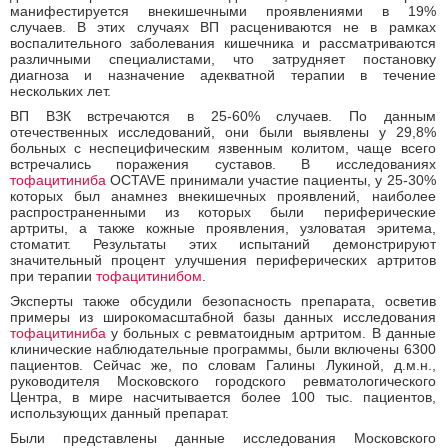
манифестируется внекишечными проявлениями в 19%
случаев. В этих случаях ВП расцениваются не в рамках
воспалительного заболевания кишечника и рассматриваются
различными специалистами, что затрудняет постановку
диагноза и назначение адекватной терапии в течение
нескольких лет.
ВП ВЗК встречаются в 25-60% случаев. По данным
отечественных исследований, они были выявлены у 29,8%
больных с неспецифическим язвенным колитом, чаще всего
встречались поражения суставов. В исследованиях
тофацитиниба
OCTAVE принимали участие пациенты, у 25-30%
которых был анамнез внекишечных проявлений, наиболее
распространенными из которых были периферические
артриты, а также кожные проявления, узловатая эритема,
стоматит. Результаты этих испытаний демонстрируют
значительный процент улучшения периферических артритов
при терапии
тофацитинибом
.
Эксперты также обсудили безопасность препарата, осветив
примеры из широкомасштабной базы данных исследования
тофацитиниба
у больных с ревматоидным артритом. В данные
клинические наблюдательные программы, были включены 6300
пациентов. Сейчас же, по словам Галины Лукиной, д.м.н.,
руководителя Московского городского ревматологического
Центра, в мире насчитывается более 100 тыс. пациентов,
использующих данный препарат.
Были представлены данные исследования Московского