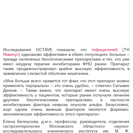
Исследования OCTAVE показали, что
тофацитиниб
(ТН
Яквинус
) одинаково эффективен в обеих популяциях больных –
прежде нелеченых биологическими препаратами и тех, кто уже
имел неудачу терапии ингибиторами ФНО ранее. Препарат
также продемонстрировал крайне высокую эффективность в
заживлении слизистой оболочки кишечника.
«Мне больше всего нравится тот факт, что этот препарат можно
применять перорально – это очень удобно, – отметил Сильвио
Данезе. – Также важно, что препарат имеет очень высокую
эффективность у пациентов, которые ранее получали лечение
другими биологическими препаратами, в частности
ингибиторами фактора некроза опухоли альфа. Безусловно,
еще одним очень важным фактором является фармако-
экономическая эффективность этого препарата».
Елена Белоусова, д.м.н, профессор, руководитель отделения
гастроэнтерологии Московского областного научно-
исследовательского клинического института им. М. Ф.