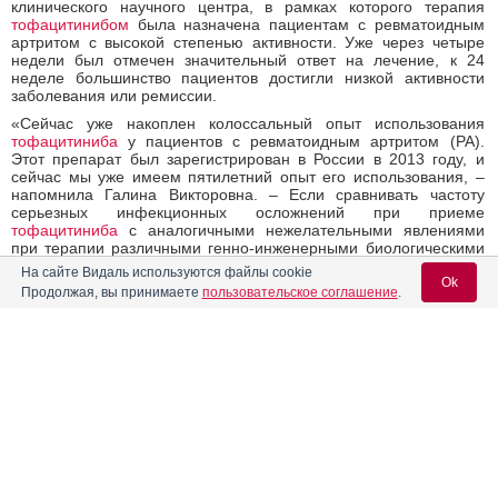
клинического научного центра, в рамках которого терапия
тофацитинибом
была назначена пациентам с ревматоидным
артритом с высокой степенью активности. Уже через четыре
недели был отмечен значительный ответ на лечение, к 24
неделе большинство пациентов достигли низкой активности
заболевания или ремиссии.
«Сейчас уже накоплен колоссальный опыт использования
тофацитиниба
у пациентов с ревматоидным артритом (РА).
Этот препарат был зарегистрирован в России в 2013 году, и
сейчас мы уже имеем пятилетний опыт его использования, –
напомнила Галина Викторовна. – Если сравнивать частоту
серьезных инфекционных осложнений при приеме
тофацитиниба
с аналогичными нежелательными явлениями
при терапии различными генно-инженерными биологическими
препаратами, которые используются при лечении
На сайте Видаль используются файлы cookie
ревматоидного артрита – а у нас их на сегодняшний день
Ok
Продолжая, вы принимаете
пользовательское соглашение
.
восемь, можно отметить, что их частота сопоставима с таковой
при лечении всеми блокаторами ФНО и препаратами
абатацептом
,
ритуксимабом
и
тоцилизумабом
».
Эксперт подвела итог дискуссии, заключив, что актуальные
Вход для специалистов
исследования свидетельствует о достаточно высокой
эффективности и хорошей переносимости
тофацитиниба
и о
E-mail учетной записи Vidal:
важности дальнейшего изучения в клинической практике.
03.12.2018
Поделиться
Пароль: