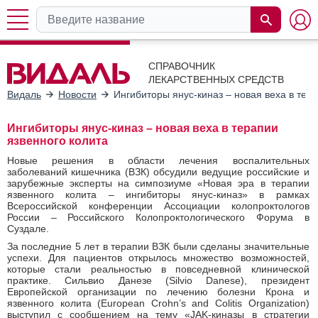
СПРАВОЧНИК
ЛЕКАРСТВЕННЫХ СРЕДСТВ
Видаль
Новости
Ингибиторы янус-киназ – новая веха в тер
Ингибиторы янус-киназ – новая веха в терапии
язвенного колита
Новые решения в области лечения воспалительных
заболеваний кишечника (ВЗК) обсудили ведущие российские и
зарубежные эксперты на симпозиуме «Новая эра в терапии
язвенного колита – ингибиторы янус-киназ» в рамках
Всероссийской конференции Ассоциации колопроктологов
России – Российского Колопроктологического Форума в
Суздале.
За последние 5 лет в терапии ВЗК были сделаны значительные
успехи. Для пациентов открылось множество возможностей,
которые стали реальностью в повседневной клинической
практике. Сильвио Данезе (Silvio Danese), президент
Европейской организации по лечению болезни Крона и
язвенного колита (European Crohn’s and Colitis Organization)
выступил с сообщением на тему «JAK-киназы в стратегии