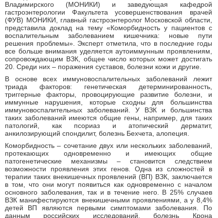
Владимирского (МОНИКИ) и заведующая кафедрой
гастроэнтерологии Факультета усовершенствования врачей
(ФУВ) МОНИКИ, главный гастроэнтеролог Московской области,
представила доклад на тему «Коморбидность у пациентов с
воспалительным заболеванием кишечника: новые пути
решения проблемы». Эксперт отметила, что в последние годы
все больше внимания уделяется аутоиммунным проявлениям,
сопровождающим ВЗК, общее число которых может достигать
20. Среди них – поражения суставов, болезни кожи и другие.
В основе всех иммуновоспалительных заболеваний лежит
триада факторов: генетическая детерминированность,
триггерные факторы, провоцирующие развитие болезни, и
иммунные нарушения, которые сходны для большинства
иммуновоспалительных заболеваний. У ВЗК и большинства
таких заболеваний имеются общие гены, например, для таких
патологий, как псориаз и атопический дерматит,
анкилозирующий спондилит, болезнь Бехчета, алопеция.
Коморбидность – сочетание двух или нескольких заболеваний,
протекающих одновременно и имеющих общие
патогенетические механизмы – становится следствием
возможности проявления этих генов. Одна из сложностей в
терапии таких внекишечных проявлений (ВП) ВЗК, заключается
в том, что они могут появиться как одновременно с началом
основного заболевания, так и в течение него. В 25% случаев
ВЗК манифестируются внекишечными проявлениями, а у 8,4%
детей ВП являются первыми симптомами заболевания. По
данным российских исследований, болезнь Крона