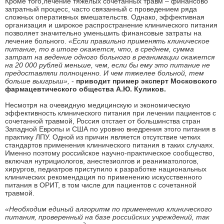
Кроме того,лечение тяжелых сочетанных травм – финансово
затратный процесс, часто связанный с проведением ряда
сложных оперативных вмешательств. Однако, эффективная
организация и широкое распространение клинического питания
позволяет значительно уменьшить финансовые затраты на
лечение больного.
«Если правильно применять клиническое
питание, то в итоге окажется, что, в среднем, сумма
затрат на ведение одного больного в реанимации окажется
на 20 000 рублей меньше, чем, если бы ему это питание не
предоставляли полноценно. И чем тяжелее больной, тем
больше выигрыш»,
-
приводит пример эксперт Московского
фармацевтического общества А.Ю. Куликов.
Несмотря на очевидную медицинскую и экономическую
эффективность клинического питания при лечении пациентов с
сочетанной травмой, Россия отстает от большинства стран
Западной Европы и США по уровню внедрения этого питания в
практику ЛПУ. Одной из причин является отсутствие четких
стандартов применения клинического питания в таких случаях.
Именно поэтому российское научно-практическое сообщество,
включая нутрициологов, анестезиолгов и реаниматологов,
хирургов, педиатров приступило к разработке национальных
клинических рекомендация по применению искусственного
питания в ОРИТ, в том числе для пациентов с сочетанной
травмой.
«Необходим единый алгоритм по применению клинического
питания, проверенный на базе российских учреждений, так