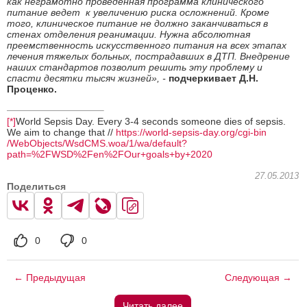
как неграмотно проведенная программа клинического
питание ведет к увеличению риска осложнений. Кроме
того, клиническое питание не должно заканчиваться в
стенах отделения реанимации. Нужна абсолютная
преемственность искусственного питания на всех этапах
лечения тяжелых больных, пострадавших в ДТП. Внедрение
наших стандартов позволит решить эту проблему и
спасти десятки тысяч жизней», -
подчеркивает Д.Н.
Проценко.
[*]
World Sepsis Day. Every 3-4 seconds someone dies of sepsis.
We aim to change that //
https:
/
/world-sepsis-day.org
/cgi-bin
/WebObjects
/WsdCMS.woa
/1
/wa
/default?
path=%2FWSD%2Fen%2FOur+goals+by+2020
27.05.2013
Поделиться
0
0
← Предыдущая
Следующая →
Читать далее