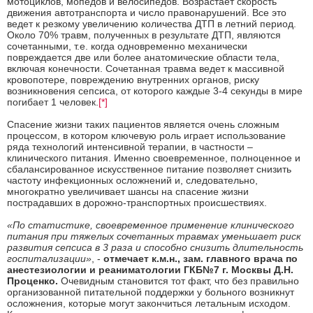
мотоциклов, мопедов и велосипедов. Возрастает скорость
движения автотранспорта и число правонарушений. Все это
ведет к резкому увеличению количества ДТП в летний период.
Около 70% травм, полученных в результате ДТП, являются
сочетанными, т.е. когда одновременно механически
повреждается две или более анатомические области тела,
включая конечности. Сочетанная травма ведет к массивной
кровопотере, повреждению внутренних органов, риску
возникновения сепсиса, от которого каждые 3-4 секунды в мире
погибает 1 человек.
[*]
Спасение жизни таких пациентов является очень сложным
процессом, в котором ключевую роль играет использование
ряда технологий интенсивной терапии, в частности –
клинического питания. Именно своевременное, полноценное и
сбалансированное искусственное питание позволяет снизить
частоту инфекционных осложнений и, следовательно,
многократно увеличивает шансы на спасение жизни
пострадавших в дорожно-транспортных происшествиях.
«По статистике, своевременное применение клинического
питания при тяжелых сочетанных травмах уменьшает риск
развития сепсиса в 3 раза и способно снизить длительность
госпитализации»
, -
отмечает
к.м.н., зам. главного врача по
анестезиологии и реаниматологии ГКБ№7 г. Москвы Д.Н.
Проценко.
Очевидным становится тот факт, что без правильно
организованной питательной поддержки у больного возникнут
осложнения, которые могут закончиться летальным исходом.