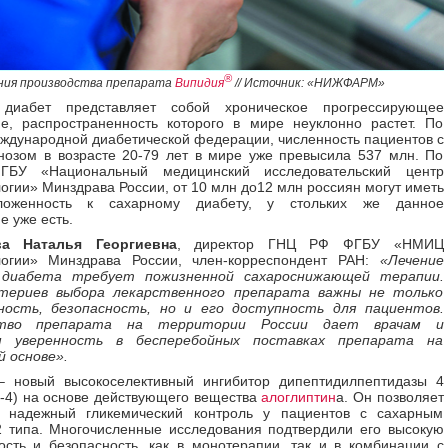
®
ния производства препарата
Випидия
// Источник: «НИЖФАРМ»
диабет представляет собой хроническое прогрессирующее
е, распространенность которого в мире неуклонно растет. По
дународной диабетической федерации, численность пациентов с
нозом в возрасте 20-79 лет в мире уже превысила 537 млн. По
ГБУ «Национальный медицинский исследовательский центр
огии» Минздрава России, от 10 млн до12 млн россиян могут иметь
оложенность к сахарному диабету, у стольких же данное
е уже есть.
а Наталья Георгиевна
, директор ГНЦ РФ ФГБУ «НМИЦ
логии» Минздрава России, член-корреспондент РАН:
«Лечение
 диабета требует пожизненной сахароснижающей терапии.
териев выбора лекарственного препарата важны не только
ость, безопасность, но и его доступность для пациентов.
ство препарата на территории России дает врачам и
м уверенность в бесперебойных поставках препарата на
 основе».
 новый высокоселективный ингибитор дипептидилпептидазы 4
-4) на основе действующего вещества
алоглиптин
а. Он позволяет
ь надежный гликемический контроль у пациентов с сахарным
 типа. Многочисленные исследования подтвердили его высокую
сть и безопасность, как в монотерапии, так и в комбинации с