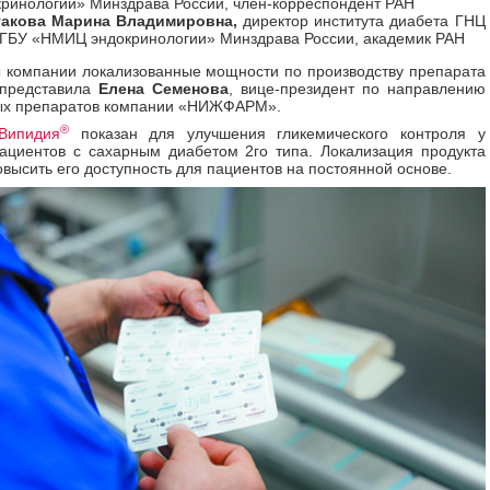
кринологии» Минздрава России, член-корреспондент РАН
акова Марина Владимировна,
директор института диабета ГНЦ
ГБУ «НМИЦ эндокринологии» Минздрава России, академик РАН
 компании локализованные мощности по производству препарата
 представила
Елена Семенова
,
вице-президент по направлению
ых препаратов компании «НИЖФАРМ».
®
Випидия
показан для улучшения гликемического контроля у
ациентов с сахарным диабетом 2го типа. Локализация продукта
овысить его доступность для пациентов на постоянной основе.