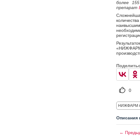
более 15
препарат
Сложнейша
количеств
наивысши
необходим
регистраци
Результат
«НИЖФАРМ
производст
Поделить
0
НИЖФАРМ г
Описания 
← Предыд