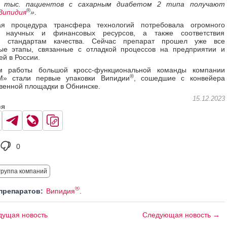
5 тыс. пациентов с сахарным диабетом 2 типа получают
®
Випидия
»
.
я процедура трансфера технологий потребовала огромного
а научных и финансовых ресурсов, а также соответствия
м стандартам качества. Сейчас препарат прошел уже все
ые этапы, связанные с отладкой процессов на предприятии и
ей в России.
ом работы большой кросс-функциональной команды компании
®
» стали первые упаковки Випидии
, сошедшие с конвейера
венной площадки в Обнинске.
15.12.2023
ся
0
руппа компаний
®
препаратов:
Випидия
.
ущая новость
Следующая новость →