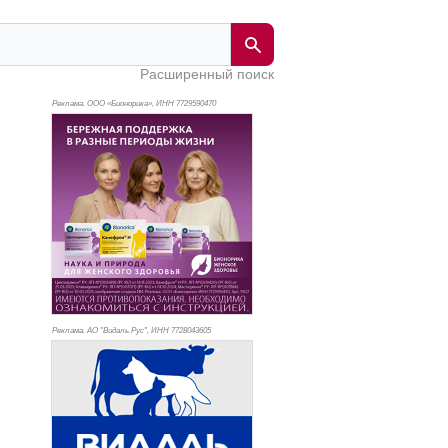
Расширенный поиск
Реклама. ООО «Бионорика», ИНН 772
9590470
Реклама. АО "Видаль Рус", ИНН 772
8043605