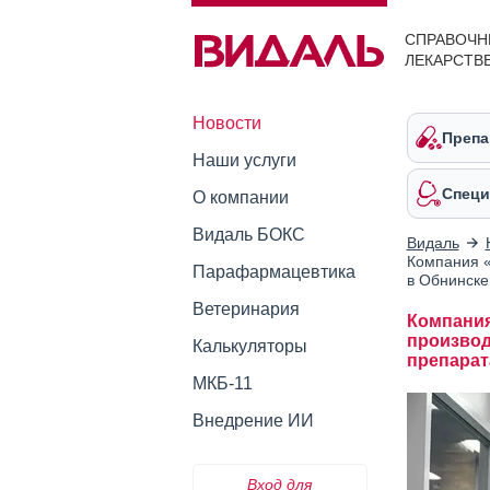
СПРАВОЧН
ЛЕКАРСТВ
Новости
Препа
Наши услуги
Специ
О компании
Видаль БОКС
Видаль
Компания 
Парафармацевтика
в Обнинске
Ветеринария
Компания
производ
Калькуляторы
препарат
МКБ-11
Внедрение ИИ
Вход для