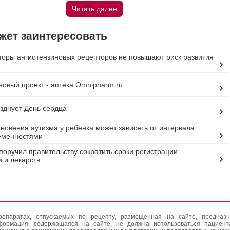
Читать далее
жет заинтересовать
торы ангиотензиновых рецепторов не повышают риск развития
новый проект - аптека Omnipharm.ru
зднует День сердца
кновения аутизма у ребенка может зависеть от интервала
еменностями
поручил правительству сократить сроки регистрации
 и лекарств
епаратах, отпускаемых по рецепту, размещенная на сайте, предназн
формация, содержащаяся на сайте, не должна использоваться пациен