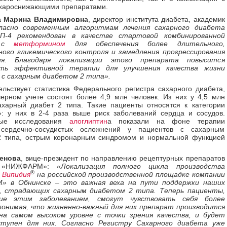
ахароснижающими препаратами.
а Марина Владимировна
, директор института диабета, академик
ласно современным алгоритмам лечения сахарного диабета
П-4 рекомендован в качестве стартовой комбинированной
и с
метформином
для обеспечения более длительного,
ого гликемического контроля и замедления прогрессирования
ния. Благодаря локализации этого препарата повысится
сть эффективной терапии для улучшения качества жизни
 с сахарным диабетом 2 типа».
ельствует статистика Федерального регистра сахарного диабета,
ерном учете состоят более 4,9 млн человек. Из них у 4,5 млн
харный диабет 2 типа. Такие пациенты относятся к категории
: у них в 2-4 раза выше риск заболеваний сердца и сосудов.
ные исследования
алоглиптин
а показали на фоне терапии
сердечно-сосудистых осложнений у пациентов с сахарным
2 типа, острым коронарным синдромом и нормальной функцией
енова
, вице-президент по направлению рецептурных препаратов
 «НИЖФАРМ»:
«Локализация полного цикла производства
®
а
Випидия
на российской производственной площадке компании
 в Обнинске – это важная веха на пути поддержки наших
, страдающих сахарным диабетом 2 типа. Теперь пациенты,
ие этим заболеванием, смогут чувствовать себя более
понимая, что жизненно-важный для них препарат производится
 на самом высоком уровне с точки зрения качества, и будет
ступен для них. Согласно Регистру Сахарного диабета уже