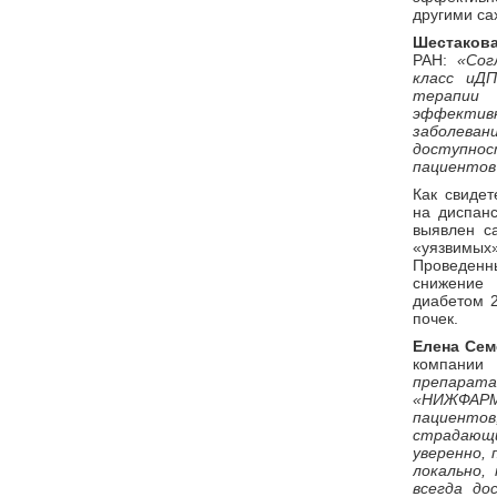
другими с
Шестаков
РАН:
«Сог
класс иДП
терапи
эффективн
заболева
доступно
пациентов
Как свидет
на диспанс
выявлен са
«уязвимых»
Проведен
снижение 
диабетом 
почек.
Елена Сем
компании
препарат
«НИЖФАРМ»
пациентов
страдающ
уверенно, 
локально,
всегда до