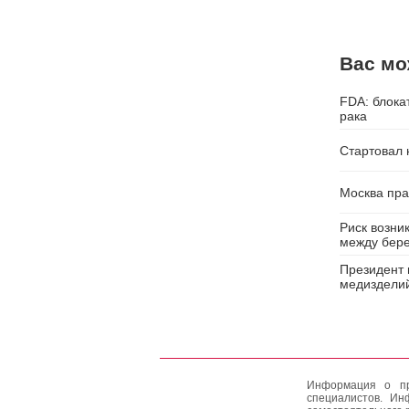
Вас мо
FDA: блока
рака
Стартовал 
Москва пра
Риск возни
между бер
Президент 
медизделий
Информация о пр
специалистов. Ин