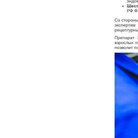
эндо
Шест
РФ Ф
Со стороны
экспертам
рецептурн
Препарат
взрослых п
позволит п