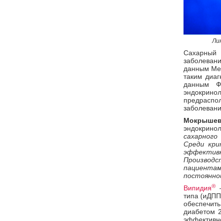
Ли
Сахарный 
заболевани
данным Меж
таким диаг
данным Ф
эндокринол
предрасп
заболевани
Мокрышев
эндокрино
сахарного
Среди кри
эффективн
Производ
пациента
постоянной
®
Випидия
–
типа (иДПП
обеспечит
диабетом 2
эффективно