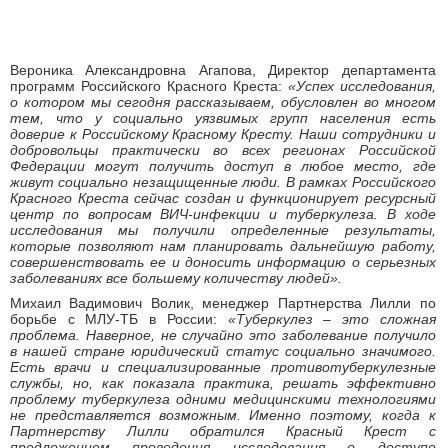
Вероника Александровна Агапова, Директор департамента
программ Российского Красного Креста:
«Успех исследования,
о котором мы сегодня рассказываем, обусловлен во многом
тем, что у социально уязвимых групп населения есть
доверие к Российскому Красному Кресту. Наши сотрудники и
добровольцы практически во всех регионах Российской
Федерации могут получить доступ в любое место, где
живут социально незащищенные люди. В рамках Российского
Красного Креста сейчас создан и функционирует ресурсный
центр по вопросам ВИЧ-инфекции и туберкулеза. В ходе
исследования мы получили определенные результаты,
которые позволяют нам планировать дальнейшую работу,
совершенствовать ее и доносить информацию о серьезных
заболеваниях все большему количеству людей».
Михаил Вадимович Волик, менеджер Партнерства Лилли по
борьбе с МЛУ-ТБ в России:
«Туберкулез – это сложная
проблема. Наверное, не случайно это заболевание получило
в нашей стране юридический статус социально значимого.
Есть врачи и специализированные противотуберкулезные
службы, но, как показала практика, решать эффективно
проблему туберкулеза одними медицинскими технологиями
не представляется возможным. Именно поэтому, когда к
Партнерству Лилли обратился Красный Крест с
предложением проведения исследования о доступе