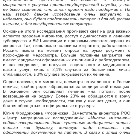
мигрантов к услугам противотуберкулезной службы, у нас
не было сомнений, что этот проект надо поддержать. На
наш взгляд, данное исследование очень актуально, и,
надеемся, оно будет представлять интерес и для общества
в целом, и для государственных структур».
Основные итоги исследования проливают свет на ряд важных
аспектов здоровья мигрантов, доступ к диагностике и лечению
туберкулеза и ВИЧ-инфекции и правовым аспектам охраны их
здоровья. Так, лишь около половины мигрантов, работающих в
России, имели на момент опроса на руках документ о
прохождении медосмотра. Больше половины мигрантов не
имеют юридически оформленных отношений с работодателем,
и, как следствие, не получают социального и медицинского
пакета услуг; лишь в 2,1% случаев их больничные листы
оплачиваются, в 3% случаев покрывается их лечение.
Опрос показал, что мигранты, несмотря на купленные в России
полисы, крайне редко обращаются за медицинской помощью.
В основном они оставляют лечение «на потом», после
возвращения на родину. Более 23% не обращаются к врачу
даже в случае необходимости, так как у них нет денег, и они
боятся обращаться в официальные структуры.
Юлия Фридриховна Флоринская, Заместитель директора РОО
«Центр миграционных исследований»:
«Многие мигранты
сейчас воспринимают даже купленные медицинские полисы
только как бумажку, которую надо показать при
оформлении документов на патент. В связи с этим очень