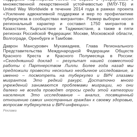
множественной лекарственной устойчивостью (МЛУ-ТБ) и
United Way Worldwide в течение 2014 года в рамках проекта
«Усиление адвокативной поддержки и мер по профилактике
туберкулеза в сообществах мигрантов». Размер выборки носил
региональный характер и составил 1750 мигрантов в
Казахстане, Кыргызстане и Таджикистане, а также в пяти
регионах Российской Федерации: Москве, Московской области,
Волгограде, Оренбурге и Тамбове.
Даврон Мансурович Мухамадиев, Глава Регионального
Представительства Международной Федерации Обществ
Красного Креста и Красного Полумесяца в России:
«Сегодняшний доклад – результат нашей совместной
работы с Партнерством Лилли. Более года назад мы
предложили провести несколько необычное исследование, а
именно – посмотреть на туберкулез и ВИЧ глазами
мигрантов. Это редкий ракурс. Достаточно много
учреждений занимаются проблемами миграции, но они
далеко не всегда проводят опросы среди этой категории
населения. Это исследование – анализ, посвященный
отношению самих иностранных граждан к своему здоровью,
вопросам туберкулеза и ВИЧ-инфекции».
Реклама