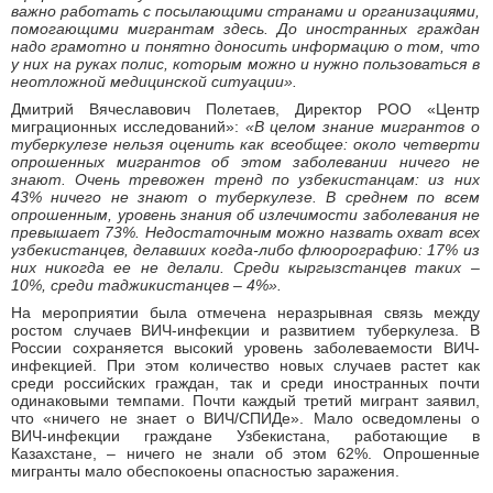
важно работать с посылающими странами и организациями,
помогающими мигрантам здесь. До иностранных граждан
надо грамотно и понятно доносить информацию о том, что
у них на руках полис, которым можно и нужно пользоваться в
неотложной медицинской ситуации».
Дмитрий Вячеславович Полетаев, Директор РОО «Центр
миграционных исследований»:
«В целом знание мигрантов о
туберкулезе нельзя оценить как всеобщее: около
четверти
опрошенных мигрантов об этом заболевании ничего не
знают. Очень тревожен тренд по узбекистанцам: из них
43% ничего не знают о туберкулезе. В среднем по всем
опрошенным, уровень знания об излечимости заболевания не
превышает 73%. Недостаточным можно назвать охват всех
узбекистанцев, делавших когда-либо флюорографию: 17% из
них никогда ее не делали. Среди кыргызстанцев таких –
10%, среди таджикистанцев – 4%».
На мероприятии была отмечена неразрывная связь между
ростом случаев ВИЧ-инфекции и развитием туберкулеза. В
России сохраняется высокий уровень заболеваемости ВИЧ-
инфекцией. При этом количество новых случаев растет как
среди российских граждан, так и среди иностранных почти
одинаковыми темпами. Почти каждый третий мигрант заявил,
что «ничего не знает о ВИЧ/СПИДе». Мало осведомлены о
ВИЧ-инфекции граждане Узбекистана, работающие в
Казахстане, – ничего не знали об этом 62%. Опрошенные
мигранты мало обеспокоены опасностью заражения.