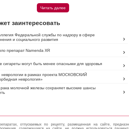
Читать далее
жет заинтересовать
оллегия Федеральной службы по надзору в сфере
нения и социального развития
ило препарат Namenda XR
 сигареты могут быть менее опасными для здоровья
о неврологии в рамках проекта МОСКОВСКИЙ
орбидная неврология»
 рака молочной железы сохраняет высокие шансы
еть
епаратах, отпускаемых по рецепту, размещенная на сайте, предназн
формация, содержащаяся на сайте, не должна использоваться пациен