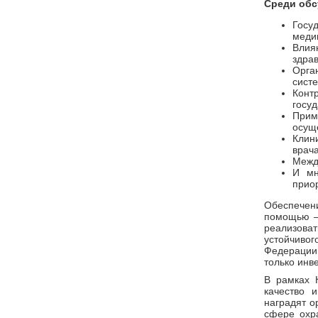
Среди обс
Госу
меди
Влия
здра
Орга
сист
Конт
госу
Прим
осущ
Клин
врач
Межд
И мн
прио
Обеспечен
помощью – 
реализов
устойчиво
Федерации
только инв
В рамках 
качество 
наградят о
сфере охр