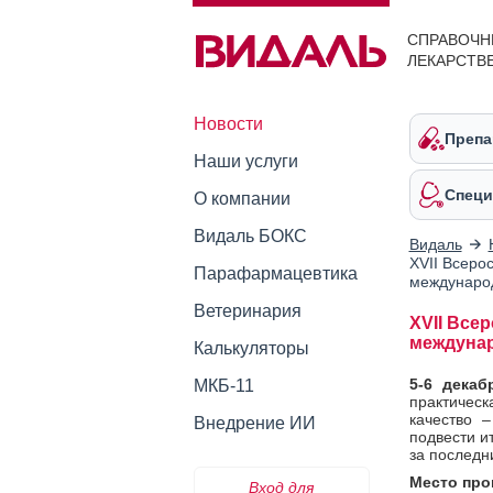
СПРАВОЧН
ЛЕКАРСТВ
Новости
Препа
Наши услуги
Специ
О компании
Видаль БОКС
Видаль
XVII Всеро
Парафармацевтика
международ
Ветеринария
XVII Все
междунар
Калькуляторы
5-6 дека
МКБ-11
практиче
качество 
Внедрение ИИ
подвести и
за последни
Место про
Вход для