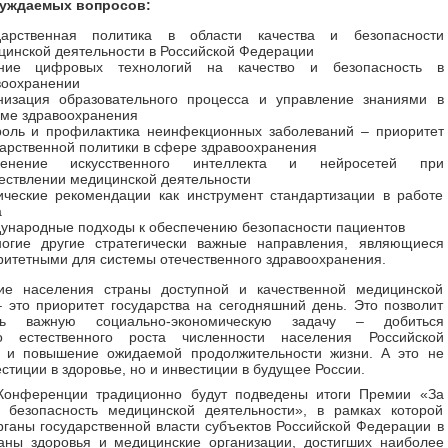
уждаемых вопросов:
дарственная политика в области качества и безопасности
цинской деятельности в Российской Федерации
ние цифровых технологий на качество и безопасность в
воохранении
низация образовательного процесса и управление знаниями в
еме здравоохранения
роль и профилактика неинфекционных заболеваний – приоритет
дарственной политики в сфере здравоохранения
енение искусственного интеллекта и нейросетей при
ествлении медицинской деятельности
ические рекомендации как инструмент стандартизации в работе
а
ународные подходы к обеспечению безопасности пациентов
огие другие стратегически важные направления, являющиеся
ритетными для системы отечественного здравоохранения.
ие населения страны доступной и качественной медицинской
это приоритет государства на сегодняшний день. Это позволит
ать важную социально-экономическую задачу – добиться
го естественного роста численности населения Российской
 и повышение ожидаемой продолжительности жизни. А это не
естиции в здоровье, но и инвестиции в будущее России.
Конференции традиционно будут подведены итоги Премии «За
и безопасность медицинской деятельности», в рамках которой
рганы государственной власти субъектов Российской Федерации в
аны здоровья и медицинские организации, достигших наиболее