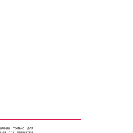
ачена только для
тами для принятия