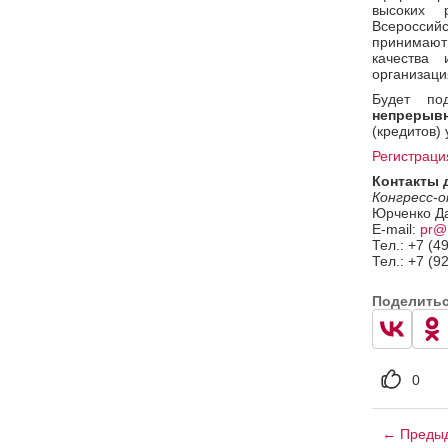
высоких 
Всероссийс
принимают
качества 
организаци
Будет по
непрерыв
(кредитов) 
Регистраци
Контакты 
Конгресс-
Юрченко Д
E-mail:
pr@
Тел.: +7 (4
Тел.: +7 (9
Поделить
0
← Предыд