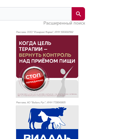
Расширенный поиск
Реклама. ООО "Изварино Фарма", ИНН 500
3022562
Реклама. АО "Видаль Рус", ИНН 772
8043605