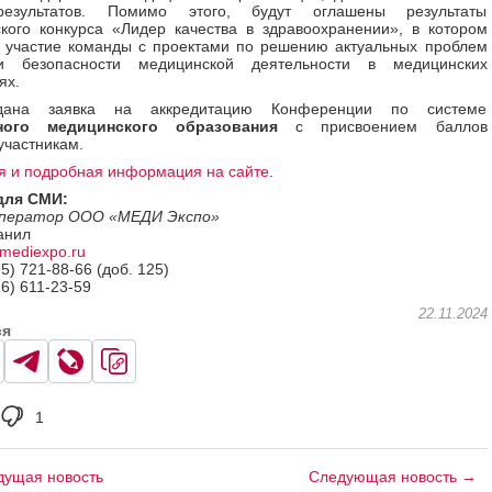
результатов. Помимо этого, будут оглашены результаты
кого конкурса «Лидер качества в здравоохранении», в котором
 участие команды с проектами по решению актуальных проблем
и безопасности медицинской деятельности в медицинских
ях.
дана заявка на аккредитацию Конференции по системе
ного медицинского образования
с присвоением баллов
участникам.
я и подробная информация на сайте
.
для СМИ:
оператор ООО «МЕДИ Экспо»
анил
mediexpo.ru
95) 721-88-66 (доб. 125)
26) 611-23-59
22.11.2024
ся
1
ущая новость
Следующая новость →