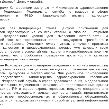
и Деловой Центр + онлайн.
орами Конференции выступают − Министерство здравоохранения
ой Федерации, Федеральная служба по надзору в сфере
ранения и ФГБУ «Национальный институт качества»
дзора.
ной раз Конференция станет центром притяжения для
оров здравоохранения со всей страны, а главное − открытой
й федерального уровня для выявления потребностей и
ей всех заинтересованных сторон: государства, врачебного и
ого сообществ. Участники смогут узнать о лучших практиках
я качеством в здравоохранении, которые уже доказали свою
сть, перенять успешный опыт коллег и масштабировать практики
гионы, что способствует повышению доступности и качества
ой медицинской помощи.
ме Конференции
‒ пленарное заседание с участием первых лиц
равоохранения, секционные заседания, стратегические сессии,
олы, дискуссии и мастер-классы. Для участников Конференции
представители Министерства здравоохранения Российской
, Федеральной службы в сфере здравоохранения, Федерального
ательного медицинского страхования, территориальные органы
бъектов РФ в сфере охраны здоровья, ведущие специалисты в
чества, руководители медицинских организаций, представители
х вузов, профессиональных и общественных объединений,
делятся передовыми знаниями и самой актуальной информацией
ст.