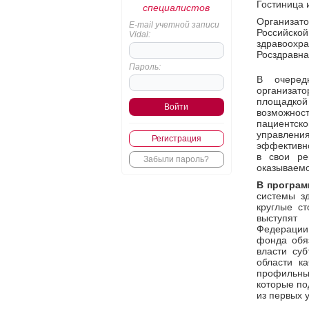
Гостиница 
специалистов
Организат
E-mail учетной записи
Российск
Vidal:
здравоох
Росздравна
Пароль:
В очеред
организат
площадко
возможност
пациентск
управлени
Регистрация
эффективно
в свои ре
Забыли пароль?
оказываем
В програм
системы зд
круглые ст
выступят 
Федерации
фонда обяз
власти су
области ка
профильны
которые по
из первых у