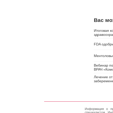
Вас мо
Итоговая к
здравоохра
FDA одобр
Ментоловые
Вебинар п
ВРАЧ «Ком
Лечение от
заберемен
Информация о пр
специалистов. Ин