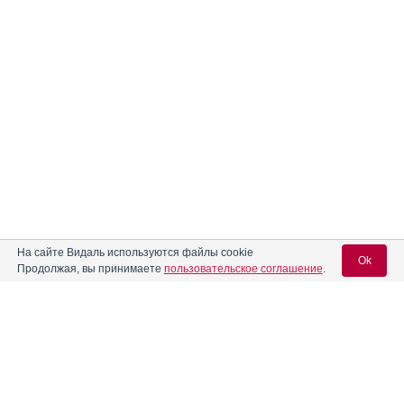
На сайте Видаль используются файлы cookie
Реклама. АО «Р-Фарм», ИНН 772
6311464
Ok
Продолжая, вы принимаете
пользовательское соглашение
.
Вход для специалистов
E-mail учетной записи Vidal: