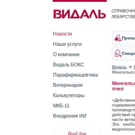
СПРАВОЧН
ЛЕКАРСТВ
Новости
Препа
Наши услуги
Специ
О компании
Видаль БОКС
Видаль
Минсельхоз
Парафармацевтика
Минсельх
Ветеринария
пчел
Калькуляторы
«Действен
содержани
МКБ-11
производс
действий п
Внедрение ИИ
части вете
Это необ
медоносны
Вход для