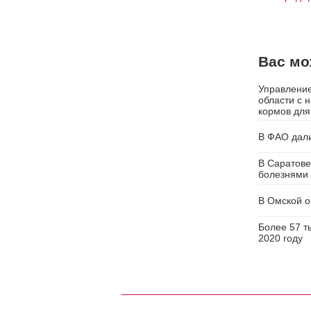
Вас мо
Управление
области с 
кормов для
В ФАО дали
В Саратове
болезнями
В Омской о
Более 57 т
2020 году