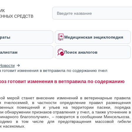
ИК
ЕННЫХ СРЕДСТВ
раты
Медицинская энциклопедия
алистам
Поиск аналогов
Новости
 готовит изменения в ветправила по содержанию пчел
оз готовит изменения в ветправила по содержанию
ной мерой станет внесение изменений в ветеринарные правила
я пчелосемей, в частности определение правил размещения
твенных помещений и ульев на территории пасеки, порядка
ри обнаружении признаков отравления у пчел, а также уточнение в
ринарного благополучия», – говорится в сообщении Минсельхоза.
ходимо в том числе для предотвращения массовой гибели
х насекомых.