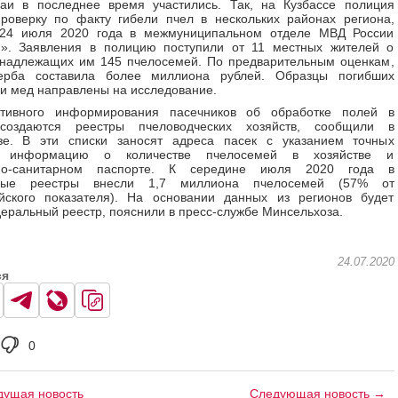
чаи в последнее время участились. Так, на Кузбассе полиция
роверку по факту гибели пчел в нескольких районах региона,
24 июля 2020 года в межмуниципальном отделе МВД России
й». Заявления в полицию поступили от 11 местных жителей о
инадлежащих им 145 пчелосемей. По предварительным оценкам,
рба составила более миллиона рублей. Образцы погибших
и мед направлены на исследование.
тивного информирования пасечников об обработке полей в
создаются реестры пчеловодческих хозяйств, сообщили в
зе. В эти списки заносят адреса пасек с указанием точных
т, информацию о количестве пчелосемей в хозяйстве и
рно-санитарном паспорте. К середине июля 2020 года в
ьные реестры внесли 1,7 миллиона пчелосемей (57% от
йского показателя). На основании данных из регионов будет
еральный реестр, пояснили в пресс-службе Минсельхоза.
24.07.2020
ся
0
ущая новость
Следующая новость →