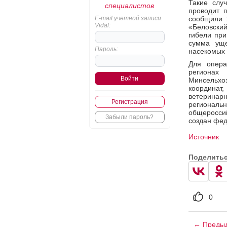
Такие слу
специалистов
проводит п
E-mail учетной записи
сообщили 
Vidal:
«Беловски
гибели пр
сумма уще
Пароль:
насекомых 
Для опера
регионах 
Минсельхо
координа
ветерина
Регистрация
регионал
общеросси
Забыли пароль?
создан фед
Источник
Поделить
0
← Предыд