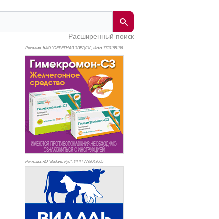
Расширенный поиск
Реклама. НАО "СЕВЕРНАЯ ЗВЕЗДА", ИНН 772
0185196
Реклама. АО "Видаль Рус", ИНН 772
8043605